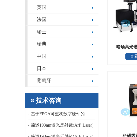
英国
法国
瑞士
瑞典
暗场高光
中国
查
日本
葡萄牙
技术咨询
基于FPGA可重构数字硬件的
NanoMagnetics hpSPM高性能原子力
简述193nm激光反射镜(ArF Laser)
科研级
显微镜控制器
损伤阈值、反射率以及氟化物膜_德
简述193nm激光反射镜(ArF Laser)