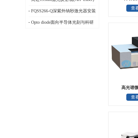
查
国LAYERTEC
损伤阈值、反射率以及氟化物膜_德
FQSS266-Q深紫外纳秒激光器安装
国LAYERTEC
交付，FQSS266-Q2开箱/激光器开
Opto diode面向半导体光刻与科研
箱，≤1ns、>0.8µJ@10kHz，CryLaS
领域的定制化极紫外/深紫外光电二
极管，13.5nm，1-80nm
高光谱
查