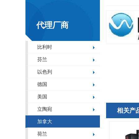
代理厂商
比利时
芬兰
以色列
德国
美国
立陶宛
相关产
加拿大
荷兰