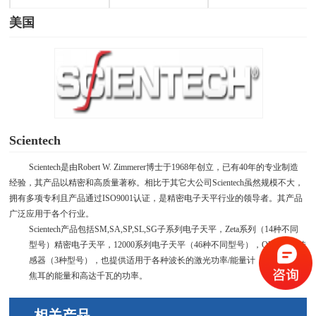
美国
Scientech
Scientech是由
Robert W. Zimmerer
博士于
1968
年创立，已有
40
年的专业制造
经验，其产品以精密和高质量著称。相比于其它大公司
Scientech
虽然规模不大，
拥有多项专利且产品通过
ISO9001
认证，是精密电子天平行业的领导者。其产品
广泛应用于各个行业。
Scientech产品包括
SM,SA,SP,SL,SG
子系列电子天平，
Zeta
系列（
14
种不同
型号）精密电子天平，
12000
系列电子天平（46种不同型号），OEM重力传
感器（3种型号），也提供适用于各种波长的激光功率/能量计，能测量纳米
焦耳的能量和高达千瓦的功率。
相关产品