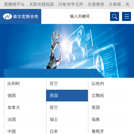
显微镜平台，太阳光模拟器，衍射光学元件，光束整形，分束镜，光
谱仪，生物激光器，光束分析仪，Layertec
比利时
芬兰
以色列
德国
美国
立陶宛
加拿大
荷兰
英国
法国
瑞士
瑞典
中国
日本
葡萄牙