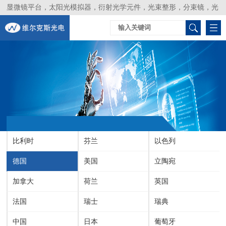
显微镜平台，太阳光模拟器，衍射光学元件，光束整形，分束镜，光
谱仪，生物激光器，光束分析仪，Layertec
比利时
芬兰
以色列
德国
美国
立陶宛
加拿大
荷兰
英国
法国
瑞士
瑞典
中国
日本
葡萄牙