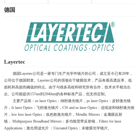
德国
Layertec
德国
Layertec
公司是一家专门生产光学件镜片的公司，成立至今已有
20
年，
公司位于德国耶拿。
Layertec
公司的强项在于镀膜技术，产品有着高透反率、低
损耗和高损伤阈值的特点。由于与很多高校和研究所有合作，技术水平相当出
众。公司能提供
157nm
到
2940nm
的各种标准产品，也支持定制。
主要产品有：
ns laser Optics
：纳秒激光镜片，
ps laser Optics
：皮秒激光镜
片，
fs laser Optics
：飞秒激光镜片，
CW and ns laser Optics
：连续波和纳秒激光镜
片，
low loss laser Optics
：低色散激光镜片，
Metallic
Mirrors：金属膜反射
镜， Multipurpose Broadband Mirrors：多功能宽带反射镜，Filters for laser
Applications：激光用滤光片 ；Uncoated Optics：未镀膜光学镜片。