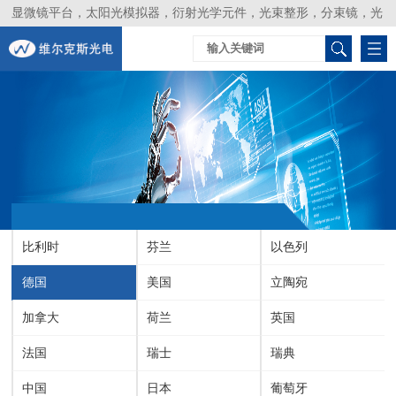
显微镜平台，太阳光模拟器，衍射光学元件，光束整形，分束镜，光
谱仪，生物激光器，光束分析仪，Layertec
比利时
芬兰
以色列
德国
美国
立陶宛
加拿大
荷兰
英国
法国
瑞士
瑞典
中国
日本
葡萄牙