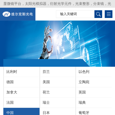
显微镜平台，太阳光模拟器，衍射光学元件，光束整形，分束镜，光
谱仪，生物激光器，光束分析仪，Layertec
比利时
芬兰
以色列
德国
美国
立陶宛
加拿大
荷兰
英国
法国
瑞士
瑞典
中国
日本
葡萄牙