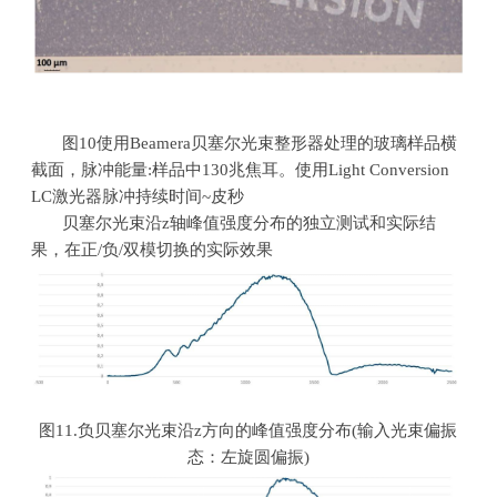
图
10
使用
Beamera
贝塞尔光束整形器处理的玻璃样品横
截面，脉冲能量
:
样品中
130
兆焦耳。使用
Light Conversion
LC
激光器脉冲持续时间
~
皮秒
贝塞尔光束沿
z
轴峰值强度分布的独立测试和实际结
果，在正
/
负
/
双模切换的实际效果
图
11.
负贝塞尔光束沿
z
方向的峰值强度分布
(
输入光束偏振
态：左旋圆偏振
)