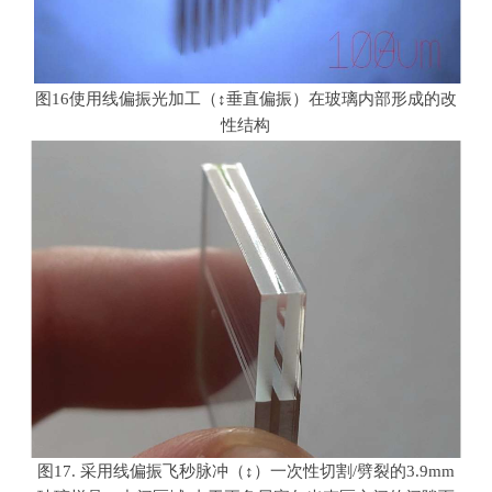
图
16
使用线偏振光加工（↕垂直偏振）在玻璃内部形成的改
性结构
图
17.
采用线偏振飞秒脉冲（↕）一次性切割
/
劈裂的
3.9mm