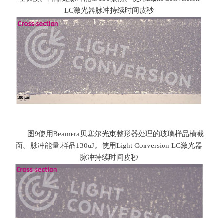
LC激光器脉冲持续时间皮秒
图
9
使用
Beamera
贝塞尔光束整形器处理的玻璃样品横截
面。脉冲能量
:
样品
130uJ
。使用
Light Conversion LC
激光器
脉冲持续时间皮秒