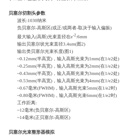
贝塞尔切割头参数
波长
:1030
纳米
负贝塞尔
-
高斯区
(
或正
/
或两者
-
取决于输入偏振
)
-2
最大输入
(
高斯
)
光束直径在
e
:6mm
输出贝塞尔状光束直径
3.4um(
图
2)
输出类贝塞尔光束长度
(
图
1)
~0.12mm(半高宽
)
，输入高斯光束为
1mm(
在
1/e2
处
)
~0.25mm(半高宽
)
，输入高斯光束为
2mm(
在
1/e2
处
)
~0.43mm(半高宽
)
，输入高斯光束为
3mm(
在
1/e2
处
)
~0.53mm(半高宽
)
，输入高斯光束为
4mm(
在
1/e2
处
)
~0.67毫米
(FWHM)
，输入高斯光束
5mm(
在
1/e2
时
)
~0.80毫米
(FWHM)
，输入高斯光束
6mm(
在
1/e2
时
)
工作距离
:
~12毫米
(
负贝塞尔
-
高斯区
)
~14毫米
(
正贝塞尔
-
高斯区
)
贝塞尔光束整形器模拟