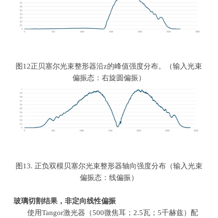
图
12
正贝塞尔光束整形器沿
z
的峰值强度分布。（输入光束
偏振态：右旋圆偏振）
图
13.
正负双模贝塞尔光束整形器轴向强度分布（输入光束
偏振态：线偏振）
玻璃切割结果，非定向线性偏振
使用
Tangor
激光器（
500
微焦耳；
2.5
瓦；
5
千赫兹）配