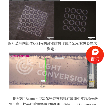
图
7.
玻璃内部体积刻写的改性结构（激光光束
/
脉冲参数未
测定）
图
8
使用
Beamera
贝塞尔光束整形镜在玻璃中实现激光改
性长度。样品处脉冲能量
130
微焦。使用Light Conversion