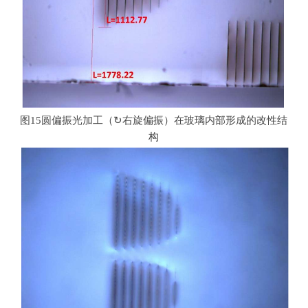
图
15
圆偏振光加工（↻右旋偏振）在玻璃内部形成的改性结
构