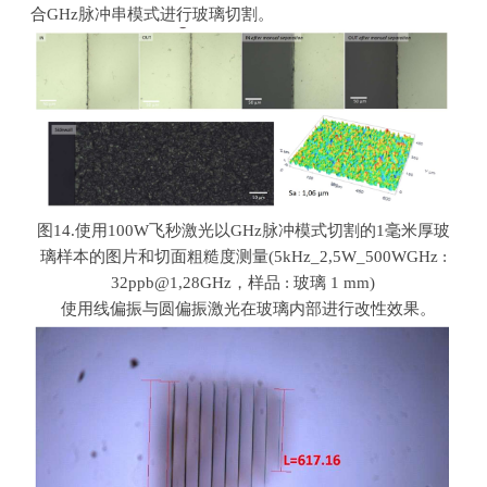
合
GHz
脉冲串模式进行玻璃切割。
图
14.
使用
100W
飞秒激光以
GHz
脉冲模式切割的
1
毫米厚玻
璃样本的图片和切面粗糙度测量
(5kHz_2,5W_500WGHz :
32ppb@1,28GHz
，样品
:
玻璃
1 mm)
使用线偏振与圆偏振激光在玻璃内部进行改性效果。