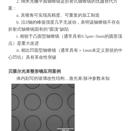
2. 纳米光栅平面轴锥镜是折射式轴锥镜的优越替代方
案：
a. 其锥角可实现高精度、可重复的加工制造
b. 沿
Z
轴的峰值强度几乎无波动，表明该轴锥镜不存在
折射式轴锥镜固有的
"
圆顶
"
缺陷
i. 相较于凸面型轴锥镜（通常具有
0.5
μ
m~3mm
的圆形顶
点）是重大改进
ii. 相比凹面型轴锥镜（通常具有＞
1mm
未定义形状的中
心凹坑）具有革命性突破
贝塞尔光束整形镜应用案例
体内刻写的玻璃改性结构，激光束
/
脉冲参数未知