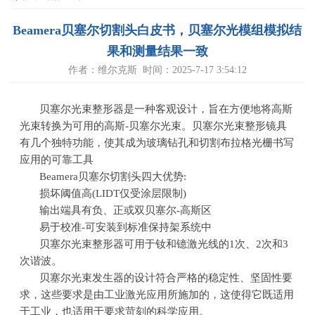
Beamera贝塞尔切割头白皮书，贝塞尔光模组模拟结
果和测量结果一致
作者：维尔克斯 时间：2025-7-17 3:54:12
贝塞尔光束整形器是一种客观设计，旨在方便地将高斯
光束转换为可用的高斯
-
贝塞尔光束。贝塞尔光束整形镜具
有几个独特功能，使其成为玻璃钻孔和切割布拉格光栅书写
应用的可靠工具
Beamera贝塞尔切割头四大优势
:
损坏阈值高
(LIDT
仅受涂层限制
)
输出端具有负、正或双贝塞尔
-
高斯区
易于校准
-
可安装到标准保持架系统中
贝塞尔光束整形器可用于钕和镱激光线的
1
次、
2
次和
3
次谐波。
贝塞尔光束发生器的设计符合严格的稳定性、坚固性要
求，这些要求是由工业激光应用所施加的，这使得它既适用
于工业，也适用于要求苛刻的科学应用。