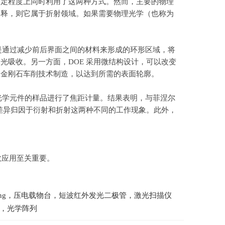
一定程度上同时利用了这两种方式。然而，主要的物理
解释，则它属于折射领域。如果需要物理光学（也称为
是通过减少前后界面之间的材料来形成的环形区域，将
和光吸收。另一方面，
DOE
采用微结构设计，可以改变
的金刚石车削技术制造，以达到所需的表面轮廓。
光学元件的样品进行了焦距计量。结果表明，与菲涅尔
差异归因于衍射和折射这两种不同的工作现象。此外，
效应用至关重要。
r Scanning，压电载物台，短波红外发光二极管，激光扫描仪
镜，光学阵列