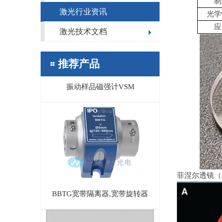
制
激光行业资讯
光学
应
激光技术文档
推荐产品
振动样品磁强计VSM
菲涅尔透镜（
BBTG宽带隔离器,宽带旋转器