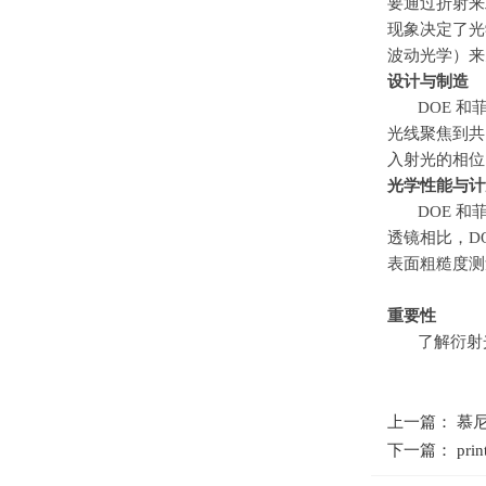
要通过折射来
现象决定了光
波动光学）来
设计与制造
DOE 
光线聚焦到共
入射光的相位
光学性能与计
DOE 
透镜相比，
D
表面粗糙度测
重要性
了解衍射
上一篇： 慕尼黑
下一篇： pr