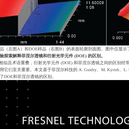
品（左图A）和DOE样品（右图B）的表面轮廓剖面图。图中仅显
验探索解释菲涅尔透镜和衍射光学元件
(DOE)
的区别。
相似且术语重叠，衍射光学元件
(DOE)
和菲涅尔透镜之间的区别经
用它们至关重要。本文基于菲涅尔科技的
A. Guidry
、
M. Kyrish
、
L.
了
DOE
和菲涅尔透镜的区别。