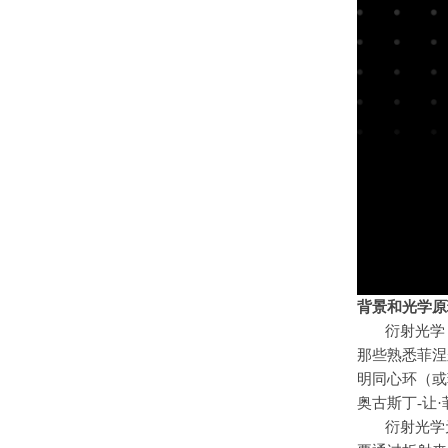
背景和光学原
衍射光学
那些熟悉菲涅
明同心环（或
奥古斯丁
-
让·
衍射光学