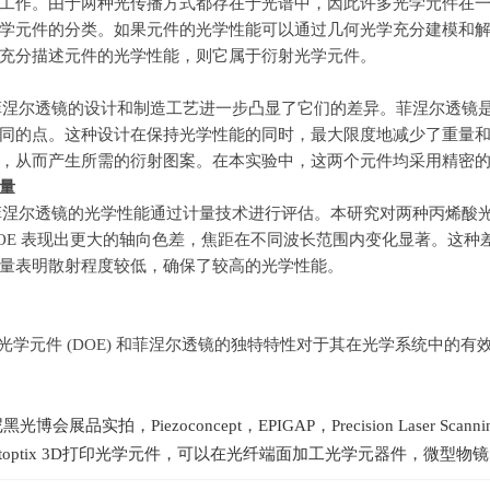
工作。由于两种光传播方式都存在于光谱中，因此许多光学元件在
学元件的分类。如果元件的光学性能可以通过几何光学充分建模和
充分描述元件的光学性能，则它属于衍射光学元件。
和菲涅尔透镜的设计和制造工艺进一步凸显了它们的差异。菲涅尔透镜
同的点。这种设计在保持光学性能的同时，最大限度地减少了重量
，从而产生所需的衍射图案。在本实验中，这两个元件均采用精密
量
和菲涅尔透镜的光学性能通过计量技术进行评估。本研究对两种丙烯酸
OE
表现出更大的轴向色差，焦距在不同波长范围内变化显著。这种
量表明散射程度较低，确保了较高的光学性能。
光学元件
(DOE)
和菲涅尔透镜的独特特性对于其在光学系统中的有
光博会展品实拍，Piezoconcept，EPIGAP，Precision Lase
intoptix 3D打印光学元件，可以在光纤端面加工光学元器件，微型物