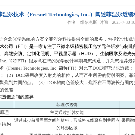
菲涅尔技术（Fresnel Technologies, Inc.）阐述菲涅
作者：维尔克斯 时间：2025-7-30 10:
适合您光学系统的方案？菲涅尔科技提供全面的服务，包括设计协助
术公司（FTI）是一家专注于亚微米级精密模压光学元件研发与制
、高端安防、定制化照明、平视显示器（HUD）、生物医学及激光
Inc.
简称
FTI
）很乐意在您的光学设计早期与您沟通，并为您推荐最
术（
Fresnel Technologies, Inc.
简称
FTI
）对比了
DOE
和菲涅尔透镜：
；（
2
）
DOE
采用改变入射光的相位，从而产生所需的衍射图案。菲
聚焦到共同的点。（
3
）
DOE
轴向色差较大，焦距在不同波长范围内
的色差
尔透镜之间的差异
菲涅尔透镜
原理
主要通过折射功能
通过减少前后界面之间的材料，形成将光线聚焦到共同点
采用微
与结构
的环形区域