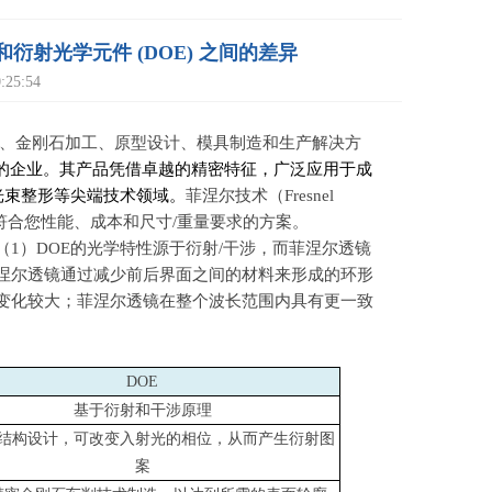
尔透镜和衍射光学元件 (DOE) 之间的差异
25:54
、金刚石加工、原型设计、模具制造和生产解决方
造的企业。其产品凭借卓越的精密特征，广泛应用于成
光束整形等尖端技术领域。
菲涅尔技术（
Fresnel
符合您性能、成本和尺寸
/
重量要求的方案。
（
1
）
DOE
的光学特性源于衍射
/
干涉，而菲涅尔透镜
涅尔透镜通过减少前后界面之间的材料来形成的环形
变化较大；菲涅尔透镜在整个波长范围内具有更一致
DOE
基于衍射和干涉原理
结构设计，可改变入射光的相位，从而产生衍射图
案