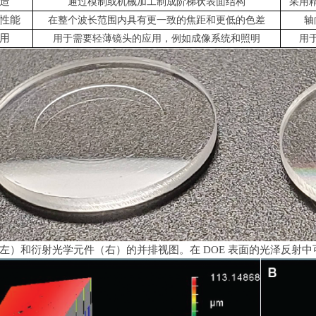
造
通过模制或机械加工制成阶梯状表面结构
采用
性能
在整个波长范围内具有更一致的焦距和更低的色差
轴
用
用于需要轻薄镜头的应用，例如成像系统和照明
用
左）和衍射光学元件（右）的并排视图。在
DOE
表面的光泽反射中