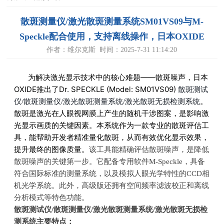
散斑测量仪/激光散斑测量系统SM01VS09与M-
Speckle配合使用，支持离线操作，日本OXIDE
作者：维尔克斯 时间：2025-7-31 11:14:20
为解决激光显示技术中的核心难题——散斑噪声，日本
OXIDE推出了Dr. SPECKLE (Model: SM01VS09)
散斑测试
。
仪/散斑测量仪/激光散斑测量系统/激光散斑无损检测系统
散斑是激光在人眼视网膜上产生的随机干涉图案，是影响激
光显示画质的关键因素。本系统作为一款专业的散斑评估工
具，能帮助开发者精准量化散斑，从而有效优化显示效果，
提升最终的图像质量。
该工具能精确评估散斑噪声，是降低
散斑噪声的关键第一步。它配备专用软件
M-Speckle
，具备
符合国际标准的测量系统，以及模拟人眼光学特性的
CCD
相
机光学系统。此外，高级版还拥有空间频率滤波校正和离线
分析模式等特色功能。
散斑测试仪/散斑测量仪/激光散斑测量系统/激光散斑无损检
测系统主要特点：