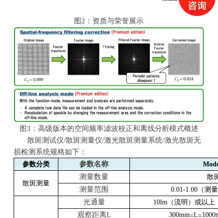
图
2
：资质与荣誉展示
图
3
：高级版本的空间频率滤波校正和离线分析模式概述
散斑测试仪
/
散斑测量仪
/
激光散斑测量系统
/
激光散斑无
损检测系统规格如下：
参数名称
参数分类
Mod
测量数量
散
散斑测量
测量范围
0.01-1.00
（测量
光通量
10lm
（流明）或以上
观察距离
L
300mm
≤
L
≤
100