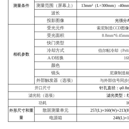
测量范围（屏幕上）
测量条件
13mm²
（
L=300mm
）
-40mm
波长
投影图像
光强分
受光元件
索尼制造
CCD
图
受光面积
8.8mm*6.45mm
快门类型
冷却方式
伯尔帖冷却（
Pelt
相机参数
A/D转换
16b
颜色
镜头
尼康制造
外部触发器（选项）
与外部信号同步
开口尺寸
针孔直径：
φ0.8
滤光轮（选项）
滤光类型：
功耗
1
散斑测量单元
外形尺寸和重
257(L)×160(W)×213(
量
电源箱
248(L)×