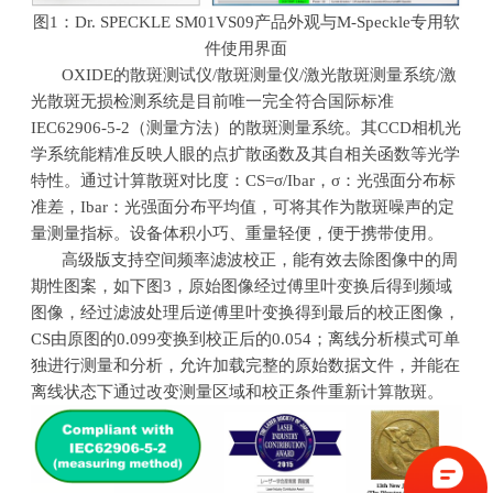
图
1
：
Dr. SPECKLE SM01VS09
产品外观与
M-Speckle
专用软
件使用界面
OXIDE的散斑测试仪
/
散斑测量仪
/
激光散斑测量系统
/
激
光散斑无损检测系统是目前唯一完全符合国际标准
IEC62906-5-2
（测量方法）的散斑测量系统。其
CCD
相机光
学系统能精准反映人眼的点扩散函数及其自相关函数等光学
特性。通过计算散斑对比度：
CS=
σ
/Ibar
，σ：光强面分布标
准差，
Ibar
：光强面分布平均值，可将其作为散斑噪声的定
量测量指标。设备体积小巧、重量轻便，便于携带使用。
高级版支持空间频率滤波校正，能有效去除图像中的周
期性图案，如下图
3
，原始图像经过傅里叶变换后得到频域
图像，经过滤波处理后逆傅里叶变换得到最后的校正图像，
CS
由原图的
0.099
变换到校正后的
0.054
；离线分析模式可单
独进行测量和分析，允许加载完整的原始数据文件，并能在
离线状态下通过改变测量区域和校正条件重新计算散斑。