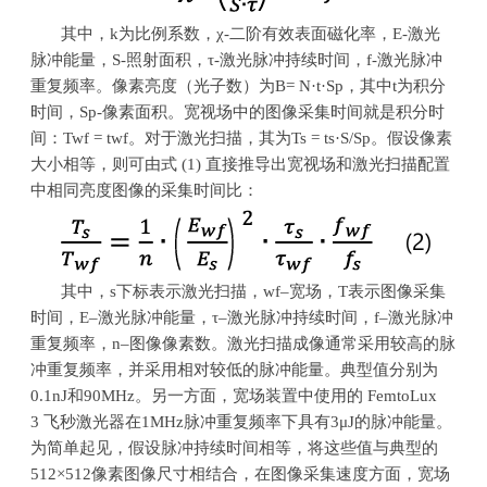
其中，k为比例系数，χ-二阶有效表面磁化率，E-激光
脉冲能量，S-照射面积，τ-激光脉冲持续时间，f-激光脉冲
重复频率。像素亮度（光子数）为B= N·t·Sp，其中t为积分
时间，Sp-像素面积。宽视场中的图像采集时间就是积分时
间：Twf = twf。对于激光扫描，其为Ts = ts·S/Sp。假设像素
大小相等，则可由式 (1) 直接推导出宽视场和激光扫描配置
中相同亮度图像的采集时间比：
其中，s下标表示激光扫描，wf–宽场，T表示图像采集
时间，E–激光脉冲能量，τ–激光脉冲持续时间，f–激光脉冲
重复频率，n–图像像素数。激光扫描成像通常采用较高的脉
冲重复频率，并采用相对较低的脉冲能量。典型值分别为
0.1nJ和90MHz。另一方面，宽场装置中使用的 FemtoLux
3 飞秒激光器在1MHz脉冲重复频率下具有3μJ的脉冲能量。
为简单起见，假设脉冲持续时间相等，将这些值与典型的
512×512像素图像尺寸相结合，在图像采集速度方面，宽场