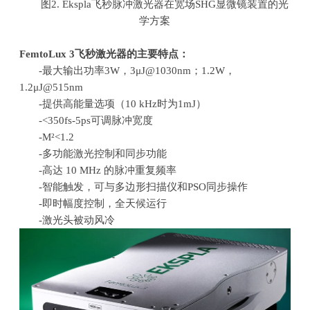
图2
. Ekspla
飞秒脉冲激光器在宽场
SHG
显微镜装置的光
学方案
FemtoLux 3
飞秒激光器的主要特点：
-最大输出功率
3W
，
3
μ
J@1030nm
；
1.2W
，
1.2
μ
J@515nm
-提供高能量选项（
10 kHz
时为
1mJ
）
-<350fs-5ps可调脉冲宽度
-M²
<1.2
-多功能激光控制和同步功能
-高达
10 MHz
的脉冲重复频率
-智能触发，可与多边形扫描仪和
PSO
同步操作
-即时幅度控制，全天候运行
-激光头被动风冷