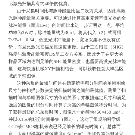
比激光扫描具有约40倍的优势。
由于采集时间比与脉冲能量比呈二次方关系，因此高激
光脉冲能量至关重要。可以通过计算高重复频率激光器的全
脉冲能量（而非Ewf）的时间比来进一步证明这一点。平均
功率为3W时，脉冲能量约为30nJ。将其代入（2）式可得
Ts/Twf = 0.34。低激光脉冲能量下，宽场采集不仅没有优
势，而且比激光扫描采集速度更慢。由于二次谐波（SHG）
强度与激发能量密度E/S呈二次方关系，因此为了在更大的
样品区域内达到足够的SHG能量密度，也需要高激光脉冲能
量，这与快速机械XY扫描相结合，可以获取任意大样品区
域的平铺图像。
这种采集的最短时间是在确定所需积分时间的单幅图像
尺寸与由扫描步数决定的扫描时间之间的最优值。测量了扫
描时间与单幅图像尺寸的依赖关系，并根据选定尺寸和满足
强度的图像的积分时间计算了所需的单幅图像积分时间。为
了获得最短的总采集时间，图像尺寸必须为450×450 μm²，
并以0.15s的积分时间采集（图2），这对于常规的科学级
CCD或CMOS相机来说已经足够长的曝光时间了。总体而
言，大面积样本的成像速度可达1mm²，平均仅需2s即可完