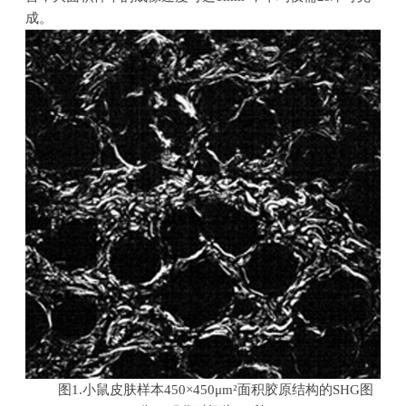
成。
图1.小鼠皮肤样本450×450μm²面积胶原结构的SHG图