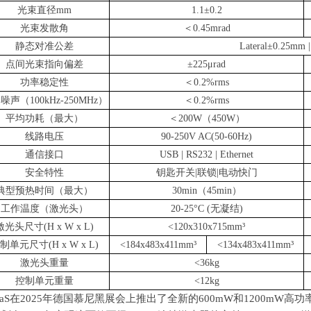
光束直径mm
1.1
±0.2
光束发散角
＜0.45mrad
静态对准公差
Lateral
±0.25mm |
点间光束指向偏差
±225μrad
功率稳定性
＜0.2%rms
噪声（100kHz-250MHz）
＜0.2%rms
平均功耗（最大）
＜200W（450W）
线路电压
90-250V AC(50-60Hz)
通信接口
USB | RS232 | Ethernet
安全特性
钥匙开关|联锁|电动快门
典型预热时间（最大）
30min
（45min）
工作温度（激光头）
20-25
°C (无凝结)
激光头尺寸(H x W x L)
<120x310x715mm
³
制单元尺寸(H x W x L)
<184x483x411mm
³
<134x483x411mm
³
激光头重量
<36kg
控制单元重量
<12kg
aS
在
2025
年德国慕尼黑展会上推出了全新的
600mW
和
1200mW
高功