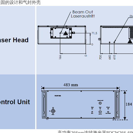
坚固的设计和气封外壳
高功率
266nm
连续激光器
FQCW266-60