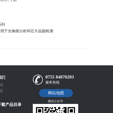
系列
 HgXe用于光掩模分析和芯片晶圆检测
0755 84870203
我们
服务热线
式
言
网站地图
微信公众号
下载产品目录