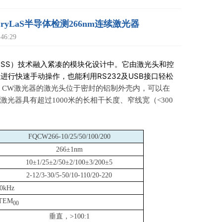
，CryLaS半导体检测266nm连续激光器
6:29
（DPSS）技术融入紧凑的模块化设计中。它由激光头和控
行快速手动操作，也能利用RS232及USB接口轻松
m CW
激光器的激光头位于密封的铝制外壳内，可以在
激光器具有超过
1000
米的长相干长度、窄线宽（
<300
FQCW266-10/25/50/100/200
266
±1nm
10
±1/25±2/50±2/100±3/200±5
2-12/3-30/5-50/10-110/20-220
0kHz
 TEM
00
垂直，
>100:1