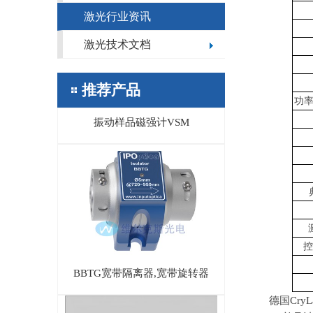
激光行业资讯
激光技术文档
推荐产品
功率
振动样品磁强计VSM
控
BBTG宽带隔离器,宽带旋转器
德国
CryL