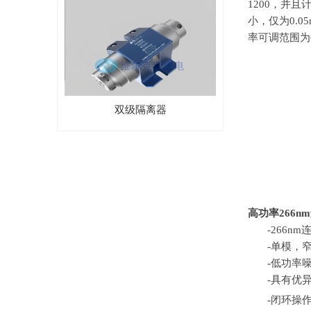
1200
，并且
小，仅为
0.0
率可调范围为
双级隔离器
高功率
266nm
-266nm
-单模，
-低功率
-具有优
-闭环操