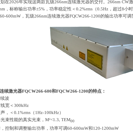
计划在
2026
年实现这两款瓦级
266nm
连续激光器的交付。
266nm CW
5nm
，标称输出功率±
5%
，功率稳定性＜
0.2%rms
（0.5Hz，超过
8
小时
60-600mW
，瓦级
266nm
连续激光器
FQCW266-1200
的输出功率可调
连续激光器FQCW266-600和
FQCW266-1200
的特点：
连续波
窄线宽＜
300kHz
噪声，＜
0.1%rms
（
1Hz-100kHz
）
异光束性能的真实光束，
M
²
<1.3, TEM
00
作，控制和调整输出功率，功率可调60-600mW和
120-1200mW