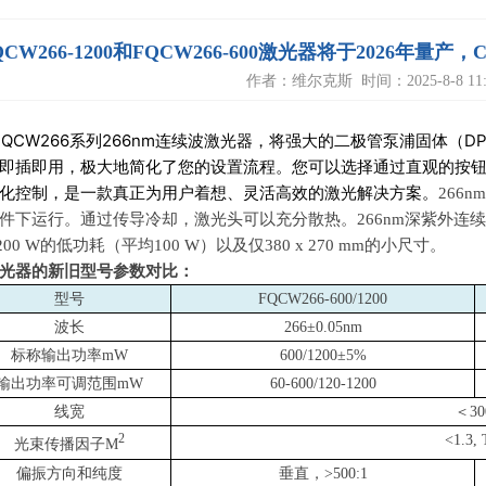
QCW266-1200和FQCW266-600激光器将于2026年量产
作者：维尔克斯 时间：2025-8-8 11:4
aS FQCW266系列266nm连续波激光器，将强大的二极管泵浦固体
即插即用，极大地简化了您的设置流程。您可以选择通过直观的按钮进
化控制，是一款真正为用户着想、灵活高效的激光解决方案。
266n
件下运行。通过传导冷却，激光头可以充分散热。
266nm
深紫外连续
200 W
的低功耗（平均
100 W
）以及仅
380 x 270 mm
的小尺寸。
光器的新旧型号参数对比：
型号
FQCW266-600/1200
波长
266
±0.05nm
标称输出功率mW
600/1200
±5%
输出功率可调范围mW
60-600/120-1200
线宽
＜30
2
<1.3,
光束传播因子M
偏振方向和纯度
垂直，>500:1