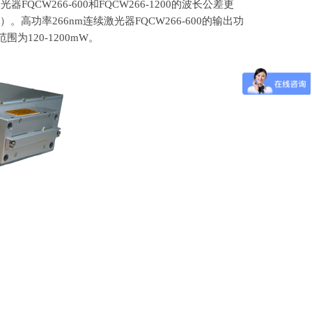
激光器
FQCW266-600
和
FQCW266-1200
的波长公差更
）。高功率
266nm
连续激光器FQCW266-600的输出功
范围为
120-1200mW
。