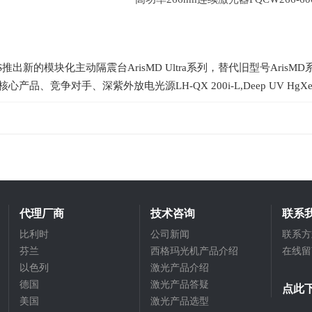
S推出新的模块化主动隔震台ArisMD Ultra系列，替代旧型号ArisMD
J核心产品、竞争对手、深紫外放电光源LH-QX 200i-L,Deep UV
代理厂商
技术咨询
联系
比利时
公司新闻
联系方
芬兰
西格玛光机产品介绍
在线留
以色列
激光产品介绍
德国
激光产品答疑
点此
美国
激光产品选型