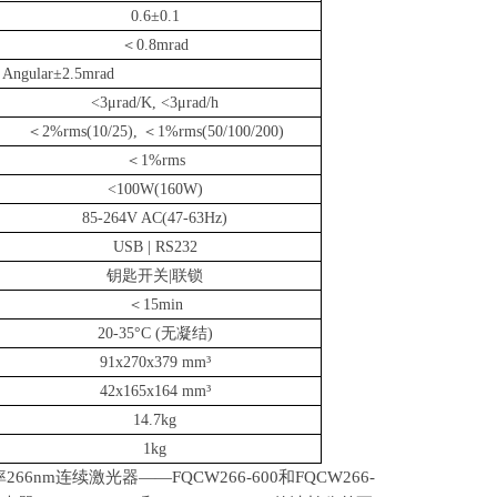
0.6
±0.1
＜0.8mrad
 Angular±2.5mrad
<3μrad/K, <3μrad/h
＜2%rms(10/25), ＜1%rms(50/100/200)
＜1%rms
<100W(160W)
85-264V AC(47-63Hz)
USB | RS232
钥匙开关|联锁
＜15min
20-35
°C (无凝结)
91x270x379
mm
³
42x165x164
mm
³
14.7kg
1kg
率
266nm
连续激光器——
FQCW266-600
和
FQCW266-