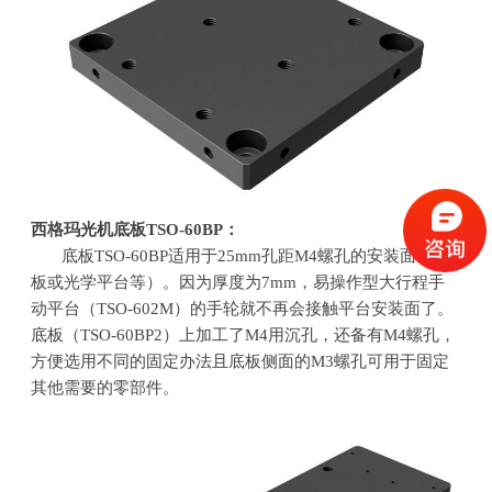
西格玛光机底板
TSO-60BP
：
底板
TSO-60BP
适用于
25mm
孔距
M4
螺孔的安装面（平
板或光学平台等）。因为厚度为
7mm
，易操作型大行程手
动平台（
TSO-602M
）的手轮就不再会接触平台安装面了。
底板（
TSO-60BP2
）上加工了
M4
用沉孔，还备有
M4
螺孔，
方便选用不同的固定办法且底板侧面的
M3
螺孔可用于固定
其他需要的零部件。