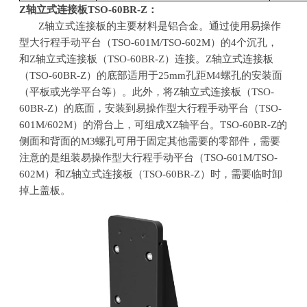
Z
轴立式连接板
TSO-60BR-Z
：
Z轴立式连接板的主要材料是铝合金。通过使用易操作
型大行程手动平台（
TSO-601M/TSO-602M
）的
4
个沉孔，
和
Z
轴立式连接板（
TSO-60BR-Z
）连接。
Z
轴立式连接板
（
TSO-60BR-Z
）的底部适用于
25mm
孔距
M4
螺孔的安装面
（平板或光学平台等）。此外，将
Z
轴立式连接板（
TSO-
60BR-Z
）的底面，安装到易操作型大行程手动平台（
TSO-
601M/602M
）的滑台上，可组成
XZ
轴平台。
TSO-60BR-Z
的
侧面和背面的
M3
螺孔可用于固定其他需要的零部件，需要
注意的是组装易操作型大行程手动平台（
TSO-601M/TSO-
602M
）和
Z
轴立式连接板（
TSO-60BR-Z
）时，需要临时卸
掉上盖板。