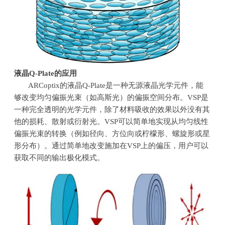
液晶
Q-Plate
的应用
ARCoptix的液晶
Q-Plate
是一种无源液晶光学元件，能
够改变均匀偏振光束（如高斯光）的偏振空间分布。
VSP
是
一种完全透明的光学元件，除了材料吸收的效果以外没有其
他的损耗、散射或衍射光。
VSP
可以简单地实现从均匀线性
偏振光束的转换（例如径向、方位向或柠檬形、螺旋形或星
形分布）。通过简单地改变施加在
VSP
上的偏压，用户可以
获取不同的输出极化模式。