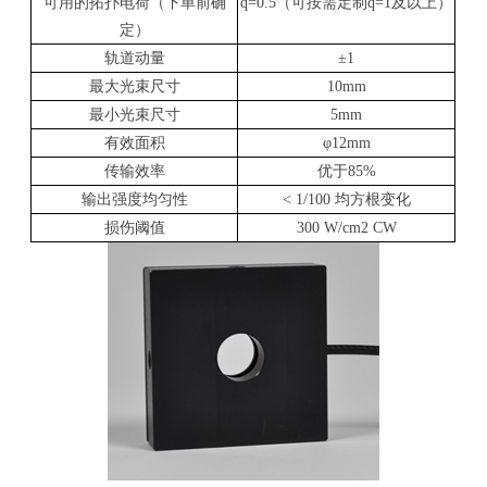
可用的拓扑电荷（下单前确
q=0.5
（可按需定制q=1及以上）
定）
轨道动量
±1
最大光束尺寸
10mm
最小光束尺寸
5mm
有效面积
φ12mm
传输效率
优于85%
输出强度均匀性
< 1/100
均方根变化
损伤阈值
300 W/cm2 CW