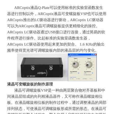
ARCoptix液晶
Q-Plate
可以使用标准的实验室函数发生
器进行控制以外，
ARCoptix
液晶可变螺旋板
VSP
也可以使用
ARCoptix
推出的
LC
驱动器进行驱动，
ARCoptix LC
驱动器
可以为
ARCoptix
液晶可调螺旋板提供更精细化的操控。
ARCoptix LC
驱动器通过
USB
接口进行连接，通过简易的软
件程序进行操作。比起标准的实验室函数发生器，
ARCoptix LC
驱动器使用起来更加的契合。
1.6 KHz
的输出
频率使得宽光谱可调螺旋板内部的液晶层的均匀变化。
液晶可变螺旋板的制作原理
液晶可调螺旋板
VSP
是一种由两层聚合物对齐基板和中
间液晶层组成的向列相液晶器件，又可称作液晶螺旋相位
板。在液晶螺旋相位板的制作过程中，通过调整液晶的局部
排列状态，可使液晶可调螺旋板形成所需的形态。在液晶可