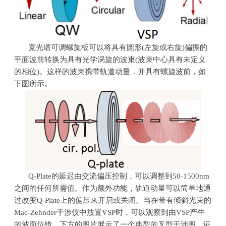
宽光谱可调螺旋板可以将具有圆形
(
左旋或右旋
)
偏振的
平面波前转换为具有光学涡旋的波束
(
波束中心具有未定义
的相位
)
。这样的波束携带轨道动量，并具有螺旋波前，如
下图所示。
Q-Plate的延迟由交流偏压控制，可以调整到
50-1500nm
之间的任何所需值。作为额外功能，轨道动量可以简单地通
过改变
Q-Plate
上的偏压来开启或关闭。当在带有倾斜光束的
Mac-Zehnder
干涉仪中放置
VSP
时，可以观察到由
VSP
产牛
的波面位错。下方的图片展示了一个典型的叉型干涉图，证