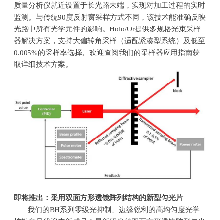
质量分析仪就近设置于长光路末端，实现对加工过程的实时
监测。与传统
90
度反射窗采样方式不同，该技术能准确反映
光路中所有光学元件的影响。
Holo/Or
提供多规格光束采样
器解决方案，支持大偏转角采样（适配紧凑型系统）及低至
0.005%
的采样率选择。欢迎查阅我们的采样器应用指南获
取详细技术方案。
即将推出：采用双面方形透镜阵列结构的新型匀光片
我们的
BH
系列零级光抑制、边缘锐利的高均匀度光学