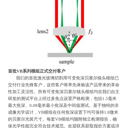
首批
VB
系列模组正式交付客户
我们的首批激光玻璃切割用可变焦深贝塞尔镜头模组已
交付行业先锋客户，这些客户将率先体验该产品带来的革命
性加工灵活性。所有可变焦深贝塞尔镜头模组均在我们自主
研发的测试平台上经过多焦点设置严格检测，包括
1.5
毫米
最大焦深、
0.08
毫米最小焦深及中间值测试。基于独特的非
成像光学设计，
VB
模组在任何焦深设置下均可保持
1.8
微米
的贝塞尔光斑尺寸。每套
VB
模组均随附独立检测报告，确
保光学性能完全符合技术规范。欢迎联系获取报价方案或详