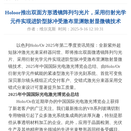
Holoor推出双面方形透镜阵列匀光片，采用衍射光学
元件实现进阶型脉冲受激布里渊散射显微镜技术
作者：维尔克斯 时间：2025-9-16 12:10:31
以色列
Holo/Or 2025
年第二季度资讯简报：全新紫外超
短脉冲激光光束采样器问世、即将推出双面微透镜阵列匀光
片、采用衍射光学元件实现进阶型脉冲受激布里渊散射显微
镜技术、
2025
年中国国际光电激光博览会总结、由
Holo/Or
衍射光学元件赋能的紧凑型激光干涉光刻系统、首批可变焦
深贝塞尔镜头模组正式交付客户、交错式激光分束器采用交
错式分束设计可显著提升加工质量。
2025
年中国国际光电激光博览会总结
Holo/Or在近期举办的中国国际光电激光博览会上获得
了新老客户的广泛关注。我们最新推出的VB系列玻璃切割
专用物镜引起了众多激光系统集成商的浓厚兴趣，特别是那
些从事透明材料加工的企业。此外，应用于晶圆检测、光伏
生产及其他精密激光领域的先进光束整形器同样备受瞩目。