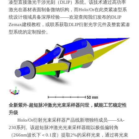
凑型直接激光干涉光刻（DLIP）系统。该技术通过高功率
激光在基材表面制备微纳织构，而Holo/Or在此类紧凑型系
统设计领域具备深厚经验——欢迎查阅我们发布的DLIP
Zemax建模教程，或联系获取DLIP衍射光学元件及整套紧凑
型系统的定制报价。
全新紫外
-
超短脉冲激光光束采样器问世，赋能工艺稳定性
升级
Holo/Or衍射光束采样器产品线新增独特成员——
SA-
230
系列。该超短脉冲激光光束采样器能以极低偏转角
（
266nm
波长下＜
0.1
度）提取
2%
的采样光束，通过将光束