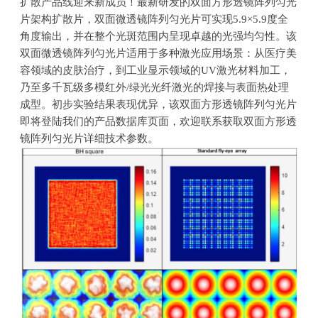
扩散产品线迎来新成员！最新研发的双面方形透镜阵列匀光
片架构扩散片，双面微透镜阵列匀光片可实现
5.9
×
5.9
度全
角度输出，并在整个光斑范围内呈现卓越的光强均匀性。该
双面微透镜阵列匀光片适用于多种激光应用场景：从医疗美
容领域的皮肤治疗，到工业显示领域的
UV
激光材料加工，
乃至多千瓦级多模红外
/
绿光光纤激光的焊接与表面热处理
成型。初步实验结果表现优异，该双面方形透镜阵列匀光片
即将登陆我们的产品数据库页面，欢迎联系获取双面方形透
镜阵列匀光片详细技术参数。