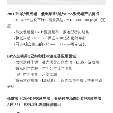
2mJ
亚纳秒激光器，低重频亚纳秒
DPSS
激光器产品特点：
-1064 nm波长下脉冲能量高达
2 mJ
，
500–700 ps
脉冲宽
度
-单次发射至
1 kHz
重复频率，紧凑型密封结构
-超低抖动＜
0.2 ns
，保证＞
30
亿次发射寿命
-同步
/
独立输出的
532 nm
、
355 nm
可选波长
DPSS
主动调
Q
亚纳秒脉冲激光器应用领域：
-放大器种子源，激光诱导击穿光谱（
LIBS
）及成像
-激光闪光光解，时间分辨荧光测量
-飞行时间测量，污染监测
-激光雷达探测（
LiDAR
），超连续谱生成，拉曼光谱
分析
低重频亚纳秒
DPSS
激光器，亚纳秒主动调
Q DPSS
激光器
APL331 - F2H/3H
典型同步输出