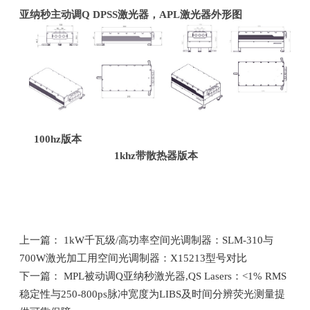
亚纳秒主动调
Q DPSS
激光器，
APL
激光器外形图
100hz
版本
1khz
带散热器版本
上一篇： 1kW千瓦级/高功率空间光调制器：SLM-310与
700W激光加工用空间光调制器：X15213型号对比
下一篇： MPL被动调Q亚纳秒激光器,QS Lasers：<1% RMS
稳定性与250-800ps脉冲宽度为LIBS及时间分辨荧光测量提