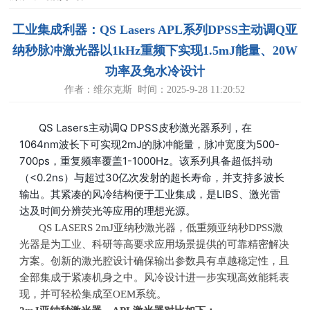
工业集成利器：QS Lasers APL系列DPSS主动调Q亚
纳秒脉冲激光器以1kHz重频下实现1.5mJ能量、20W
功率及免水冷设计
作者：维尔克斯 时间：2025-9-28 11:20:52
QS Lasers主动调Q DPSS皮秒激光器系列，在
1064nm波长下可实现2mJ的脉冲能量，脉冲宽度为500-
700ps，重复频率覆盖1-1000Hz。该系列具备超低抖动
（<0.2ns）与超过30亿次发射的超长寿命，并支持多波长
输出。其紧凑的风冷结构便于工业集成，是LIBS、激光雷
达及时间分辨荧光等应用的理想光源。
QS LASERS 2mJ亚纳秒激光器，低重频亚纳秒
DPSS
激
光器是为工业、科研等高要求应用场景提供的可靠精密解决
方案。创新的激光腔设计确保输出参数具有卓越稳定性，且
全部集成于紧凑机身之中。风冷设计进一步实现高效能耗表
现，并可轻松集成至
OEM
系统。