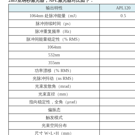
2mJ
亚纳秒激光器，APL激光器对比如下：
输出特性
APL120
1064nm
处脉冲能量（mJ）
0.5
脉冲持续时间（ps）
脉冲重复频率（Hz）
脉冲间能量稳定性（% RMS）
1064nm
532nm
355nm
功率漂移（% RMS）
光脉冲抖动（ns RMS）
光束发散角（mrad）
光束直径（mm）
指向稳定性，全角（μrad）
偏振态
触发模式
光束空间分布
尺寸 W×L×H（mm）