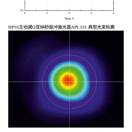
DPSS
主动调
Q
亚纳秒脉冲激光器
APL331
典型光束轮廓