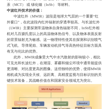
汞（
MCT
） 或 锑化铟（
InSb
） 等材料。
中波红外技术的价值：
中波红外（MWIR）波段是地球大气层的一个重要“红
外窗口”，在此波段内红外辐射的穿透率较高。与长波红外
（LWIR）主要探测常温物体自身热辐射不同，InSb红外相
机对几百摄氏度以上的高温物体热信号、以及物体表面反射
的背景辐射尤为敏感。这一物理特性使其在探测和识别喷气
式飞机、导弹尾焰、车辆发动机排气等高热特征目标方面具
有无与伦比的优势。
此外，MWIR成像受大气中水汽散射的影响较小，相比
可见光和长波红外，在潮湿、雾霾和烟尘环境中通常能提供
更清晰、对比度更高的图像。这些独特的优势，使得MWIR
相机成为实现全天候、远距离、高精度监视与目标识别的关
键技术装备，其战略价值在和国家安全领域尤为突出。