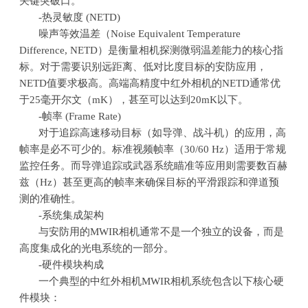
关键突破口。
-热灵敏度
(NETD)
噪声等效温差（
Noise Equivalent Temperature
Difference, NETD
）是衡量相机探测微弱温差能力的核心指
标。对于需要识别远距离、低对比度目标的安防应用，
NETD
值要求极高。高端高精度中红外相机的
NETD
通常优
于
25
毫开尔文（
mK
），甚至可以达到
20mK
以下。
-帧率
(Frame Rate)
对于追踪高速移动目标（如导弹、战斗机）的应用，高
帧率是必不可少的。标准视频帧率（
30/60 Hz
）适用于常规
监控任务。而导弹追踪或武器系统瞄准等应用则需要数百赫
兹（
Hz
）甚至更高的帧率来确保目标的平滑跟踪和弹道预
测的准确性。
-系统集成架构
与安防用的
MWIR
相机通常不是一个独立的设备，而是
高度集成化的光电系统的一部分。
-硬件模块构成
一个典型的中红外相机
MWIR
相机系统包含以下核心硬
件模块：