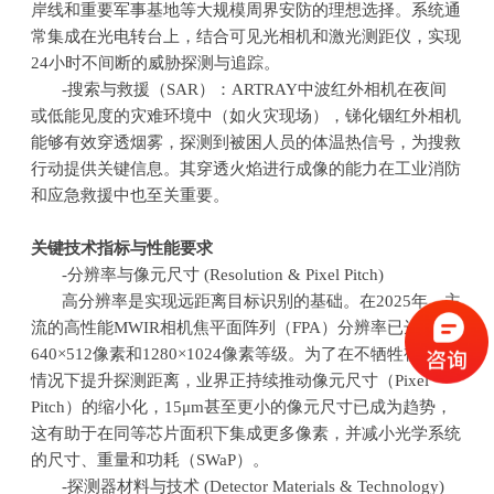
岸线和重要军事基地等大规模周界安防的理想选择。系统通
常集成在光电转台上，结合可见光相机和激光测距仪，实现
24
小时不间断的威胁探测与追踪。
-搜索与救援（
SAR
）：
ARTRAY
中波红外相机在夜间
或低能见度的灾难环境中（如火灾现场），锑化铟红外相机
能够有效穿透烟雾，探测到被困人员的体温热信号，为搜救
行动提供关键信息。其穿透火焰进行成像的能力在工业消防
和应急救援中也至关重要。
关键技术指标与性能要求
-分辨率与像元尺寸
(Resolution & Pixel Pitch)
高分辨率是实现远距离目标识别的基础。在
2025
年，主
流的高性能
MWIR
相机焦平面阵列（
FPA
）分辨率已达到
640
×
512
像素和
1280
×
1024
像素等级。为了在不牺牲视场的
情况下提升探测距离，业界正持续推动像元尺寸（
Pixel
Pitch
）的缩小化，
15
μ
m
甚至更小的像元尺寸已成为趋势，
这有助于在同等芯片面积下集成更多像素，并减小光学系统
的尺寸、重量和功耗（
SWaP
）。
-探测器材料与技术
(Detector Materials & Technology)