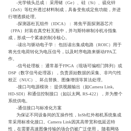
-光学镜头总成： 采用锗（
Ge
）、硅（
Si
）、硫化锌
（
ZnS
）等红外透过材料制成，具备变焦或定焦功能，并进
行增透膜处理。
-探测器杜瓦组件（
IDCA
）： 将焦平面探测器芯片
（
FPA
）封装在真空杜瓦瓶中，并与斯特林制冷机冷指集
成，形成一个紧凑的制冷核心。
-读出与驱动电子学： 包括读出集成电路（
ROIC
）用于
将光生电荷转化为电压信号，以及时序电路来驱动
FPA
工
作。
-信号处理板： 通常基于
FPGA
（现场可编程门阵列）或
DSP
（数字信号处理器），负责原始数据的采集、非均匀性
校正（
NUC
）、坏点替换、图像增强等算法处理。
-接口与电源模块： 提供视频输出（如
Camera Link,
HD-SDI
）和通信控制接口（如以太网
, RS-422
），并为整个
系统供电。
-通信接口与标准化方案
为保证不同设备间的互操作性，
InSb
红外相机系统集成
常采用标准化接口。
Camera Link
因其高带宽和低延迟特
性，在需要高速图像传输的场合仍被广泛使用 。随着网络