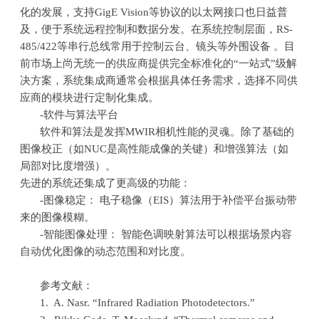
化的发展，支持
GigE Vision
等协议的以太网接口也日益普
及，便于系统远程控制和数据分发。在系统控制层面，
RS-
485/422
等串行总线常用于控制云台、镜头等外围设备 。目
前市场上尚无统一的供应商提供完全标准化的“一站式”级解
决方案，系统集成商通常会根据具体任务需求，选择不同供
应商的模块进行定制化集成。
-软件与算法平台
软件和算法是发挥
MWIR
相机性能的灵魂。除了基础的
图像校正（如
NUC
是高性能成像的关键）和增强算法（如
局部对比度增强）。
先进的系统还集成了更高级的功能：
-图像稳定： 电子稳像（
EIS
）算法用于补偿平台振动带
来的图像模糊。
-智能图像处理： 智能色调映射算法可以根据场景内容
自动优化图像的动态范围和对比度。
参考文献：
1. A. Nasr. “
Infrared Radiation Photodetectors.
”