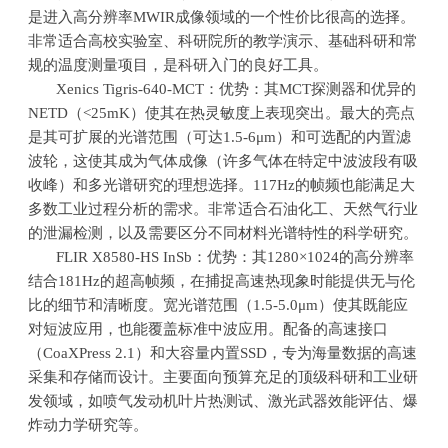
是进入高分辨率
MWIR
成像领域的一个性价比很高的选择。
非常适合高校实验室、科研院所的教学演示、基础科研和常
规的温度测量项目，是科研入门的良好工具。
Xenics Tigris-640-MCT：优势：其
MCT
探测器和优异的
NETD
（
<25mK
）使其在热灵敏度上表现突出。最大的亮点
是其可扩展的光谱范围（可达
1.5-6μm
）和可选配的内置滤
波轮，这使其成为气体成像（许多气体在特定中波波段有吸
收峰）和多光谱研究的理想选择。
117Hz
的帧频也能满足大
多数工业过程分析的需求。非常适合石油化工、天然气行业
的泄漏检测，以及需要区分不同材料光谱特性的科学研究。
FLIR X8580-HS InSb：优势：其
1280×1024
的高分辨率
结合
181Hz
的超高帧频，在捕捉高速热现象时能提供无与伦
比的细节和清晰度。宽光谱范围（
1.5-5.0μm
）使其既能应
对短波应用，也能覆盖标准中波应用。配备的高速接口
（
CoaXPress 2.1
）和大容量内置
SSD
，专为海量数据的高速
采集和存储而设计。主要面向预算充足的顶级科研和工业研
发领域，如喷气发动机叶片热测试、激光武器效能评估、爆
炸动力学研究等。