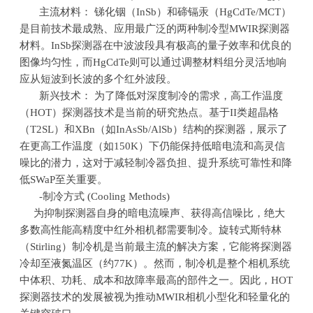
主流材料： 锑化铟（
InSb
）和碲镉汞（
HgCdTe/MCT
）
是目前技术最成熟、应用最广泛的两种制冷型
MWIR
探测器
材料。
InSb
探测器在中波波段具有极高的量子效率和优良的
图像均匀性，而
HgCdTe
则可以通过调整材料组分灵活地响
应从短波到长波的多个红外波段。
新兴技术： 为了降低对深度制冷的需求，高工作温度
（
HOT
）探测器技术是当前的研究热点。基于
II
类超晶格
（
T2SL
）和
XBn
（如
InAsSb/AlSb
）结构的探测器，展示了
在更高工作温度（如
150K
）下仍能保持低暗电流和高灵信
噪比的潜力，这对于减轻制冷器负担、提升系统可靠性和降
低
SWaP
至关重要。
-制冷方式
(Cooling Methods)
为抑制探测器自身的暗电流噪声、获得高信噪比，绝大
多数高性能高精度中红外相机都需要制冷。旋转式斯特林
（
Stirling
）制冷机是当前最主流的解决方案，它能将探测器
冷却至液氮温区（约
77K
）。然而，制冷机是整个相机系统
中体积、功耗、成本和故障率最高的部件之一。因此，
HOT
探测器技术的发展被视为推动
MWIR
相机小型化和轻量化的