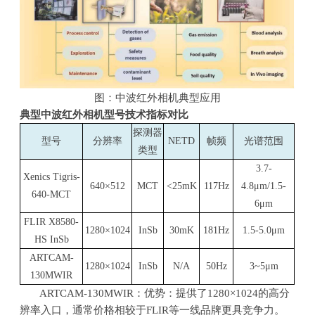
图：中波红外相机典型应用
典型中波红外相机型号技术指标对比
探测器
型号
分辨率
NETD
帧频
光谱范围
类型
3.7-
Xenics Tigris-
640×512
MCT
<25mK
117Hz
4.8μm/1.5-
640-MCT
6μm
FLIR X8580-
1280×1024
InSb
30mK
181Hz
1.5-5.0μm
HS InSb
ARTCAM-
1280×1024
InSb
N/A
50Hz
3~5
μ
m
130MWIR
ARTCAM-130MWIR：优势：提供了
1280×1024
的高分
辨率入口，通常价格相较于
FLIR
等一线品牌更具竞争力。