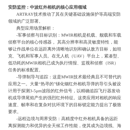
安防监控：中波红外相机的核心应用领域
ARTRAY技术推动了其在关键基础设施保护等高端安防
领域的广泛部署。
典型应用场景解析：
-军事侦察与目标识别：
MWIR
相机是机载、舰载和车载
侦察平台的核心传感器 。其高分辨率和高灵敏度特性，能
够让作战单位在远距离外清晰地识别和确认敌方目标，如坦
克、飞机和军事人员。在无人机（
UAV
）平台上，紧凑型、
低功耗的
MWIR
相机已成为执行情报、监视和侦察（
ISR
）
任务的标准配置。
-导弹制导与追踪：这是
MWIR
技术最经典且不可替代的
应用之一。大量“热寻的”锑化铟红外相机导弹的导引头被设
计用于探测
3-5
μ
m
波段的红外信号，以精确追踪飞行器发动
机或导弹尾焰产生的强烈红外特征。这类应用对相机的响应
速度、帧率和在复杂对抗环境下的目标锁定能力提出了极致
要求。
-远程边境与周界安防：高精度中红外相机具备的远距
离探测能力和优异的全天候工作性能，使其成为边境线、海