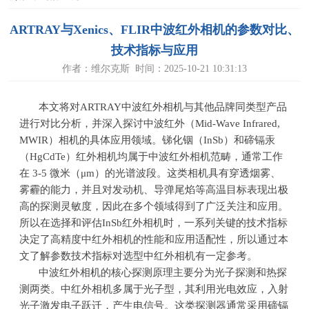
ARTRAY与Xenics、FLIR中波红外相机的参数对比、
技术指标与应用
作者：维尔克斯 时间：2025-10-21 10:31:13
本文将对ARTRAY中波红外相机与其他品牌同类型产品
进行对比分析，并深入探讨中波红外（Mid-Wave Infrared,
MWIR）相机的具体应用领域。锑化铟（InSb）和碲镉汞
（HgCdTe）红外相机均属于中波红外相机范畴，通常工作
在 3-5 微米（μm）的光谱波段。这类相机具有穿透烟雾、
雾霾的能力，并且对发动机、导弹尾焰等高温目标表现出极
高的探测灵敏度，因此在多个领域得到了广泛关注和应用。
所以在选择和评估
InSb
红外相机时，一系列关键的技术指标
决定了高精度中红外相机的性能和应用适配性，所以通过本
文了解参数技术指标对选型中红外相机有一定参考。
中波红外相机的核心探测原理主要分为光子探测和热探
测两类。中红外相机多属于光子型，其利用光电效应，入射
光子激发电子跃迁，产生电信号。这类探测器通常采用碲镉