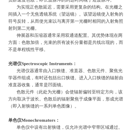
负群速度色散，即长波脉冲的到达时间晚于短波脉冲。
为实现正色散延迟，需要采用更复杂的结构。在光栅之
间插入一个无焦透镜系统（望远镜）。该望远镜使入射角的
符号反转，从而使光束以与离开第一光栅时相同的入射角照
射到第二光栅。
伸展器和压缩器通常采用双通道配置。其优势体现在两
方面：色散加倍，光束的所有波长分量都是共线出现的，而
不是单程线性平移。
光谱仪
Spectroscopic Instruments
：
光谱仪器通常由入口狭缝、准直器、色散元件、聚焦光
学器件组成，有时还包括出口狭缝。进入入口狭缝的辐射由
准直器收集，通常是凹面镜。
色散元件（此处为光栅）会使辐射偏转至特定方向，该
方向取决于波长。色散后的辐射聚焦于成像平面，形成光谱
（即入射狭缝的一系列单色图像）。
单色仪
Monochromators
：
单色仪中设有出射狭缝，仅允许光谱中窄带区域通过。