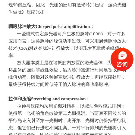
现
90
倍压缩。因此，光栅的应用有激光脉冲压缩，这类光栅
叫做脉冲压缩光栅。
啁啾脉冲放大
Chirped pulse amplification
：
一些模式锁定激光器可产生极短脉冲
(100fs)
，对于许多
应用而言，这类脉冲的峰值功率过低，可采用展频脉冲放大
技术
(CPA)
对这类脉冲进行放大，以实现太瓦量级的峰值功
率。
放大器本质上是在谐振腔内放置的激光晶体，为避免破
坏晶体的强烈非线性效应，输入脉冲需进行时间展宽以削弱
峰值功率。随后对这种展宽脉冲进行放大，再经压缩处理，
最终获得持续时间近似等于输入脉冲的高功率脉冲。
拉伸和压缩
Stretching and compression
：
拉伸与压缩均采用光栅对结构，以减法色散模式排列；
使得第一光栅的角色散被第二光栅抵消。当两束不同波长的
平行光束入射至第一光栅时，离开第二光栅时仍保持平行状
态，但它们已行进过不同距离。一对平行排列的光栅将引入