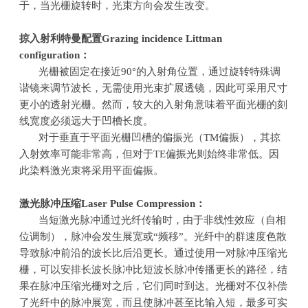
于，当光栅旋转时，光束方向会发生改变。
掠入射利特曼配置
Grazing incidence Littman
configuration
：
光栅被固定在接近
90
°的入射角位置，通过旋转特殊调
谐镜来调节波长，无需使用光束扩展透镜，因此可采用尺寸
更小的透射光栅。然而，较大的入射角意味着平面光栅的刻
线宽度必须远大于凹槽长度。
对于垂直于平面光栅凹槽的偏振光（
TM
偏振），其掠
入射效率可能非常高，但对于
TE
偏振光则始终非常低。因
此染料激光束将采用平面偏振。
激光脉冲压缩
Laser Pulse Compression
：
当短激光脉冲通过光纤传输时，由于非线性效应（自相
位调制），脉冲会发生展宽或“频移”。光纤中的群速度色散
导致脉冲前沿的波长比后沿更长。通过使用一对脉冲压缩光
栅，可以安排长波长脉冲比短波长脉冲传播更长的路径，结
果在脉冲压缩光栅对之后，它们同时到达。光栅对不仅补偿
了光纤中的脉冲展宽，而且使脉冲甚至比输入短，最多可实