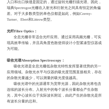
入口和出口狭缝是固定的，通过旋转光栅扫描光谱。因此，
瑞典
Spectrogon
光栅在入射光和衍射光之间具有恒定的角偏
差。对于大多数类型的单色仪都是如此，例如
Czerny-
Turner
、
Ebert
和
Littrow
类型。
光纤
Fibre Optics
：
全息光栅非常适合光纤应用。通过采用高频光栅，可实
现高效率传输，并且高角度色散使得设计小型紧凑型仪器成
为可能。
吸收光谱
Absorption Spectroscopy
：
吸收光谱是全息光栅低杂散光特性发挥显著优势的另一
应用领域。杂散光水平与仪器的吸光度范围直接相关，存在
的杂散光量越少，可以测量的吸光度值越高。
吸收光谱中的光源通常为宽带光源，因此杂散光将包含
连续的波长分布。入射光中的每个波长分量都会产生杂散
光，其中心波长位于实际波长附近，由此产生的杂散光是所
有波长分量的总和。