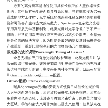
离可能仅为10cm
。
必要的高分辨率是通过使用具有长焦距的大型仪器来实
现的，其中所有光学表面都具有高质量。当在非常接近强光
谱线的地方工作时，光学系统的像差和孔径光阑的夫琅和费
衍射可能会产生相当大的杂散光。Spectrogon低杂散光光栅
采用高品质光学基板制造，此类光栅对光学像差几乎不产生
影响，经常使用双光谱仪或三光谱仪以减少杂散光。全息光
栅是必需的解决方案，因为即使是最好的刻划透射光栅也会
产生重影，重影比要检测到的光谱峰值强几个数量级。
激光器的波长调谐
Wavelength Tuning of Lasers
：
全息光栅的应用有激光器的波长调谐，此类光栅常叫做
激光调谐衍射光栅。该激光调谐衍射光栅在激光腔内充当波
长选择性端面反射镜，主要采用两种基本配置：
Littrow
配置
和
Grazing incidence
或
Littman
配置。
Littrow
配置
Littrow configuration
瑞典
Spectrogon
光栅的安装方式使得目标波长的光沿着
入射光方向发生回折，通过旋转光栅实现波长扫描。通常采
用腔内消色差透镜，该透镜可将激光束扩束，以覆盖光栅较
大区域。零阶衍射光束可作为输出激光束使用；但其缺点在