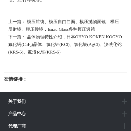
上一篇： 模压锥镜、模压自由曲面、模压抛物面镜、模压
反射镜、模压棱镜，Isuzu Glass多种模压透镜
下一篇： 晶体物理特性介绍，日本OHYO KOKEN KOGYO
氟化钙(CaF₂)晶体、氯化钾(KCl)、氯化银(AgCl)、溴碘化铊
(KRS-5)、氯溴化铊(KRS-6)
友情链接：
光电科研仪器
关于我们
产品中心
代理厂商