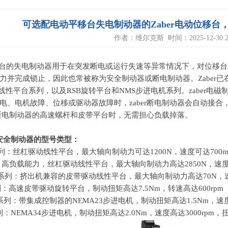
可选配电动平移台失电制动器的Zaber电动位移台，LC40
作者：维尔克斯 时间：2025-12-30 2:
台的失电制动器用于在突发断电或运行失速等异常情况下，对位移台
力并完成锁止，因此也常被称为安全制动器或断电制动器。Zaber已
U等线性平台系列，以及RSB旋转平台和NMS步进电机系列。
zaber
电磁
电、电机故障、位移或驱动器故障时，
zaber
断电制动器会自动接合
断电制动器的高速螺杆和皮带平台时，无需担心负载掉落。
安全制动器的型号类型：
EC系列：丝杠驱动线性平台，最大轴向制动力可达
1200N
，速度可达
700m
系列：高负载能力，丝杠驱动线性平台，最大轴向制动力高达
2850N
，速
KM01系列：挤出机兼容的皮带驱动线性平台，最大轴向制动力高达
70N
，
E系列：高速皮带驱动旋转平台，制动扭矩高达
7.5Nm
，转速高达
600rpm
3-E系列：带集成控制器的
NEMA23
步进电机，制动扭矩高达
1.5Nm
，速
系列：
NEMA34
步进电机，制动扭矩高达
2.0Nm
，速度高达
3000rpm
，