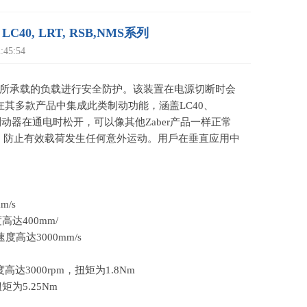
, LRT, RSB,NMS系列
45:54
所承载的负载进行安全防护。该装置在电源切断时会
在其多款产品中集成此类制动功能，涵盖LC40、
制动器在通电时松开，可以像其他
Zaber
产品一样正常
，防止有效载荷发生任何意外运动。用戶在垂直应用中
m/s
度高达
400mm/
速度高达
3000mm/s
度高达
3000rpm
，扭矩为
1.8Nm
扭矩为
5.25Nm