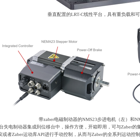
垂直配置的LRT-C线性平台，具有重负载和可选
带
zaber
电磁制动器的
NMS23
步进电机（左）和
N
台失电制动器集成到位移台中，操作方便，开箱即用，可与
Zaber
的
议或者
Zaber
运动库
API
进行手动控制，从而与
Zaber
的全系列运动控