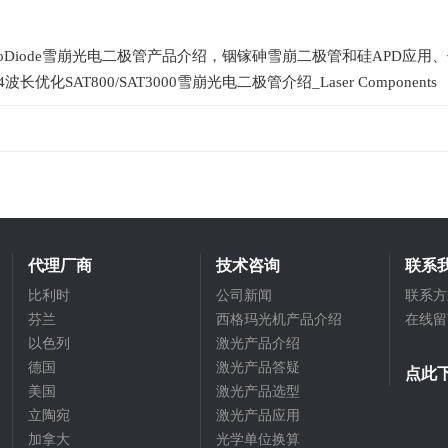
ptoDiode雪崩光电二极管产品介绍，铟镓砷雪崩二极管和硅APD应用
波长优化SAT800/SAT3000雪崩光电二极管介绍_Laser Components
代理厂商
技术咨询
联系
比利时
公司新闻
联系方
芬兰
西格玛光机产品介绍
在线留
以色列
激光产品介绍
德国
激光产品答疑
点此
美国
激光产品选型
立陶宛
激光产品应用
加拿大
光学单位换算