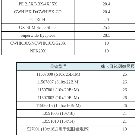
PE 2.5X/3.3X/4X/ 5X
20.4
GWH15X-D/GWH15X-CD
20.4
G20X-H
20
GX-SLM Scale Slider
25.5
Superwide Eyepiece
28.5
CWHK10X/NCWHK10X/G20X
19
NFK20X
19
目镜型号
徕卡目镜测微尺尺
11507808 (S10x/25Br.M)
26
11507807 (S10x/22B.M)
26
11507801 (10x/20Br.M)
26
11507802 (10x/20Br.M)
26
11506515 (12.5x/16Br.M)
26
13591005 (10x/18)
21
13591010 (15x/14)
21
527001 (10x/18
适用于戴眼镜观察
)
19