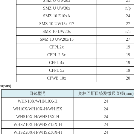
SMZ U UW20x
21
SMZ U UW30x
n/p
SMZ 10 E10xA
24
SMZ 10 UW15x /17
27
SMZ 10 UW20x
n/a
SMZ 10 UW20x/15
27
CFPL2x
19
CFPL 2.5x
19
CFPL 4x
19
CFPL 5x
19
CFWE 10x
20
mpus)
目镜型号
奥林巴斯目镜测微尺直径
(mm)
WHN10X/WHN10X-H
24
WH10X/WH10X-H/WH15X
24
WHS10X-H/WHS15X-H
24
WHSZ10X-H/WHSZ15X-H
24
WHSZ20X-H/WHSZ30X-H
24