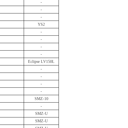
-
-
-
YS2
-
-
-
-
Eclipse LV150L
-
-
-
-
SMZ-10
-
SMZ-U
SMZ-U