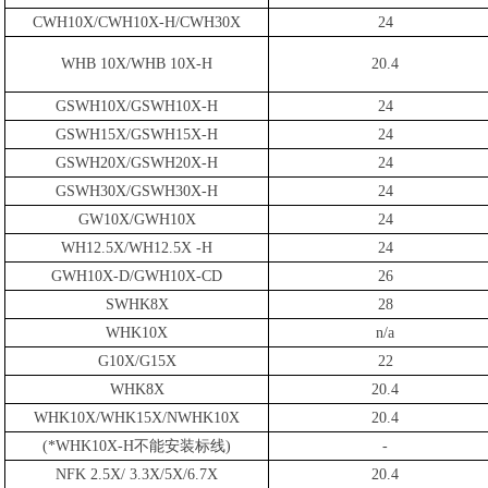
CWH10X/CWH10X-H/CWH30X
24
WHB 10X/WHB 10X-H
20.4
GSWH10X/GSWH10X-H
24
GSWH15X/GSWH15X-H
24
GSWH20X/GSWH20X-H
24
GSWH30X/GSWH30X-H
24
GW10X/GWH10X
24
WH12.5X/WH12.5X -H
24
GWH10X-D/GWH10X-CD
26
SWHK8X
28
WHK10X
n/a
G10X/G15X
22
WHK8X
20.4
WHK10X/WHK15X/NWHK10X
20.4
(*WHK10X-H
不能安装标线
)
-
NFK 2.5X/ 3.3X/5X/6.7X
20.4