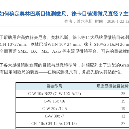
cules如何确定奥林巴斯目镜测微尺、徕卡目镜测微尺直径
作者：维尔克斯 时间：2026-1-22 12:
于帮助用户高效解决尼康、奥林巴斯、徕卡等11大品牌显微镜目镜
I 10×27mm、奥林巴斯WHN 10× 24 mm、徕卡 S10×/25 Br.M 
面覆盖 SMZ、BX、MZ、Axio 等主流显微镜平台。可选的目镜标线直
了各大显微镜制造商的目镜与显微镜型号，并相应列出了适配的Grati
有固定测微尺的装置——在购买测微尺前，务必先确认其适配性。
目镜型号
尼康显微镜目镜标
C-W 10x B/22 (C-W 10X A/22)
25
C-W 15x /16
19
C-W 20x /12.5
19
C-W 30x /7
12
CFI 10x CFI 12.5x CFI 15x
27