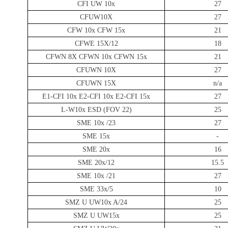
CFI UW 10x
27
CFUW10X
27
CFW 10x CFW 15x
21
CFWE 15X/12
18
CFWN 8X CFWN 10x CFWN 15x
21
CFUWN 10X
27
CFUWN 15X
n/a
E1-CFI 10x E2-CFI 10x E2-CFI 15x
27
L-W10x ESD (FOV 22)
25
SME 10x /23
27
SME 15x
-
SME 20x
16
SME 20x/12
15.5
SME 10x /21
27
SME 33x/5
10
SMZ U UW10x A/24
25
SMZ U UW15x
25