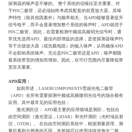
探测器的噪声是不够的。 整个系统的信噪比至关重要。对
于PIN二极管，还必须始终考虑其配套的前置放大器。其噪
声特性（除其他因素外）与频率相关。当APD能够显著提升
信号电平，而不会显著增加整个系统的噪声时，APD就优于
PIN二极管。因此，在需要检测中频或高频弱光信号时，通
常优先选用APD。最佳内部增益的选择，是使探测器噪声约
等于次级放大器（或负载电阻）的输入噪声，从而确保APD
不会影响系统噪声。无论是PIN二极管还是APD，噪声都随
着系统带宽的增加而增加。因此，在可行范围内尽量降低带
宽至关重要。
APD
应用：
如前所述，LASERCOMPONENTS雪崩光电二极管
（APD）在所有需要探测中频或高频微弱光信号的场合都有
应用。其中最常见的应用包括：
激光测距仪： APD最主要的应用领域是测距，包括自
由空间测距（激光雷达，LIDAR）和光纤测距（光时域反射
仪，OTDR）。 在自由空间测距系统中，根据测量原理、测
量距离和分辨率的不同，发射端可以使用连续波激光二极