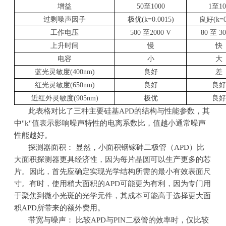
增益
50
至1000
1
至10
过剩噪声因子
极优(k=0.0015)
良好(k=0
工作电压
500
至2000 V
80
至 30
上升时间
慢
快
电容
小
大
蓝光灵敏度(400nm)
良好
差
红光灵敏度(650nm)
良好
良好
近红外灵敏度(905nm)
极优
良好
此表格对比了三种主要硅基APD的结构与性能参数，其
中"k"值表示影响噪声特性的电离系数比，值越小通常噪声
性能越好。
探测器面积： 显然，小面积铟镓砷二极管（APD）比
大面积探测器更具经济性，因为每片晶圆可以生产更多的芯
片。因此，首先应确定实现光学结构所需的最小有效表面尺
寸。有时，使用稍大面积的APD可能更为有利，因为专门用
于聚焦到微小光斑的光学元件，其成本可能高于选择更大面
积APD所带来的额外费用。
带宽与噪声： 比较APD与PIN二极管的效率时，仅比较