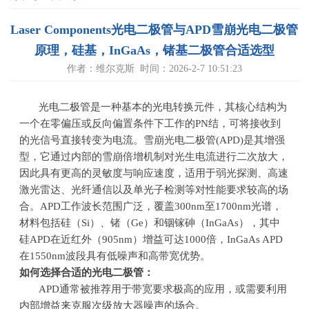
Laser Components光电二极管与APD雪崩光电二极管
原理，硅基，InGaAs，锗基二极管合适选型
作者：维尔克斯 时间：2026-2-7 10:51:23
光电二极管是一种基本的光电转换元件，其核心结构为
一个在零偏压或反向偏置条件下工作的PN结，可将接收到
的光信号直接转变为电流。雪崩光电二极管(APD)是其增强
型，它通过内部的雪崩倍增机制对光生电流进行二次放大，
因此具有更高的灵敏度与响应速度，适用于弱光探测、高速
激光雷达、光纤通信以及单光子检测等对性能要求较高的场
合。
APD
工作波长范围广泛，覆盖
300nm
至
1700nm
光谱，
材料包括硅（
Si
）、锗（
Ge
）和铟镓砷（
InGaAs
），其中
硅
APD
在近红外（
905nm
）增益可达
1000
倍，
InGaAs APD
在
1550nm
波段具有低噪声和高带宽优势。
如何选择合适的光电二极管：
APD通常被推荐用于带宽要求极高的应用，或需要利用
内部增益来克服次级放大器噪声的场合。