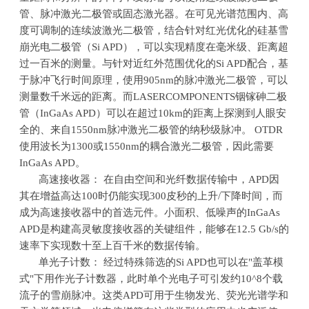
管、脉冲激光二极管或固态激光器。在可见光谱范围内、高
度可调制的连续波激光二极管，结合针对红光优化的硅基雪
崩光电二极管（Si APD），可以实现精度在毫米级、距离超
过一百米的测量。与针对近红外范围优化的Si APD配合，基
于脉冲飞行时间原理，使用905nm的脉冲激光二极管，可以
测量数千米远的距离。而LASERCOMPONENTS铟镓砷二极
管（InGaAs APD）可以在超过10km的距离上探测到人眼安
全的、来自1550nm脉冲激光二极管的纳秒级脉冲。 OTDR
使用波长为1300或1550nm的耦合激光二极管，因此需要
InGaAs APD。
高速接收器： 在自由空间和光纤数据传输中，APD因
其在增益高达100时仍能实现300皮秒的上升/下降时间，而
成为高速接收器中的首选元件。小面积、低噪声的InGaAs
APD是构建高灵敏度接收器的关键组件，能够在12.5 Gb/s的
速率下实现数十至上百千米的数据传输。
单光子计数： 经过特殊筛选的Si APD也可以在"盖革模
式"下用作光子计数器，此时单个光电子可引发约10^8个载
流子的雪崩脉冲。这类APD可用于生物发光、荧光光谱学和