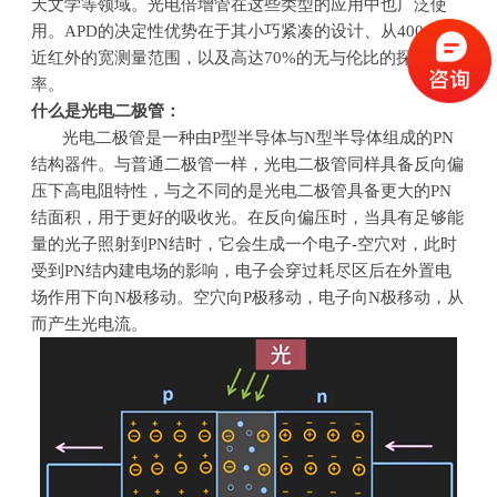
天文学等领域。光电倍增管在这些类型的应用中也广泛使
用。APD的决定性优势在于其小巧紧凑的设计、从400nm到
近红外的宽测量范围，以及高达70%的无与伦比的探测效
率。
什么是光电二极管：
光电二极管是一种由
P
型半导体与
N
型半导体组成的
PN
结构器件。与普通二极管一样，光电二极管同样具备反向偏
压下高电阻特性，与之不同的是光电二极管具备更大的
PN
结面积，用于更好的吸收光。在反向偏压时，当具有足够能
量的光子照射到
PN
结时，它会生成一个电子
-
空穴对，此时
受到
PN
结内建电场的影响，电子会穿过耗尽区后在外置电
场作用下向
N
极移动。空穴向
P
极移动，电子向
N
极移动，从
而产生光电流。