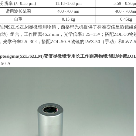
分辨率 (λ=0.55 μm)
11.18~1.68 μm
5.59 - 0.93
适用波长范围
400~700 nm
400 - 700n
自重
0.15 kg
0.45kg
系列
SZL/SZLM
显微镜用物镜，西格玛光机提供了标准变倍显微镜组
自动）组合，工作距离
46.2 mm
，光学倍率
1.25–15×
；搭配
ZOL-30
物
，光学倍率
2.5–30×
；搭配
ZOL-50-A
物镜的
LWZ-50
（手动）和
LWZ-
ptosigma(SZL/SZLM)
变倍显微镜专用长工作距离物镜
/
辅助物镜
ZO
-50-A