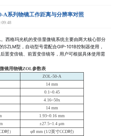
0/50-A系列物镜工作距离与分辨率对照
09:48
ZOL。西格玛光机的变倍显微镜系统主要由两大核心部分
ZLM型，自动型号需配合GIP-101B控制器使用，
、后置变倍镜、前置变倍镜等，用户可根据具体使用需
M显微镜用物镜ZOL参数表
ZOL-50-A
14 mm
0.1~0.45
4.16~50x
14 mm
m
1.93~0.16 mm
μm
±27.5~1.4 μm
CCD时）
φ8 mm (1/2
英寸CCD时)