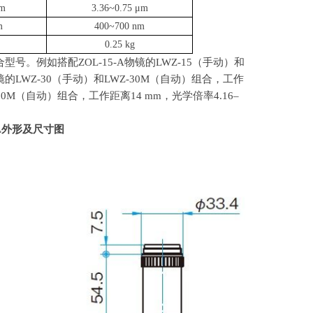
μm
3.36~0.75 μm
m
400~700 nm
0.25 kg
合型号。例如搭配
ZOL-15-A
物镜的
LWZ-15
（手动）和
镜的
LWZ-30
（手动）和
LWZ-30M
（自动）组合，工作
50M
（自动）组合，工作距离
14 mm
，光学倍率
4.16–
L
外形及尺寸图