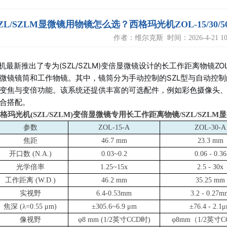
ZL/SZLM显微镜用物镜怎么选？西格玛光机ZOL-15/3
作者：维尔克斯 时间：2026-4-21 10:
机最新推出了专为(SZL/SZLM)变倍显微镜设计的长工作距离物镜
微镜镜筒和工作物镜。其中，镜筒分为手动控制的SZL型与自动控制的S
变焦与变倍功能。该系统还提供丰富的可选配件，例如彩色摄像头
合搭配。
格玛光机(SZL/SZLM)变倍显微镜专用长工作距离物镜/SZL/SZL
参数
ZOL-15-A
ZOL-30-A
焦距
46.7 mm
23.3 mm
开口数 (N.A.)
0.03~0.2
0.06 - 0.36
光学倍率
1.25~15x
2.5 - 30x
工作距离 (W.D.)
46.2 mm
35.25 mm
实视野
6.4-0.53mm
3.2 - 0.27m
焦深 (λ=0.55 μm)
±305.6~6.9 μm
±76.4 - 2.1
像视野
φ8 mm (1/2
英寸CCD时)
φ8mm
（1/2英寸