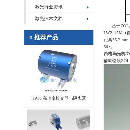
激光行业资讯
激光技术文档
基于
ZOL
LWZ-15M
（
推荐产品
距离
35.2 mm
50×
。
西格玛光机
/O
辅助物镜
ZOL
HPTG高功率旋光器与隔离器