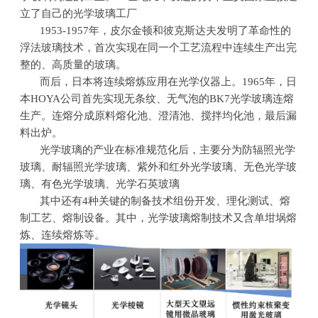
立了自己的光学玻璃工厂
1953-1957年，皮尔金顿和彼克斯达夫发明了革命性的
浮法玻璃技术，首次实现在同一个工艺流程中连续生产出完
整的、高质量的玻璃。
而后，日本将连续熔炼应用在光学仪器上。
1965
年，日
本
HOYA
公司首先实现无条纹、无气泡的
BK7
光学玻璃连熔
生产。连熔分成原料熔化池、澄清池、搅拌均化池，最后漏
料出炉。
光学玻璃的产业在标准规范化后，主要分为防辐照光学
玻璃、耐辐照光学玻璃、紫外和红外光学玻璃、无色光学玻
璃、有色光学玻璃、光学石英玻璃
其中还有
4
种关键的制备技术组份开发、理化测试、熔
制工艺、熔制设备。其中，光学玻璃熔制技术又含单坩埚熔
炼、连续熔炼等。