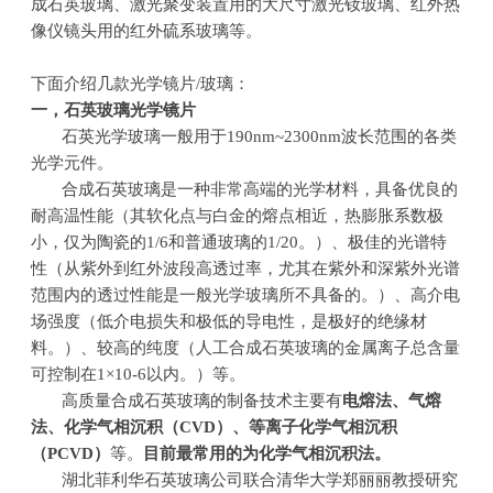
成石英玻璃、激光聚变装置用的大尺寸激光钕玻璃、红外热
像仪镜头用的红外硫系玻璃等。
下面介绍几款光学镜片
/
玻璃：
一，
石英玻璃光学镜片
石英光学玻璃一般用于
190nm~2300nm
波长范围的各类
光学元件。
合成石英玻璃是一种非常高端的光学材料，具备优良的
耐高温性能（其软化点与白金的熔点相近，热膨胀系数极
小，仅为陶瓷的
1/6
和普通玻璃的
1/20
。）、极佳的光谱特
性（从紫外到红外波段高透过率，尤其在紫外和深紫外光谱
范围内的透过性能是一般光学玻璃所不具备的。）、高介电
场强度（低介电损失和极低的导电性，是极好的绝缘材
料。）、较高的纯度（人工合成石英玻璃的金属离子总含量
可控制在
1
×
10-6
以内。）等。
高质量合成石英玻璃的制备技术主要有
电熔法、气熔
法、化学气相沉积（
CVD
）、等离子化学气相沉积
（
PCVD
）
等。
目前最常用的为化学气相沉积法。
湖北菲利华石英玻璃公司联合清华大学郑丽丽教授研究