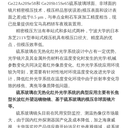
Ge22As20Se58
和
Ge20Sb15Se65
硫系玻璃球面、非球面的
镜片精密模压技术，模压样品形状误差
(
模压表面和设计表
面之差
)
低于
0.5
μ
m
，与单点金刚石车床加工精度相当，现
已批量提供给宝马高档轿车夜视装置用。
精密模压方法有单站式和多站式两种，宁波大学的日本
东芝
211V
型单站式模压机具有模压口径大、精度高的优
点，但模压效率低。
硫系玻璃在无热化红外光学系统设计中占有一定优势。
光学镜片及其金属外売材料在温度变化时发生的光学
/
机械
参数变化共同决定着红外像质变化。红外光学系统应用环境
较为苛刻，更需要有针对性地对环境温度变化改进光学设
计，降低红外光学系统在温度变化环境中由于折射率变化导
致的移焦、离焦等像质降低问题。
硫系玻璃在无热化红外光学系统的典型应用主要有长焦
型长波红外望远镜物镜、基于硫系玻璃的模压非球面镜片
等。
硫系玻璃镜头目前在民用安防监控、测温热像仪市场最
大，由于国内红外探测器国产化及成本降低，加之海康威
视、大华等监控产品供应商开始涉足红外夜视领域，硫系玻