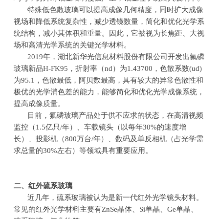
特殊低色散玻璃可以提高成像几何精度，同时扩大成像
视场和降低系统复杂性，减少透镜数量，简化和优化光学系
统结构，减小其体积和重量。因此，它被视为长焦距、大视
场和高清光学系统的关键光学材料。
2019年，湖北新华光信息材料股份有限公司开发出氟磷
玻璃新品
H-FK95
，折射率（
nd
）为
1.43700
，色散系数
(ud)
为
95.1
，色散最低，阿贝数最高，具有较大的异常色散性和
极优的光学消色差的能力，能够简化和优化光学成像系统，
提高成像质量。
目前，氟磷玻璃产品处于供不应求的状态，在高清视频
监控（
1.5
亿只
/
年）、车载镜头（以每年
30%
的速度增
长）、投影机（
800
万台
/
年）、数码及单反相机（占光学需
求总量的
30%
左右）等领域具有重要应用。
二、红外硫系玻璃
近几年，硫系玻璃被认为是新一代红外光学镜头材料。
常见的红外光学材料主要有
ZnSe
晶体、
Si
单晶、
Ge
单晶、