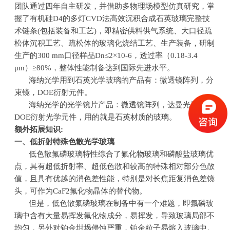
团队通过四年自主研发，并借助多物理场模型仿真研究，掌
握了有机硅
D4
的多灯
CVD
法高效沉积合成石英玻璃完整技
术链条
(
包括装备和工艺
)
，即精密供料供气系统、大口径疏
松体沉积工艺、疏松体的玻璃化烧结工艺、生产装备，研制
生产的
300 mm
口径样品
Dn
≤
2
×
10-6
，透过率（
0.18-3.4
μ
m
）≥
80%
，整体性能制备达到国际先进水平。
海纳光学用到石英光学玻璃的产品有：微透镜阵列，分
束镜，
DOE
衍射元件。
海纳光学的光学镜片产品：微透镜阵列，达曼光栅，
DOE
衍射光学元件，用的就是石英材质的玻璃。
额外拓展知识
:
一、低折射特殊色散光学玻璃
低色散氟磷玻璃特性综合了氟化物玻璃和磷酸盐玻璃优
点，具有超低折射率、超低色散和较高的特殊相对部分色散
值，且具有优越的消色差性能，特别是对长焦距复消色差镜
头，可作为
CaF2
氟化物晶体的替代物。
但是，低色散氟磷玻璃在制备中有一个难题，即氟磷玻
璃中含有大量易挥发氟化物成分，易挥发，导致玻璃局部不
均匀，另外对铂金坩埚侵蚀严重，铂金粒子易熔入玻璃中。