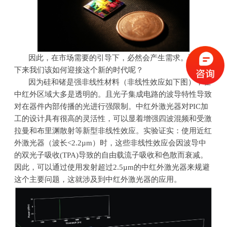
因此，在市场需要的引导下，必然会产生需求。那么接
下来我们该如何迎接这个新的时代呢？
因为硅和锗是强非线性材料（非线性效应如下图），在
中红外区域大多是透明的。且光子集成电路的波导特性导致
对在器件内部传播的光进行强限制。中红外激光器对
PIC
加
工的设计具有很高的灵活性，可以显着增强四波混频和受激
拉曼和布里渊散射等新型非线性效应。实验证实：使用近红
外激光器（波长
<2.2µm
）时，这些非线性效应会因波导中
的双光子吸收
(TPA)
导致的自由载流子吸收和色散而衰减。
因此，可以通过使用发射超过
2.5µm
的中红外激光器来规避
这个主要问题，这就涉及到中红外激光器的应用。