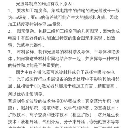
光波导制成的难点有以下原因：
1、 要求加工精度高。集成电路中的传输的激光器波长一般
为
um
级别，亚
um
的偏差就可能产生大的损耗和衰减。因此
加工精度要控制在亚
um
量级。
2、 图形复杂。包括二维和三维空间的几何图形，因为集成
电路中有些器件的功能通过特定的集合图形来实现，如透
镜、光波导元器件。
3、 材料多样。制作光波导的材料涉及导体、半导体和绝缘
体，如何将这些材料牢固地结合在一起，并发挥每一种材料
的特性和功能是至关重要的。
因为中红外激光器可以被材料或分子选择性吸收在电
子、光子或医疗行业多层设备的激光处理中不影响其他相邻
层，且相较于
CO
激光器只能用于粗加工而言，精度更高，
2
所以优势非常明显。
普通制备光波导的技术包括①垫积技术：真空蒸汽垫积（镀
膜）、溅射垫积、溶液垫积、化学气相垫积，②置换技术：
扩散技术、离子交换和迁移技术（相互扩散），③外延生长
技术：液相外延、气相外延、分子束外延，⑤光刻技术等等