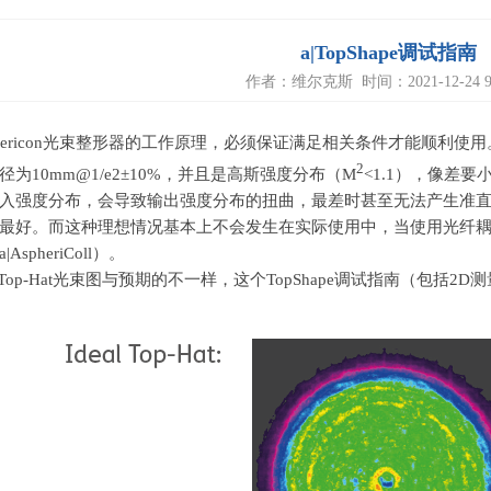
a|TopShape调试指南
作者：维尔克斯 时间：2021-12-24 9:
ericon
光束整形器的工作原理，必须保证满足相关条件才能顺利使用
2
径为
10mm@1/e2±10%
，并且是高斯强度分布（
M
<1.1
），像差要
入强度分布，会导致输出强度分布的扭曲，最差时甚至无法产生准
最好。而这种理想情况基本上不会发生在实际使用中，当使用光纤
a|AspheriColl
）。
Top-Hat
光束图与预期的不一样，这个
TopShape
调试指南（包括
2D
测