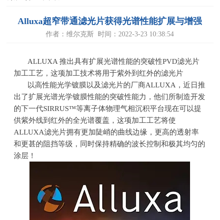
Alluxa超窄带通滤光片获得光谱性能扩展与增强
作者：维尔克斯 时间：2022-3-23 10:38:54
ALLUXA 推出具有扩展光谱性能的突破性
PVD
滤光片
加工工艺，这项加工技术将用于紫外到红外的滤光片
以高性能光学镀膜以及滤光片的厂商
ALLUXA
，近日推
出了扩展光谱光学镀膜性能的突破性能力，他们所制造开发
的下一代
SIRRUS™
等离子体物理气相沉积平台现在可以提
供紫外线到红外的全光谱覆盖，这项加工工艺将使
ALLUXA
滤光片拥有更加陡峭的曲线边缘，更高的透射率
和更甚的阻挡等级，同时保持精确的波长控制和极其均匀的
涂层！