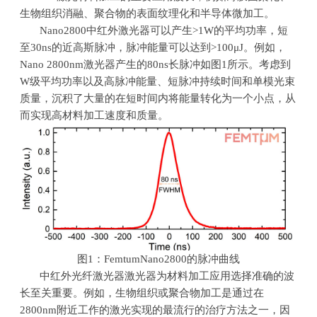
生物组织消融、聚合物的表面纹理化和半导体微加工。
Nano2800中红外激光器可以产生
>1W
的平均功率，短
至
30ns
的近高斯脉冲，脉冲能量可以达到
>100μJ
。例如，
Nano 2800nm
激光器产生的
80ns
长脉冲如图
1
所示。考虑到
W
级平均功率以及高脉冲能量、短脉冲持续时间和单模光束
质量，沉积了大量的在短时间内将能量转化为一个小点，从
而实现高材料加工速度和质量。
图
1
：
FemtumNano2800
的脉冲曲线
中红外光纤激光器激光器为材料加工应用选择准确的波
长至关重要。例如，生物组织或聚合物加工是通过在
2800nm
附近工作的激光实现的最流行的治疗方法之一，因