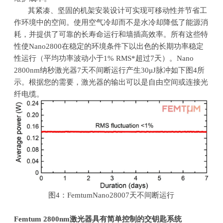
其紧凑、坚固的机架安装设计可实现可移动性并节省工
作环境中的空间。使用空气冷却而不是水冷却降低了能源消
耗，并提供了可靠的长寿命运行和墙插高效率。所有这些特
性使
Nano2800
在稳定的环境条件下以出色的长期功率稳定
性运行（平均功率波动小于
1% RMS*
超过
7
天）。
Nano
2800nm
纳秒激光器
7
天不间断运行产生
30μJ
脉冲如下图
4
所
示。根据您的需要，激光器的输出可以是自由空间或连接光
纤电缆。
图
4
：
FemtumNano28007
天不间断运行
Femtum 2800nm
激光器
具有简单控制的交钥匙系统