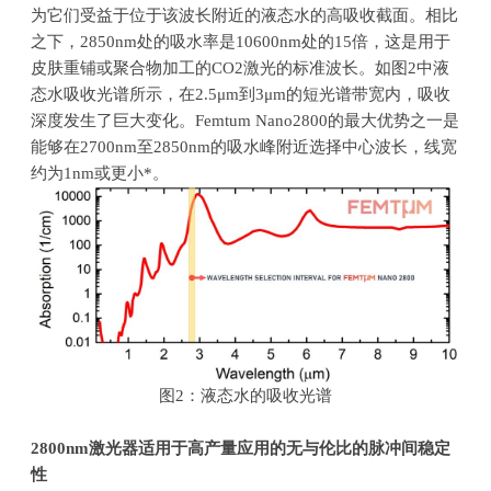
为它们受益于位于该波长附近的液态水的高吸收截面。相比
之下，
2850nm
处的吸水率是
10600nm
处的
15
倍，这是用于
皮肤重铺或聚合物加工的
CO2
激光的标准波长。如图
2
中液
态水吸收光谱所示，在
2.5μm
到
3μm
的短光谱带宽内，吸收
深度发生了巨大变化。
Femtum Nano2800
的最大优势之一是
能够在
2700nm
至
2850nm
的吸水峰附近选择中心波长，线宽
约为
1nm
或更小
*
。
图
2
：液态水的吸收光谱
2800nm
激光器适用于高产量应用的无与伦比的脉冲间稳定
性