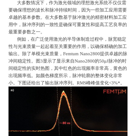
大多数情况下，作为激光领域的理想激光系统不仅仅需
要确保理想的波长和脉冲持续时间，因为一些加工应用需要
卓越的基本参数。在大多数基于脉冲激光的精密材料加工应
用中，脉冲序列的一致性是确保可重复性和提高工艺良率的
最重要参数之一。
例如，在广泛使用激光的半导体制造过程中，脉宽稳定
性与光束质量一起起着至关重要的作用，以确保精确的加工
输出。除了单模光束质量，
Femtum Nano2800
提供卓越的脉
冲间稳定性。图
3
显示了显示来自
Nano2800
的
50μJ
脉冲的时
间稳定性的实时热图，其中红色的出现频率非常高，黄色的
出现频率低。如颜色梯度所示，脉冲轮廓的整体变化非常
小。下图还给出了输出脉冲序列。
RMS
峰峰值变化
<3%*
。