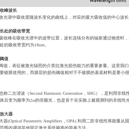
收峰波长
收光谱中吸收度随波长变化的曲线上，对应的最大吸收值的中心波长
长处的吸收带宽
吸收峰在吸收光谱中的波带位置，波长连续分布的辐射通过物质时，
处的吸收带宽约为
18nm
。
阈值
阀值，表征被激光辐照的介质抗激光损伤能力的重要参量。这里我们
要镀膜使用的，而膜层的损伤阈值相对于不镀膜的基底材料是要小
也称二次谐波（
Second Harmonic Generation
，
SHG
），是利用非线
体后变为频率为
2ω
的倍频光，也是首个在实验上被观测到的非线性
放大器
大器
(Optical Parametric Amplifiers
，
OPA)
利用二阶非线性将能量从
范围内调谐其他固定激光系统频率的简单方法。