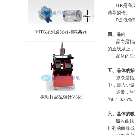
HR
是高
诱导损伤。
P
是低色
VITG系列旋光器和隔离器
四、晶向
晶向是指
的直线系上，
晶体的矢
五、晶体的掺
掺杂是指
中，掺入少量
通常，生
振动样品磁强计VSM
为
0.1-0.25%
六、晶体的吸
吸收曲线
排列的暗线或