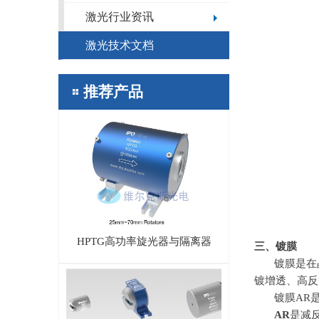
激光行业资讯
激光技术文档
推荐产品
HPTG高功率旋光器与隔离器
三、镀膜
镀膜是在
镀增透、高反
镀膜
AR
AR
是减