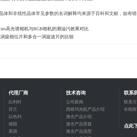
晶体和非线性晶体常见参数的名词解释均来源于百科和文献，如有错
ecim高光谱相机与RGB相机的测油污效果对比
PC涡旋相位片和多合一涡旋波片的比较
代理厂商
技术咨询
联系
比利时
公司新闻
联系方
芬兰
西格玛光机产品介绍
在线留
以色列
激光产品介绍
德国
激光产品答疑
点此
美国
激光产品选型