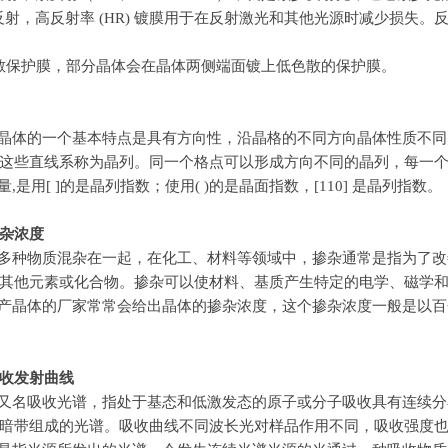
反射，高反射率
(HR)
镀膜用于在反射激光和其他光源时减少损失。
散保护膜，部分晶体会在晶体两侧端面镀上低色散的保护膜。
晶体的一个基本特点是具有方向性，沿晶格的不同方向晶体性质不同
这些直线系称为晶列。同一个格点可以形成方向不同的晶列，每一
量
,
是用
[ ]
的是晶列指数；使用
( )
的是晶面指数，
[110]
是晶列指数。
杂浓度
多种物质混杂在一起，在化工、材料等领域中，掺杂通常是指为了改
其他元素或化合物。掺杂可以使材料、基质产生特定的电学、磁学
产晶体的厂家常常会给出晶体的掺杂浓度，这个掺杂浓度一般是以百
。
收发射曲线
又名吸收光谱，指处于基态和低激发态的原子或分子吸收具有连续分
暗带组成的光谱。吸收曲线不同波长光对样品作用不同，吸收强度