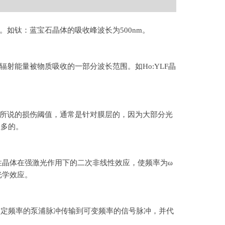
。如钛：蓝宝石晶体的吸收峰波长为
500nm
。
辐射能量被物质吸收的一部分波长范围。如
Ho:YLF
晶
所说的损伤阈值，通常是针对膜层的，因为大部分光
很多的。
性晶体在强激光作用下的二次非线性效应，使频率为
ω
光学效应。
固定频率的泵浦脉冲传输到可变频率的信号脉冲，并代