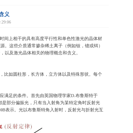
含义
29:06
时间上相干的具有高度平行性和单色性激光的晶体材
益源。这些介质通常掺杂稀土离子（例如钕，镱或铒）
量，以及激光晶体相关的物理概念和含义。
，比如圆柱形，长方体，立方体以及特殊形状。每个
应满足的条件。首先由英国物理学家
D.
布鲁斯特于
都是部分偏振光，只有当入射角为某特定角时反射光
用
θB
表示。光以布鲁斯特角入射时，反射光与折射光互