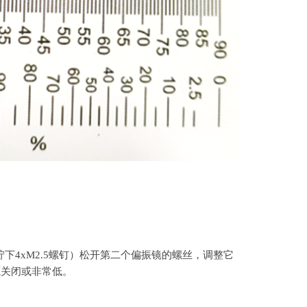
拧下4xM2.5螺钉）松开第二个偏振镜的螺丝，调整它
源关闭或非常低。