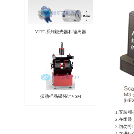
VITG系列旋光器和隔离器
振动样品磁强计VSM
1.安装
2.在组
3.切勿将
4.在进