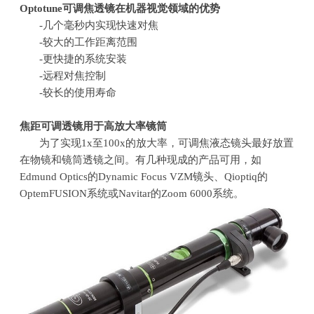
Optotune
可调焦透镜在机器视觉领域的优势
-几个毫秒内实现快速对焦
-较大的工作距离范围
-更快捷的系统安装
-远程对焦控制
-较长的使用寿命
焦距可调透镜用于高放大率镜筒
为了实现
1x
至
100x
的放大率，可调焦液态镜头最好放置
在物镜和镜筒透镜之间。有几种现成的产品可用，如
Edmund Optics
的
Dynamic Focus VZM
镜头、
Qioptiq
的
OptemFUSION
系统或
Navitar
的
Zoom 6000
系统。