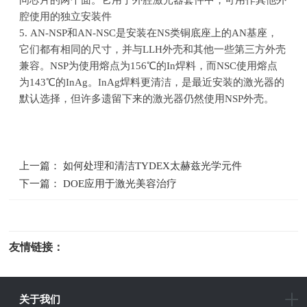
腔使用的独立安装件
5.
AN-NSP和
AN-NSC
是安装在
NS
类铜底座上的
AN
基座，
它们都有相同的尺寸，并与
LLH
外壳和其他一些第三方外壳
兼容。
NSP
为使用熔点为
156
℃的
In
焊料，而
NSC
使用熔点
为
143
℃的
InAg
。
InAg
焊料更清洁，是最近安装的激光器的
默认选择，但许多遗留下来的激光器仍然使用
NSP
外壳。
上一篇： 如何处理和清洁TYDEX太赫兹光学元件
下一篇： DOE应用于激光美容治疗
友情链接：
光电科研仪器
关于我们