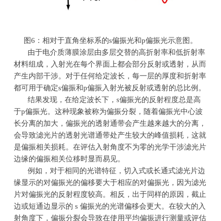
图
6
：相对于直角坐标系的
s
偏振光和
p
偏振光示意图。
由于电介质薄膜涂层由多层交替的高折射率和低折射率
材料组成，入射光在每个界面上都会部分反射或透射，从而
产生内部干涉。对于任何给定波长，每一层的厚度和折射率
都可用于确定
s
偏振和
p
偏振入射光被反射或透射的总比例。
结果发现，在给定波长下，
s
偏振光的反射程度总是高
于
p
偏振光。这种现象被称为偏振分裂，随着偏振光中心波
长分离的加大，偏振光的透射通带会产生越来越大的分离，
会导致滤光片的透射光谱通带处产生较大的峰值损耗，这就
是偏振相关损耗。在评估入射角度不为零的光学干涉滤光片
边缘的偏振相关位移时显而易见。
例如，对于相同的光谱特征，切入式或长通式滤光片边
缘显示的对偏振光的偏移要大于相应的对偏振光，因为滤光
片对偏振光的反射程度较高。相反，出于同样的原因，截止
边或短通边显示的
s
偏振光的光谱偏移会更大。在较大的入
射角度下，偏振分裂会导致在使用平均偏振进行测量或评估