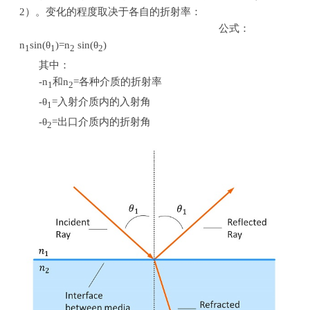
2
）。变化的程度取决于各自的折射率：
公式：
n
sin(
θ
)=n
sin(
θ
)
1
1
2
2
其中：
-n
和
n
=
各种介质的折射率
1
2
-θ
=
入射介质内的入射角
1
-θ
=
出口介质内的折射角
2