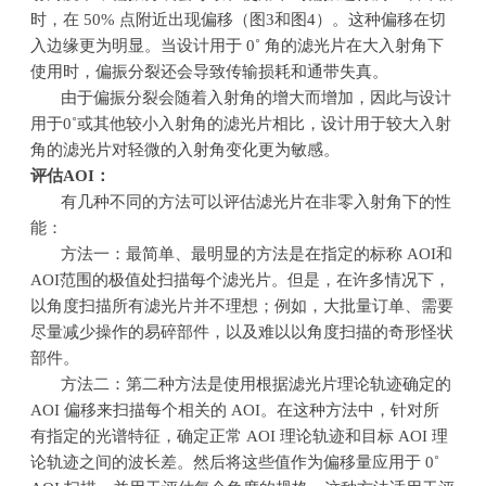
时，在
50%
点附近出现偏移（图
3
和图
4
）。这种偏移在切
入边缘更为明显。当设计用于
0˚
角的滤光片在大入射角下
使用时，偏振分裂还会导致传输损耗和通带失真。
由于偏振分裂会随着入射角的增大而增加，因此与设计
用于
0˚
或其他较小入射角的滤光片相比，设计用于较大入射
角的滤光片对轻微的入射角变化更为敏感。
评估
AOI
：
有几种不同的方法可以评估滤光片在非零入射角下的性
能：
方法一：最简单、最明显的方法是在指定的标称
AOI
和
AOI
范围的极值处扫描每个滤光片。但是，在许多情况下，
以角度扫描所有滤光片并不理想；例如，大批量订单、需要
尽量减少操作的易碎部件，以及难以以角度扫描的奇形怪状
部件。
方法二：第二种方法是使用根据滤光片理论轨迹确定的
AOI
偏移来扫描每个相关的
AOI
。在这种方法中，针对所
有指定的光谱特征，确定正常
AOI
理论轨迹和目标
AOI
理
论轨迹之间的波长差。然后将这些值作为偏移量应用于
0˚