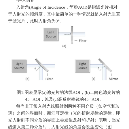
-θ=入射角
入射角
(Angle of Incidence
，简称
AOI)
是指滤光片相对
于入射光的倾斜度，其中最简单的一种情况就是入射光垂直
于滤光片，此时入射角为
0
°。
图
1:
图表显示
(a)
滤光片的法线
AOI
，
(b)
二向色滤光片的
45° AOI
，以及
(c)
高反射率镜的
45° AOI
。
每当非正常入射光线照射到两种不同介质（如空气和玻
璃）之间的界面时，斯涅耳定律（光的折射规律的定律，即
光入射到不同介质的界面上会发生反射和折射）表明，当光
线进入第二种介质时，入射光线的角度会发生变化（图