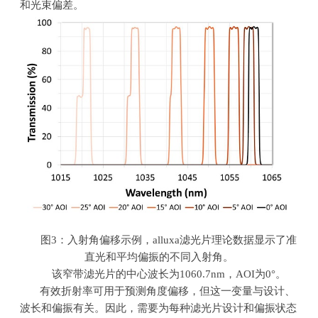
和光束偏差。
图
3
：入射角偏移示例，
alluxa
滤光片理论数据显示了准
直光和平均偏振的不同入射角。
该窄带滤光片的中心波长为
1060.7nm
，
AOI
为
0°
。
有效折射率可用于预测角度偏移，但这一变量与设计、
波长和偏振有关。因此，需要为每种滤光片设计和偏振状态