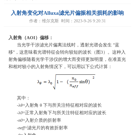
入射角变化对Alluxa滤光片偏振相关损耗的影响
作者：维尔克斯 时间：2023-9-26 9:20:31
入射角（AOI）偏移：
当光学干涉滤光片偏离法线时，透射光谱会发生 "蓝
移"，这意味着光谱特征会转向较短的波长（图3）。这种入
射角偏移随着光学干涉仪的增大而变得更加明显，在准直光
和相对较小的入射角情况下，可以用以下公式计算：
其中：
-
=入射角 θ 下与所关注特征相对应的波长
λ
θ
-
=正常入射角下与所关注特征相对应的波长
λ
0
-
=入射介质的折射率
n
0
-
=滤光片的有效折射率
n
eff