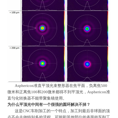
Asphericon准直平顶光束整形器在焦平面，负离焦
500
微米和正离焦
100
和
200
微米都得不到平顶光，
Asphericon
准
直匀化转换器不能带聚集镜使用。
为什么平顶光中间有一个很强的圆环解决不掉？
这是
CNC
车削加工的一个特点，加工到最后非球面的顶
点不会去做特别多的流程，可能和其他部位的表面的车削工