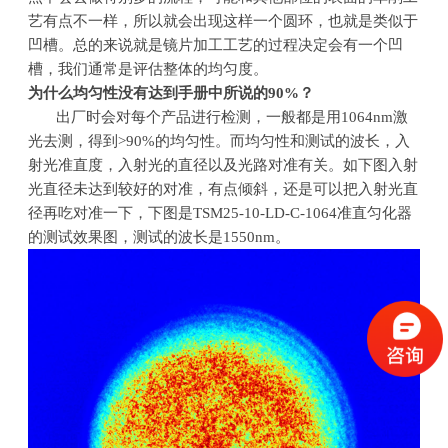
艺有点不一样，所以就会出现这样一个圆环，也就是类似于
凹槽。总的来说就是镜片加工工艺的过程决定会有一个凹
槽，我们通常是评估整体的均匀度。
为什么均匀性没有达到手册中所说的
90%
？
出厂时会对每个产品进行检测，一般都是用
1064nm
激
光去测，得到
>90%
的均匀性。而均匀性和测试的波长，入
射光准直度，入射光的直径以及光路对准有关。如下图入射
光直径未达到较好的对准，有点倾斜，还是可以把入射光直
径再吃对准一下，下图是
TSM25-10-LD-C-1064
准直匀化器
的测试效果图，测试的波长是
1550nm
。