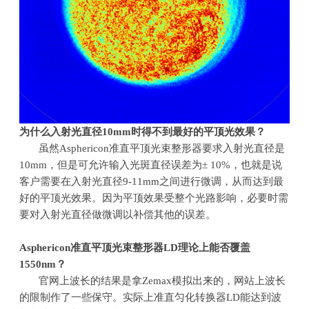
为什么入射光直径
10mm
时得不到最好的平顶光效果？
虽然
Asphericon
准直平顶光束整形器要求入射光直径是
10mm
，但是可允许输入光斑直径误差为±
10%
，也就是说
客户需要在入射光直径
9-11mm
之间进行微调，从而达到最
好的平顶光效果。因为平顶效果受整个光路影响，必要时需
要对入射光直径做微调以补偿其他的误差。
Asphericon
准直平顶光束整形器
LD
理论上能否覆盖
1550nm
？
官网上波长的结果是拿
Zemax
模拟出来的，网站上波长
的限制作了一些保守。实际上准直匀化转换器
LD
能达到波