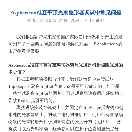
Asphericon准直平顶光束整形器调试中常见问题
作者：维尔克斯 时间：2024-2-22 10:58:41
我们根据客户光束整形器的实际使用情况和所产生的疑
问列举了一些典型问题的答疑和解决方案，供Asphericon的
用户参考和借鉴
Asphericon
准直平顶光束整形器聚焦光斑是衍射极限光斑的
多少倍？
根据工程师的模拟与计算，我们认为客户在尝试从
TopShape
上聚焦
TopHat
光束，这是不可能成功的。如下是
一些尝试聚焦
TopHat
的图片，可以观察到许多同心环结构，
导致
TopHat
光斑不均匀。
聚焦透镜安装在镜架上，并固定在
TopShape
后方约
50
毫
米处的光学导轨上。对镜片进行对准以后，使用带有显微镜
物镜的光束轮廓分析仪测量焦点的强度分布（见图
1
）。分
析仪可以沿光轴移动，这样就可以在多个位置测量光强分