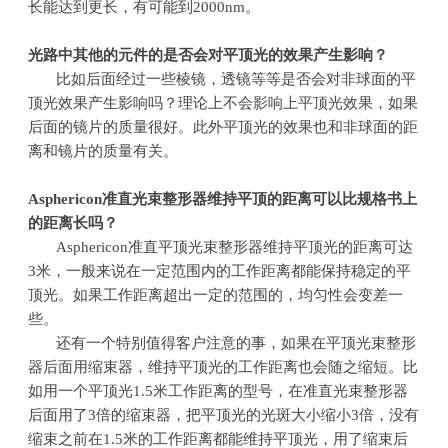
长能达到更长，有可能到
2000nm
。
光路中其他的元件的是否会对平顶光的效果产生影响？
比如后面经过一些棱镜，透镜等等是否会对非球面的平
顶光效果产生影响吗？理论上不会影响上平顶光效果，如果
后面的镜片的质量很好。此外平顶光的效果也和非球面的距
离和镜片的质量有关。
Asphericon
准直光束整形器维持平顶的距离可以比规格书上
的距离长吗？
Asphericon准直平顶光束整形器维持平顶光的距离可达
3
米，一般来说在一定范围内的工作距离都能保持稳定的平
顶光。如果工作距离超出一定的范围的，均匀性会变差一
些。
还有一个特别值得客户注意的事，如果在平顶光束整形
器后面用缩束器，维持平顶光的工作距离也会随之缩短。比
如用一个平顶光
1.5
米工作距离的型号，在准直光束整形器
后面用了
3
倍的缩束器，把平顶光的光斑大小缩小
3
倍，没有
缩束之前在
1.5
米的工作距离都能维持平顶光，用了缩束后