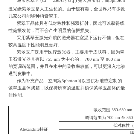
通常紫翠玉
(Cr
:BeAl
O
)
是天然宝石，而
3photon
2
4
激光级紫翠玉是人工生长的。由于铍有毒，全世界只有少数
几家公司能够种植紫翠玉。
紫翠玉晶体具有低对称性和强双折射，因此可以获得线
性偏振发射，而不会产生明显的偏振损失。
采用紫翠玉激光介质的激光器在室温下运行不佳，但在
较高温度下性能明显更好。
紫翠玉广泛用于医疗激光器，主要用于皮肤科，因为翠
玉石激光器具有以
755 nm
为中心的 、
700 nm
至
860 nm
的宽调谐范围，并且在水中的吸收率较低，可以更深入地渗
透到皮肤中。
作为补充产品，立陶宛
3photon
可以提供标准或定制的
紫翠玉晶体烤箱，以保持所需的温度并确保紫翠玉晶体的最
佳性能。
吸收范围
380-630 nm
调谐范围为
700 nm
至
860
低对称性（
Alexandrite
特征
强