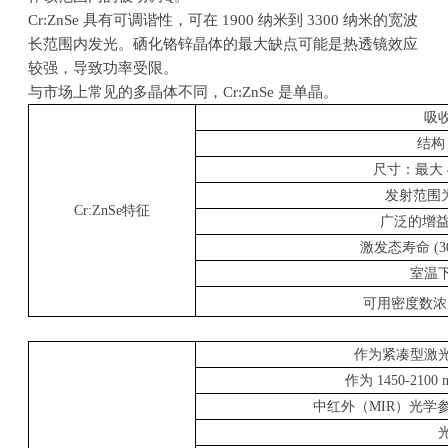
Cr:ZnSe 具有可调谐性，可在
1900
纳米到
3300
纳米的宽波
长范围内发光。硒化铬锌晶体的最大缺点可能是热透镜效应
较强，导致功率受限。
与市场上常见的多晶体不同，
Cr:ZnSe
是单晶。
吸
结构
尺寸：最大
发射范围
Cr:ZnSe
特征
广泛的增
激发态寿命
(3
室温
可用密度数浓
作为紧凑型激
作为
1450-2100
中红外（
MIR
）光学