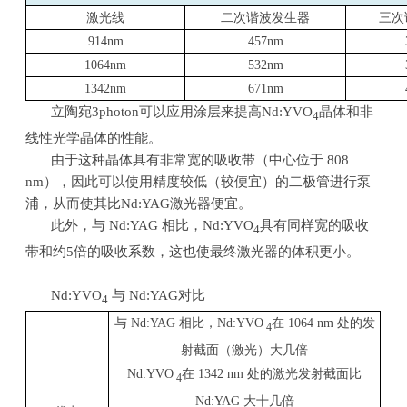
激光线
二次谐波发生器
三次
914nm
457nm
1064nm
532nm
1342nm
671nm
立陶宛
3photon
可以应用涂层来提高
Nd:YVO
晶体和非
4
线性光学晶体的性能。
由于这种晶体具有非常宽的吸收带（中心位于
808
nm
），因此可以使用精度较低（较便宜）的二极管进行泵
浦，从而使其比
Nd:YAG
激光器便宜。
此外，与
Nd:YAG
相比，
Nd:YVO
具有同样宽的吸收
4
带和约
5
倍的吸收系数，这也使最终激光器的体积更小。
Nd:YVO
与
Nd:YAG
对比
4
与
Nd:YAG
相比，
Nd:YVO
在
1064 nm
处的发
4
射截面（激光）大几倍
Nd:YVO
在
1342 nm
处的激光发射截面比
4
Nd:YAG
大十几倍