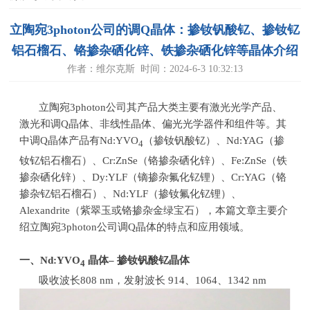
立陶宛3photon公司的调Q晶体：掺钕钒酸钇、掺钕钇
铝石榴石、铬掺杂硒化锌、铁掺杂硒化锌等晶体介绍
作者：维尔克斯 时间：2024-6-3 10:32:13
立陶宛
3photon
公司其产品大类主要有激光光学产品、
激光和调
Q
晶体、非线性晶体、偏光光学器件和组件等。其
中调
Q
晶体产品有
Nd:YVO
（掺钕钒酸钇）、
Nd:YAG
（掺
4
钕钇铝石榴石）、
Cr:ZnSe
（铬掺杂硒化锌）、
Fe:ZnSe
（铁
掺杂硒化锌）、
Dy:YLF
（镝掺杂氟化钇锂）、
Cr:YAG
（铬
掺杂钇铝石榴石）、
Nd:YLF
（掺钕氟化钇锂）、
Alexandrite
（紫翠玉或铬掺杂金绿宝石），本篇文章主要介
绍立陶宛
3photon
公司调
Q
晶体的特点和应用领域。
一、
Nd:YVO
晶体
–
掺钕钒酸钇晶体
4
吸收波长
808 nm
，发射波长
914
、
1064
、
1342 nm