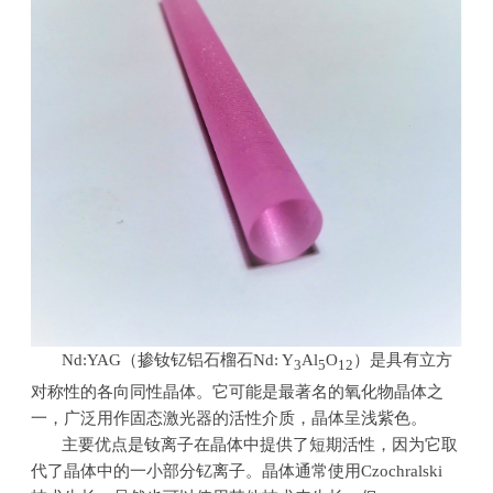
Nd:YAG（掺钕钇铝石榴石
Nd:
Y
Al
O
）是具有立方
3
5
12
对称性的各向同性晶体。它可能是最著名的氧化物晶体之
一，广泛用作固态激光器的活性介质，晶体呈浅紫色。
主要优点是钕离子在晶体中提供了短期活性，因为它取
代了晶体中的一小部分钇离子。晶体通常使用
Czochralski