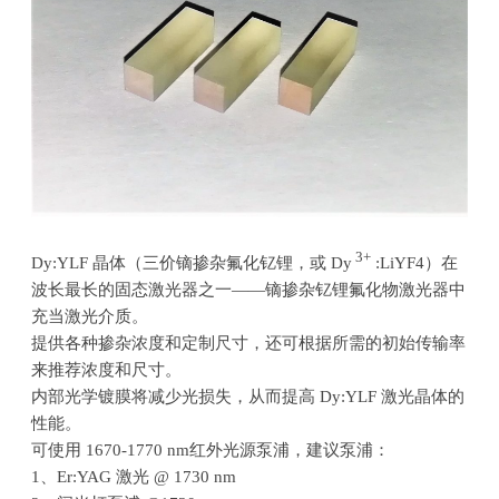
3+
Dy:YLF 晶体（三价镝掺杂氟化钇锂，或
Dy
:LiYF4
）在
波长最长的固态激光器之一
——
镝掺杂钇锂氟化物激光器中
充当激光介质。
提供各种掺杂浓度和定制尺寸，还可根据所需的初始传输率
来推荐浓度和尺寸。
内部光学镀膜将减少光损失，从而提高
Dy:YLF
激光晶体的
性能。
可使用
1670-1770 nm
红外光源泵浦，建议泵浦：
1、
Er:YAG
激光
@ 1730 nm