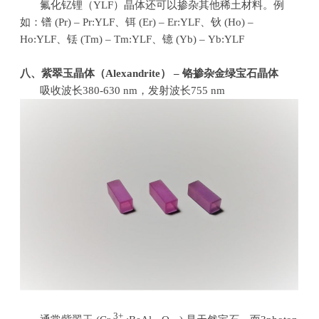
氟化钇锂（
YLF
）晶体还可以掺杂其他稀土材料。例
如：镨
(Pr) – Pr:YLF
、铒
(Er) – Er:YLF
、钬
(Ho) –
Ho:YLF
、铥
(Tm) – Tm:YLF
、镱
(Yb) – Yb:YLF
八、紫翠玉晶体（
Alexandrite
）
–
铬掺杂金绿宝石晶体
吸收波长
380-630 nm
，发射波长
755 nm
3+