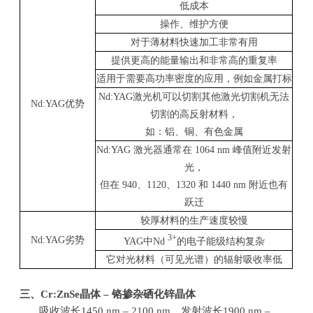
低成本
操作、维护方便
对于薄材料快速加工非常有用
提供更高的能量输出和非常高的重复率
适用于需要高功率密度的应用，例如金属打标
Nd:YAG
激光机可以切割其他激光切割机无法
Nd:YAG
优势
切割的高反射材料，
如：铝、铜、有色金属
Nd:YAG
激光器通常在
1064 nm
峰值附近发射
光，
但在
940
、
1120
、
1320
和
1440 nm
附近也有
跃迁
较厚材料的生产速度较慢
3+
Nd:YAG
劣势
YAG
中
Nd
的电子能级结构复杂
它对光材料（可见光谱）的辐射吸收率低
三、
Cr:ZnSe
晶体
–
铬掺杂硒化锌晶体
吸收波长
1450 nm – 2100 nm
，发射波长
1900 nm –