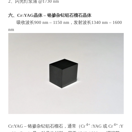
2、闪光灯泵浦
@1730 nm
六、
Cr:YAG
晶体
–
铬掺杂钇铝石榴石晶体
吸收波长
900 nm – 1150 nm
，发射波长
1340 nm – 1600
nm
4+
4+
Cr:YAG – 铬掺杂钇铝石榴石，通常（
Cr
:YAG
或
Cr
:Y