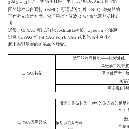
Al
O
）是一种晶体材料，用于
1340-1600 nm
调谐范
3
5
12
围的脉冲或自调制（
KML
）可调谐近红外（
NIR
）激光器的
工作激光增益介质。它还用作连续波
(CW)
激光器的活性介
质。
通常，
Cr:YAG
可以通过
Czochralski
生长。
3photon
能够通
过将
Cr:YAG
和
Nd:YAG
或
Yb:YAG
或其他晶体合并在一
起来实现紧凑的扩散晶体结合。
优异的物理性能——抗紫外线、
高光学二次谐波
Cr:YAG
特征
吸收截面大，
无需
可实现自锁
用于工作波长为
1 µm
的激光器的被动
YLF
激
Cr:YAG
应用领域
被动调
Q
激光器
光探