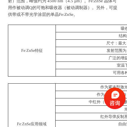
射）范围，峰值约为
4500 nm
（
4.5 μm
）。
Fe:ZnSe
晶体可
用作被动调
Q
的可饱和吸收器（被动调制器）。另外，可提
供带或不带光学涂层的单晶
Fe:ZnSe
。
吸
结构
尺寸：最大
Fe:ZnSe
特征
发射范围
广泛的增
室温
可用各
作为紧凑型激
作为
2800 – 340
中红外（
MIR
）光学
红外导弹反制
Fe:ZnSe
应用领域
自由