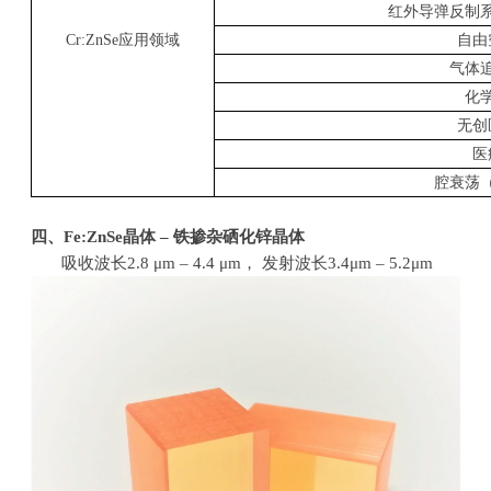
红外导弹反制
Cr:ZnSe
应用领域
自由
气体
化
无创
医
腔衰荡
四、
Fe:ZnSe
晶体
–
铁掺杂硒化锌晶体
吸收波长
2.8 μm – 4.4 μm
， 发射波长
3.4μm – 5.2μm