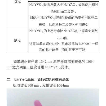
优点
Nd:YVO
吸收系数大于
Nd:YAG
，如果使用相同
4
的
808 nm
二极管，
则使用
Nd:YVO
能够以较低的功率使用这些二
4
极管，从而延长二极管的使用寿命
Nd:YVO
的上态寿命比
Nd:YAG
的上态寿命短约
4
2.5-3
倍。
缺点
这意味着在调
Q
过程中很难获得与
Nd:YAG
一样
高的脉冲能量（有时甚至不可能）
如果您正在构建
1342 nm
激光器或需要较低的
1064
nm
激光阈值，建议使用
Nd:YVO
晶体。
4
二、
Nd:YAG
晶体
–
掺钕钇铝石榴石晶体
吸收波长
808 nm
，发射波长
1064nm