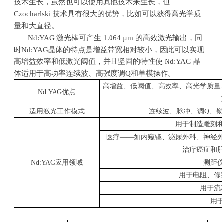
技术生长，虽然也可以使用其他技术来生长，但
Czocharlski
技术具有很大的优势，比如可以获得高光学质
量和大直径。
Nd:YAG 激光棒可产生
1.064 µm
的高效激光输出，同
时
Nd:YAG
晶体的特点是增益带宽相对较小，因此可以实现
高增益效率和低激光阈值，并且坚固的特性使
Nd:YAG
晶
体适用于高功率连续波、高强度调
Q
和单模操作。
高增益、低阈值、高效率、高光学质量
Nd:YAG
优点
适用激光工作模式
连续波、脉冲、调
Q
、
用于制造雕刻
医疗——如内窥镜、泌尿外科、神经
治疗癌症和
Nd:YAG
应用领域
测距
用于电阻、修
用于流
用