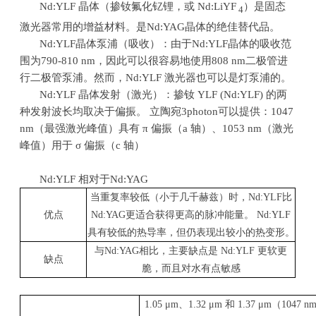
Nd:YLF 晶体（掺钕氟化钇锂，或
Nd:LiYF
）是固态
4
激光器常用的增益材料。是
Nd:YAG
晶体的绝佳替代品。
Nd:YLF晶体泵浦（吸收）：由于
Nd:YLF
晶体的吸收范
围为
790-810 nm
，因此可以很容易地使用
808 nm
二极管进
行二极管泵浦。然而，
Nd:YLF
激光器也可以是灯泵浦的。
Nd:YLF 晶体发射（激光）：掺钕
YLF (Nd:YLF)
的两
种发射波长均取决于偏振。 立陶宛
3photon
可以提供：
1047
nm
（最强激光峰值）具有
π
偏振（
a
轴）、
1053 nm
（激光
峰值）用于
σ
偏振（
c
轴）
Nd:YLF 相对于
Nd:YAG
当重复率较低（小于几千赫兹）时，
Nd:YLF
比
优点
Nd:YAG
更适合获得更高的脉冲能量。
Nd:YLF
具有较低的热导率，但仍表现出较小的热变形。
与
Nd:YAG
相比，主要缺点是
Nd:YLF
更软更
缺点
脆，而且对水有点敏感
1.05 μm
、
1.32 μm
和
1.37 μm
（
1047 n