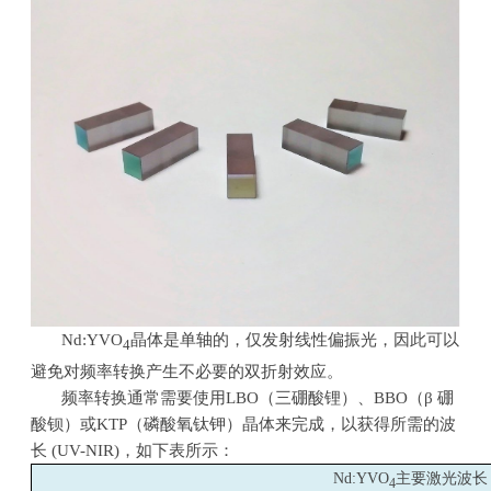
Nd:YVO
晶体是单轴的，仅发射线性偏振光，因此可以
4
避免对频率转换产生不必要的双折射效应。
频率转换通常需要使用
LBO
（三硼酸锂）、
BBO
（
β
硼
酸钡）或
KTP
（磷酸氧钛钾）晶体来完成，以获得所需的波
长
(UV-NIR)
，如下表所示：
Nd:YVO
主要激光波长
4