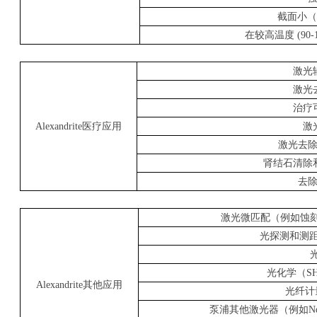
截面小（
在较高温度
(90-
激光
激光
治疗
Alexandrite
医疗应用
激
激光去
肾结石清除
去
激光微匹配（例如蚀
光探测和测
光化学（
S
Alexandrite
其他应用
光纤计
泵浦其他激光器（例如
N