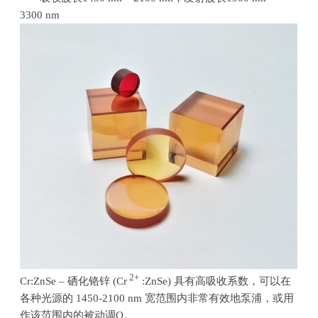
3300 nm
2+
Cr:ZnSe – 硒化铬锌
(Cr
:ZnSe)
具有高吸收系数，可以在
各种光源的
1450-2100 nm
宽范围内非常有效地泵浦，或用
作该范围内的被动调
Q
。