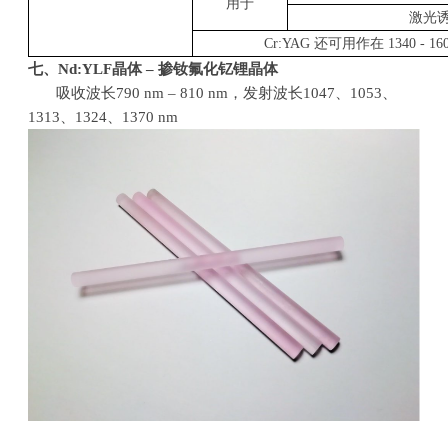
用于
激光
Cr:YAG
还可用作在
1340 - 16
七、
Nd:YLF
晶体
–
掺钕氟化钇锂晶体
吸收波长
790 nm – 810 nm
，发射波长
1047
、
1053
、
1313
、
1324
、
1370 nm