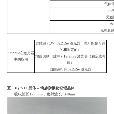
气体
化
无创
医
光腔衰
连续波
(CW) Fe:ZnSe
激光器（也可以是可调
的和固定的）
Fe:ZnSe
在激光器
增益调制（脉冲）
Fe:ZnSe
激光器（固定或可
中的应用
调）
自由运行的
Fe:ZnSe
激光器
五、
Dy:YLF
晶体
–
镝掺杂氟化钇锂晶体
吸收波长
1730nm
，发射波长
4340nm