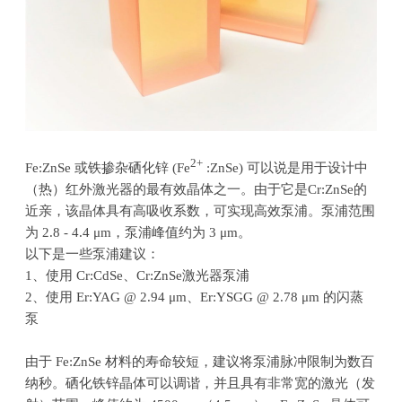
2+
Fe:ZnSe 或铁掺杂硒化锌
(Fe
:ZnSe)
可以说是用于设计中
（热）红外激光器的最有效晶体之一。由于它是
Cr:ZnSe
的
近亲，该晶体具有高吸收系数，可实现高效泵浦。泵浦范围
为
2.8 - 4.4 μm
，泵浦峰值约为
3 μm
。
以下是一些泵浦建议：
1、使用
Cr:CdSe
、
Cr:ZnSe
激光器泵浦
2、使用
Er:YAG @ 2.94 μm
、
Er:YSGG @ 2.78 μm
的闪蒸
泵
由于
Fe:ZnSe
材料的寿命较短，建议将泵浦脉冲限制为数百
纳秒。硒化铁锌晶体可以调谐，并且具有非常宽的激光（发