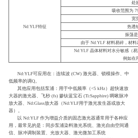
处
吸收范围为
79
宽
Nd:YLF
特征
热透
振荡是
由于
Nd:YLF
材料易碎，材料
Nd:YLF
晶体材料对水分敏感（易
例如在
Nd:YLF可应用在：连续波
(CW)
激光器、锁模操作、中
低频率的调
Q
。
其他应用包括泵浦：用于中低频率（
<5 kHz
）超快速放
大器的激光器、飞秒
(fs)
掺钛蓝宝石
(Ti:Sapphire)
啁啾脉冲
放大器、
Nd:Glass
放大器（
Nd:YLF
用于激光发生器或放大
器）。
以
Nd:YLF
作为增益介质的固态激光器通常用于各种应
用，最常见的是：同步泵浦染料激光系统、激光自由空间通
信、脉冲调制装置、光放大器、激光微加工系统