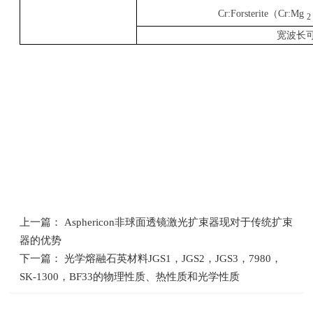
Cr:Forsterite
（
Cr:Mg
2
宽波长
上一篇： Asphericon非球面透镜激光扩束器现对于传统扩束
器的优势
下一篇： 光学熔融石英材料JGS1，JGS2，JGS3，7980，
SK-1300，BF33的物理性质、热性质和光学性质