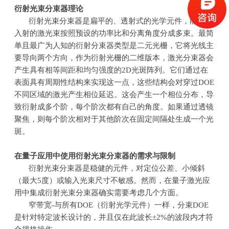
衍射光束分束器理论
衍射光束分束器是扁平的、透射式的光学元件，能够将
入射的激光束按照预设的功率比和分离角度分成多束。最简
单且最广为人知的衍射分束器类型是二元光栅，它将光线主
要导向两个方向，作为衍射光栅的二维版本，激光分束器会
产生具有相等间距和均匀强度的
2D
光斑阵列。它们通过在
表面具有周期性结构来实现这一点，这些结构会对穿过
DOE
不同区域的激光产生相位延迟。这会产生一个相位分布，导
致衍射成多个阶，每个阶次都有自己的角度。如果通过透镜
聚焦，则每个阶次相对于其他阶次在固定间隔处生成一个光
斑。
在量子应用中使用衍射光束分束器的需求与限制
衍射光束分束器是稳健的元件，对定位公差、小倾斜
（最大
5
度）或输入光束尺寸不敏感。然而，在量子激光应
用中集成衍射光束分束器确实需要考虑几个方面。
窄带宽
-
与所有
DOE
（衍射光学元件）一样，分束
DOE
是针对特定波长设计的，并且仅在此波长
±2%
的波段内才符