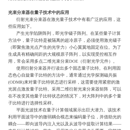
光束分束器在量子技术中的应用
衍射光束分束器在激光量子技术中有着广泛的应用，这
些应用如下。
产生光学陷阱阵列，即光学镊子阵列。在某些量子计算
方法中，量子比特是被隔离的超冷原子，必须使用激光镊子
（即聚焦激光点产生的光学力）小心翼翼地固定在位。为了
生成具有精确间距的大规模原子阵列，以实现受控相互作
用，常会采用多点二维光束分束DOE（衍射光学元件）。
使用衍射分束器并行读出多个固态量子比特。在利用固
态色心自旋量子比特的方法中，通常通过光学探测磁共振
(ODMR)来对量子比特状态进行采样，这需要使用紧密的激
光斑点激发量子比特。采用二维衍射光束分束器矩阵，可以
在不改变其他量子比特状态的情况下，对大阵列中的多个量
子比特进行选择性采样。
平面光波技术在量子计算领域展示出巨大潜力。该技术
利用平面波导中的微弱耦合模态来编码量子位，并借助光的
耦合——即向波导内注入光以及从波导中提取计算结果——