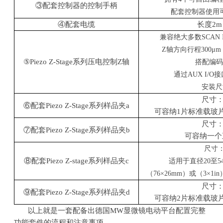
③配套控制器的控制手柄
配套控制器使用
④配套电缆
长度
2m
兼容绝大多数
SCAN 
Z
轴方向行程
300
μ
m
⑤
Piezo Z-Stage
系列压电控制
Z
轴
搭配编
通过
AUX I/O
接
安装尺
尺寸
⑥配套
Piezo Z-Stage
系列样品夹
a
可容纳
1
片标准载玻
尺寸
⑦配套
Piezo Z-Stage
系列样品夹
b
可容纳一个
尺寸
⑧配套
Piezo Z-stage
系列样品夹
c
适用于直径
20
至
5
（
76
×
26mm
）或（
3
×
1in
尺寸
⑨配套
Piezo Z-Stage
系列样品夹
d
可容纳
2
片标准载玻
以上就是一套配备出德国
MW
显微镜电动平台配置完整
功能套件的流程和注意事项。