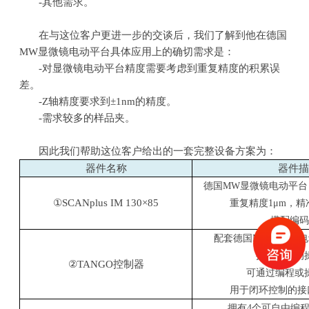
-其他需求。
在与这位客户更进一步的交谈后，我们了解到他在德国
MW
显微镜电动平台具体应用上的确切需求是：
-对显微镜电动平台精度需要考虑到重复精度的积累误
差。
-Z轴精度要求到±
1nm
的精度。
-需求较多的样品夹。
因此我们帮助这位客户给出的一套完整设备方案为：
器件名称
器件
德国
MW
显微镜电动平台
①
SCANplus IM 130
×
85
重复精度
1
μ
m
，精
搭配编
配套德国
MW
显微镜电
拥有直观的
②
TANGO
控制器
可通过编程或
用于闭环控制的接
拥有
4
个可自由编