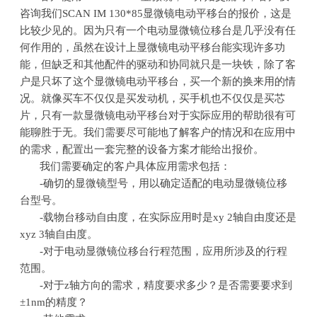
咨询我们
SCAN IM 130*85
显微镜电动平移台的报价，这是
比较少见的。因为只有一个电动显微镜位移台是几乎没有任
何作用的，虽然在设计上显微镜电动平移台能实现许多功
能，但缺乏和其他配件的驱动和协同就只是一块铁，除了客
户是只坏了这个显微镜电动平移台，买一个新的换来用的情
况。就像买车不仅仅是买发动机，买手机也不仅仅是买芯
片，只有一款显微镜电动平移台对于实际应用的帮助很有可
能聊胜于无。我们需要尽可能地了解客户的情况和在应用中
的需求，配置出一套完整的设备方案才能给出报价。
我们需要确定的客户具体应用需求包括：
-确切的显微镜型号，用以确定适配的电动显微镜位移
台型号。
-载物台移动自由度，在实际应用时是
xy 2
轴自由度还是
xyz 3
轴自由度。
-对于电动显微镜位移台行程范围，应用所涉及的行程
范围。
-对于
z
轴方向的需求，精度要求多少？是否需要要求到
±
1nm
的精度？