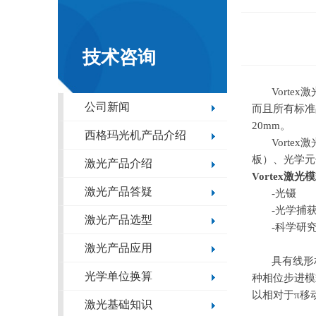
技术咨询
Vorte
公司新闻
而且
所有标准
20mm。
西格玛光机产品介绍
Vort
板）、光学元件
激光产品介绍
Vortex
激光模
激光产品答疑
-光镊
-光学捕
激光产品选型
-科学研
激光产品应用
具有线形
光学单位换算
种相位步进模
以相对于
π
移
激光基础知识