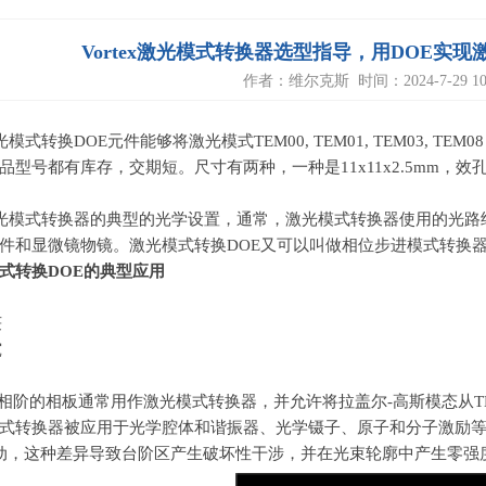
Vortex激光模式转换器选型指导，用DOE实
作者：维尔克斯 时间：2024-7-29 10:
x激光模式转换DOE元件能够将
激光模式TEM00, TEM01, TEM03, TEM
品型号都有库存，交期短。尺寸有两种，一种是
11x11x2.5mm，
ex激光模式转换器的典型的光学设置，通常，激光模式转换器使用的光
和显微镜物镜。激光模式转换DOE又可以叫做相位步进模式转换器和mode
式转换DOE的典型应用
获
究
相阶的相板通常用作激光模式转换器，并允许将拉盖尔
-
高斯模态从
T
式转换器被应用于光学腔体和谐振器、光学镊子、原子和分子激励
动，这种差异导致台阶区产生破坏性干涉，并在光束轮廓中产生零强