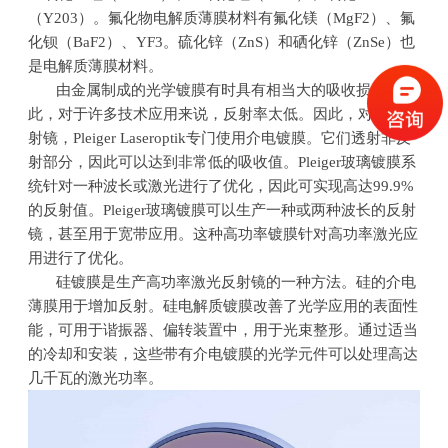
（
Y203
）。氟化物电解质薄膜材料有氟化镁（
MgF2
）、氟
化钡（
BaF2
）、
YF3
。硫化锌（
ZnS
）和硒化锌（
ZnSe
）也
是电解质薄膜材料。
由金属制成的光学镀膜有时具有相当大的吸收损失。因
此，对于许多技术应用来说，反射率太低。因此，对于高反
射镜，Pleiger Laseroptik专门使用介电镀膜。它们透射非反
射部分，因此可以达到非常低的吸收值。
Pleiger
玻璃镀膜系
统针对一种波长或激光进行了优化，因此可实现高达
99.9%
的反射值。
Pleiger
玻璃镀膜可以生产一种或两种波长的反射
镜，甚至用于宽带应用。这种高功率镀膜针对高功率激光应
用进行了优化。
硅镀膜是生产高功率激光反射镜的一种方法。硅的介电
薄膜用于增加反射。硅电解质镀膜改善了光学应用的表面性
能，可用于谐振器、偏转装置中，用于光束整形。通过适当
的冷却和安装，这些带有介电镀膜的光学元件可以处理高达
几千瓦的激光功率。