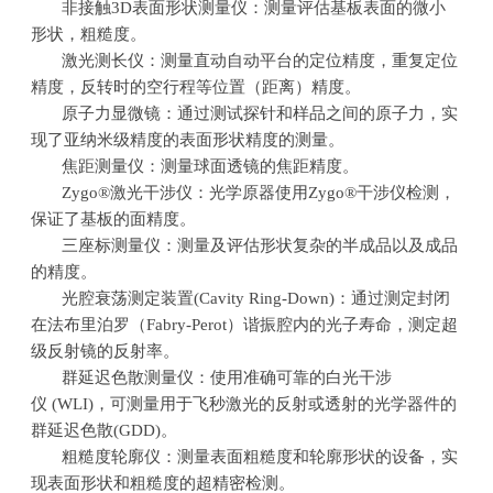
非接触
3D
表面形状测量仪：测量评估基板表面的微小
形状，粗糙度。
激光测长仪：测量直动自动平台的定位精度，重复定位
精度，反转时的空行程等位置（距离）精度。
原子力显微镜：通过测试探针和样品之间的原子力，实
现了亚纳米级精度的表面形状精度的测量。
焦距测量仪：测量球面透镜的焦距精度。
Zygo®激光干涉仪：光学原器使用
Zygo®
干涉仪检测，
保证了基板的面精度。
三座标测量仪：测量及评估形状复杂的半成品以及成品
的精度。
光腔衰荡测定装置
(Cavity Ring-Down)
：通过测定封闭
在法布里泊罗（
Fabry-Perot
）谐振腔内的光子寿命，测定超
级反射镜的反射率。
群延迟色散测量仪：使用准确可靠的白光干涉
仪
(WLI)
，可测量用于飞秒激光的反射或透射的光学器件的
群延迟色散
(GDD)
。
粗糙度轮廓仪：测量表面粗糙度和轮廓形状的设备，实
现表面形状和粗糙度的超精密检测。