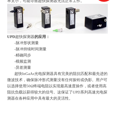
率太小，可能导致超快探测器无法正常工作。
UPD
超快探测器
的应用：
-脉冲形状测量
-脉冲持续时间测量
-精确同步
-模频监测
-异差测量
超快
InGaAs
光电探测器具有完美的阻抗匹配和最先进的
微波技术，确保脉冲形式测量没有任何振铃或伪影。用户可
以选择使用
50
Ω终端电阻以实现最高速度操作，或者使用高
阻抗负载以获得较大的信号。这保证了
UPD
系列高速光电探
测器在各种应用中具有最大的灵活性。