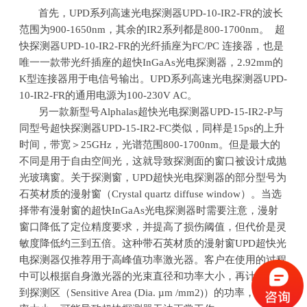
首先，
UPD
系列高速光电探测器
UPD-10-IR2-FR
的波长
范围为
900-1650nm
，其余的
IR2
系列都是
800-1700nm
。
超
快探测器
UPD-10-IR2-FR
的光纤插座为
FC/PC
连接器，也是
唯一一款带光纤插座的超快
InGaAs
光电探测器，
2.92mm
的
K
型连接器用于电信号输出。
UPD
系列高速光电探测器
UPD-
10-IR2-FR
的通用电源为
100-230V AC
。
另一款新型号
Alphalas
超快光电探测器
UPD-15-IR2-P
与
同型号超快探测器
UPD-15-IR2-FC
类似，同样是
15ps
的上升
时间，带宽＞
25GHz
，光谱范围
800-1700nm
。但是最大的
不同是用于自由空间光，这就导致探测面的窗口被设计成抛
光玻璃窗。关于探测窗，
UPD
超快光电探测器的部分型号为
石英材质的漫射窗（
Crystal quartz diffuse window
）。当选
择带有漫射窗的超快
InGaAs
光电探测器时需要注意，漫射
窗口降低了定位精度要求，并提高了损伤阈值，但代价是灵
敏度降低约三到五倍。这种带石英材质的漫射窗
UPD
超快光
电探测器仅推荐用于高峰值功率激光器。客户在使用的过程
中可以根据自身激光器的光束直径和功率大小，再计算能落
到探测区（
Sensitive Area (Dia. µm /mm2)
）的功率，如果功