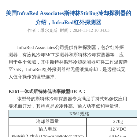
美国InfraRed Associates斯特林Stirling冷却探测器的
介绍，InfraRed红外探测器
作者：维尔克斯 时间：2024-11-12 10:34:03
InfraRed Associates公司提供各种探测器，包含
红外探
测器，有液氮冷却
MCT
探测器和斯特林冷却探测器等，应
用于各个领域，其中
斯特林循环冷却探测器可将工作温度降
至75K。
InfraRed
红外探测器都无需液氮冷却，
是远程或无
人值守操作的理想选择。
K561
一体式斯特林低功率微型IDCA：
该型号的斯特林冷却探测器专为满足手持式热像仪应用
要求而开发，其特点是紧凑性高、输入功率低和重量轻。
K561规格
冷却器重量
270g
输入电压
12 VDC
稳态输入功率(170mW@80K@23°C)
4.5W typ.