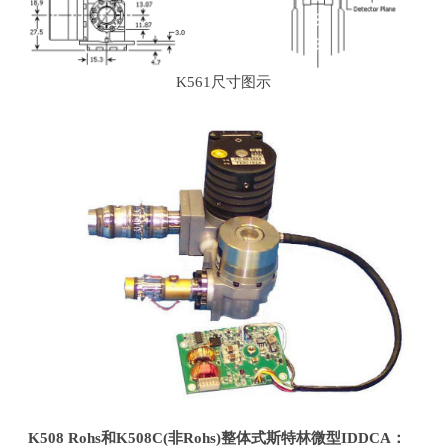
K561尺寸图示
K508 Rohs
和
K508C(
非
Rohs)
整体式斯特林微型
IDDCA
：