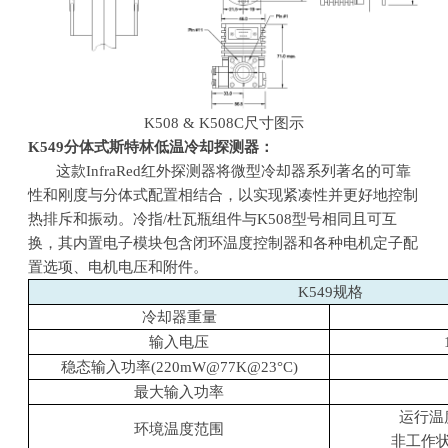
K508 & K508C尺寸图示
K549
分体式斯特林低温冷却探测器：
这款
InfraRed
红外探测器将微型冷却器系列著名的可靠
性和刚度与分体式配置相结合，以实现紧凑性并更好地控制
热排斥和振动。冷指
/
杜瓦瓶组件与
K508
型号相同且可互
换，其内置电子模块包含闭环温度控制器和各种电机定子配
置选项、电机电压和附件。
K549规格
冷却器重量
输入电压
稳态输入功率
(220mW@77K@23
°
C)
最大输入功率
运行温
环境温度范围
非工作