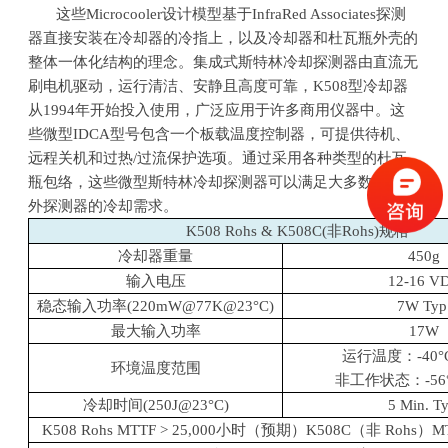
这些
Microcooler
设计模型基于
InfraRed Associates
探测
器直接安装在冷却器的冷指上，以及冷却器和杜瓦瓶外壳的
整体一体化结构的理念。集成式斯特林冷却探测器由直流无
刷电机驱动，运行清洁、安静且高度可靠，
K508
型冷却器
从
1994
年开始投入使用，广泛应用于许多商用仪器中。这
些微型
IDCA
型号包含一个板载温度控制器，可提供待机、
远程关机和过热
/
过流保护选项。通过采用各种类型的杜瓦
瓶包络，这些微型斯特林冷却探测器可以满足大多数先进红
外探测器的冷却需求。
K508 Rohs & K508C(非
Rohs)
规格
冷却器重量
450g
输入电压
12-16 V
稳态输入功率
(220mW@77K@23
°
C)
7W Typ
最大输入功率
17W
运行温度：
-40
°
环境温度范围
非工作状态：
-56
冷却时间
(250J@23
°
C)
5 Min. Ty
K508 Rohs MTTF > 25,000小时（预期）
K508C
（非
Rohs
）
M