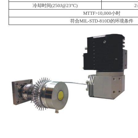
冷却时间
(250J@23
°
C)
2
MTTF>10,000小时
符合
MIL-STD-810D
的环境条件