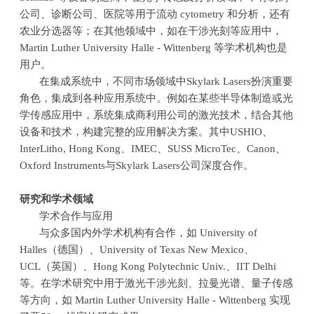
公司、诊断公司、医院等用于流动
cytometry
和分析，还有
农业分选器等；在其他领域中，如在干涉光刻等应用中，
Martin Luther University Halle - Wittenberg
等学术机构也是
用户。
在集成系统中，不同市场领域中
Skylark Lasers
扮演重要
角色，集成到各种应用系统中。例如在某些半导体制造或光
学传感应用中，系统集成商利用公司的激光技术，结合其他
设备和技术，构建完整的应用解决方案。其中
USHIO
、
InterLitho, Hong Kong
、
IMEC
、
SUSS MicroTec
、
Canon
、
Oxford Instruments
与
Skylark Lasers
公司深度合作。
研究和学术领域
学术合作与应用
与众多国内外学术机构有合作，如
University of
Halles
（德国）、
University of Texas New Mexico
、
UCL
（英国）、
Hong Kong Polytechnic Univ.
、
IIT Delhi
等。在学术研究中用于激光干涉光刻、拉曼光谱、量子传感
等方向，如
Martin Luther University Halle - Wittenberg
实现