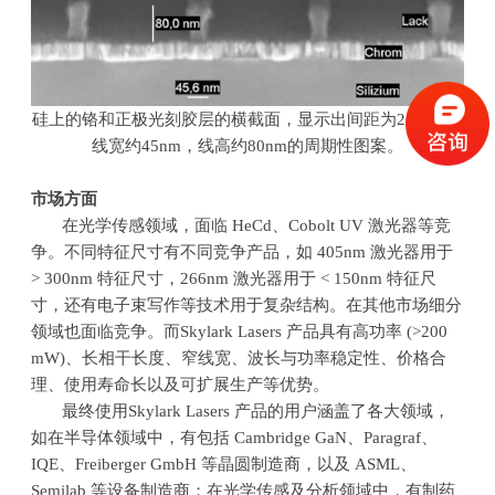
硅上的铬和正极光刻胶层的横截面，显示出间距为
260nm
，
线宽约
45nm
，线高约
80nm
的周期性图案。
市场方面
在光学传感领域，面临
HeCd
、
Cobolt UV
激光器等竞
争。不同特征尺寸有不同竞争产品，如
405nm
激光器用于
> 300nm
特征尺寸，
266nm
激光器用于
< 150nm
特征尺
寸，还有电子束写作等技术用于复杂结构。在其他市场细分
领域也面临竞争。而
Skylark Lasers
产品具有高功率
(>200
mW)
、长相干长度、窄线宽、波长与功率稳定性、价格合
理、使用寿命长以及可扩展生产等优势。
最终使用
Skylark Lasers
产品的用户涵盖了各大领域，
如在半导体领域中，有包括
Cambridge GaN
、
Paragraf
、
IQE
、
Freiberger GmbH
等晶圆制造商，以及
ASML
、
Semilab
等设备制造商；在光学传感及分析领域中，有制药