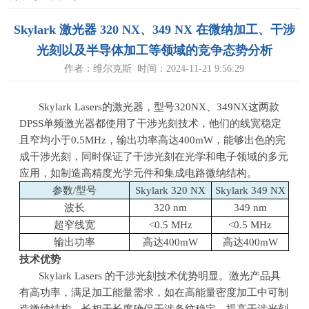
Skylark 激光器 320 NX、349 NX 在微纳加工、干涉
光刻以及半导体加工等领域的竞争态势分析
作者：维尔克斯 时间：2024-11-21 9:56:29
Skylark Lasers的激光器，型号
320NX
、
349NX这两款
DPSS
单频激光器都使用了
干涉光刻技术，他们的线宽稳定
且窄
均小于
0.5MHz，输出功率高达400mW，能够出色的完
成干涉光刻，同时保证了
干涉光刻在光学和电子领域的多元
应用，如制造高精度光学元件和集成电路微纳结构。
参数/型号
Skylark 320 NX
Skylark 349 NX
波长
320 nm
349 nm
超窄线宽
<0.5 MHz
<0.5 MHz
输出功率
高达
400
mW
高达
400
mW
技术优势
Skylark Lasers 的干涉光刻技术优势明显。激光产品具
有高功率，满足加工能量需求，如在高能量密度加工中可制