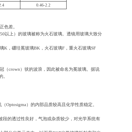
2.4
0.46-2.2
正色差。
50以上）的玻璃被称为火石玻璃。透镜用玻璃大致分
K，硼珪冕玻璃BK，火石玻璃F，重火石玻璃SF
（crown）状的波浪，因此被命名为冕玻璃。据说
的。
机（
Optosigma
）的内部品质较高且化学性质稳定。
波段的透过性良好，气泡或杂质较少，对光学系统有