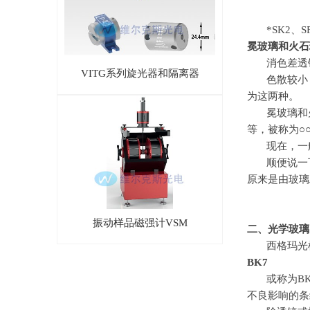
*SK2、S
冕玻璃和火石
消色差透
VITG系列旋光器和隔离器
色散较小
为这两种。
冕玻璃和
等，被称为○
现在，一
顺便说一
原来是由玻璃
振动样品磁强计VSM
二、光学玻璃
西格玛光
BK7
或称为
BK
不良影响的条