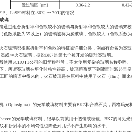
透过谱区 [µm]
0.36-2.2
0.42-
F15、LaSF9材料在-30℃ 〜 70℃的情况
玻璃
镜通过组合折射率和色散较小的玻璃与折射率和色散较大的玻璃来校
（色散系数为55以上）的玻璃被称为冕玻璃，色散较大（色散系数为
火石玻璃都根据折射率和色散的特征被详细分类，例如有命名为冕玻璃
○冕或××火石玻璃，据说BK7是第七个被开发的硼珪冕玻璃。
般使用SCHOTT公司的旧简称型号，不太使用复杂的玻璃名称称呼。
下，所谓冕玻璃在熔化时粘性很高，玻璃熔浆落下到液面时溅起呈皇冠
工匠的暗语中得来的，火石玻璃是在原料中使用了火石（flint）而来
机（
Optosigma
）的光学玻璃材料主要有
BK7
和合成石英，西格玛光
seven
的光学玻璃材料，很早以前就用于透镜或棱镜。
BK7
的可见光
纹和折射率的不均匀性也降低到几乎不产生影响的水平。