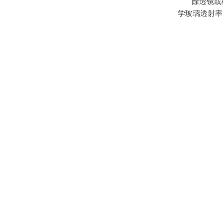
除透镜或
学玻璃透射率