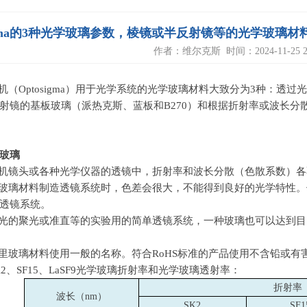
sigma的3种光学玻璃参数，棱镜或半反射镜等的光学玻
作者：维尔克斯 时间：2024-11-25 2:
机（
Optosigma
）用于光学系统的光学玻璃材料大致分为
3
种：透过光
射镜的基板玻璃（派热克斯、蓝板和
B270
）和根据折射率或波长分
玻璃
机镜头或各种光学仪器的透镜中，折射率和波长分散（色散系数）各
玻璃材料制造透镜系统时，色差会很大，不能得到良好的光学特性。
透镜系统。
光的聚光或准直等的实验用的简单透镜系统，一种玻璃也可以达到目
里玻璃材料使用一般的名称。符合RoHS标准的产品使用不含铅或有
2、SF15、LaSF9光学玻璃折射率和光学玻璃透射率：
折射率
波长（nm）
SK2
SF1