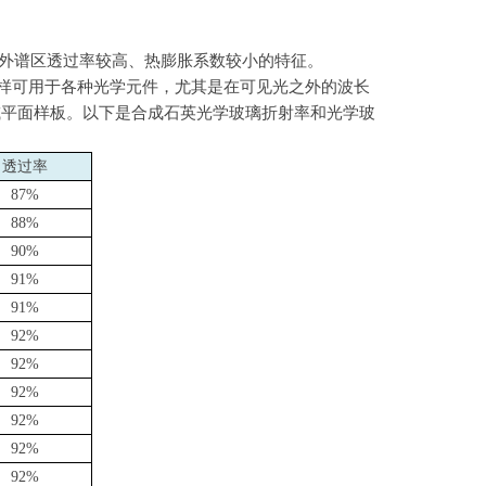
外谱区透过率较高、热膨胀系数较小的特征。
样可用于各种光学元件，尤其是在可见光之外的波长
或平面样板。以下是合成石英光学玻璃折射率和光学玻
透过率
87%
88%
90%
91%
91%
92%
92%
92%
92%
92%
92%