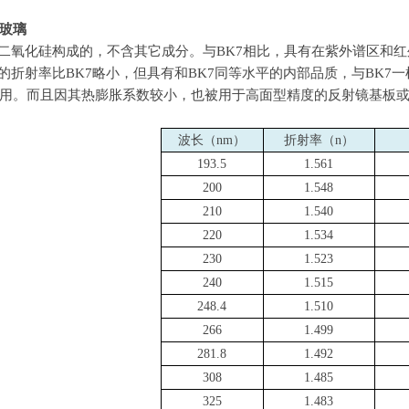
玻璃
二氧化硅构成的，不含其它成分。与
BK7
相比，具有在紫外谱区和红
的折射率比
BK7
略小，但具有和
BK7
同等水平的内部品质，与
BK7
一
用。而且因其热膨胀系数较小，也被用于高面型精度的反射镜基板
波长（
nm
）
折射率（
n
）
193.5
1.561
200
1.548
210
1.540
220
1.534
230
1.523
240
1.515
248.4
1.510
266
1.499
281.8
1.492
308
1.485
325
1.483