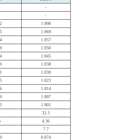
-
-
2
1.898
5
1.869
4
1.857
9
1.850
4
1.845
9
1.838
1
1.830
5
1.823
6
1.814
9
1.807
3
1.801
1
32.3
6
4.36
7.7
9
0.874