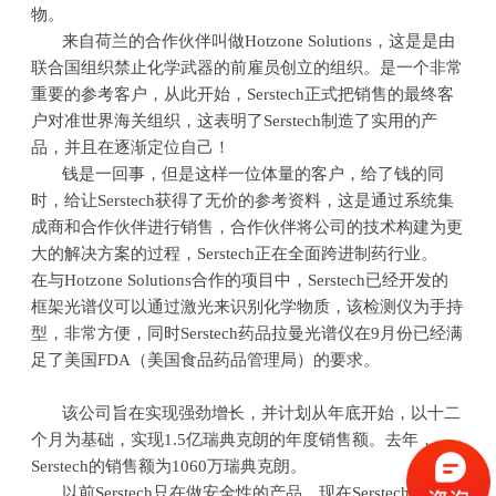
物。
来自荷兰的合作伙伴叫做Hotzone Solutions，这是是由
联合国组织禁止化学武器的前雇员创立的组织。是一个非常
重要的参考客户，从此开始，Serstech正式把销售的最终客
户对准世界海关组织，这表明了Serstech制造了实用的产
品，并且在逐渐定位自己！
钱是一回事，但是这样一位体量的客户，给了钱的同
时，给让Serstech获得了无价的参考资料，这是通过系统集
成商和合作伙伴进行销售，合作伙伴将公司的技术构建为更
大的解决方案的过程，Serstech正在全面跨进制药行业。
在与Hotzone Solutions合作的项目中，Serstech已经开发的
框架光谱仪可以通过激光来识别化学物质，该检测仪为手持
型，非常方便，同时Serstech药品拉曼光谱仪在9月份已经满
足了美国FDA（美国食品药品管理局）的要求。
该公司旨在实现强劲增长，并计划从年底开始，以十二
个月为基础，实现1.5亿瑞典克朗的年度销售额。去年，
Serstech的销售额为1060万瑞典克朗。
以前Serstech只在做安全性的产品，现在Serstech有自信