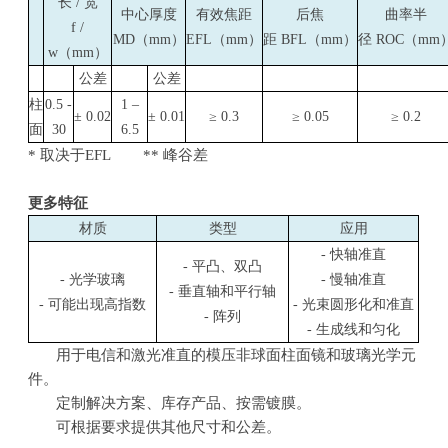
长 / 宽
中心厚度
有效焦距
后焦
曲率半
f /
MD（mm）
EFL（mm）
距 BFL（mm）
径 ROC（mm
w
（mm）
公差
公差
柱
0.5 -
1 –
± 0.02
± 0.01
≥ 0.3
≥ 0.05
≥ 0.2
面
30
6.5
* 取决于EFL ** 峰谷差
更多特征
材质
类型
应用
-
快轴准直
-
平凸、双凸
-
光学玻璃
-
慢轴准直
-
垂直轴和平行轴
-
可能出现高指数
-
光束圆形化和准直
-
阵列
-
生成线和匀化
用于电信和激光准直的模压非球面柱面镜和玻璃光学元
件。
定制解决方案、库存产品、按需镀膜。
可根据要求提供其他尺寸和公差。