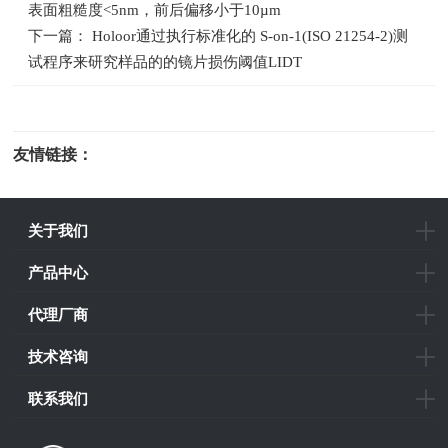
表面粗糙度<5nm，前后偏移小于10µm
下一篇： Holoor通过执行标准化的 S-on-1(ISO 21254-2)测
试程序来研究样品的的镜片损伤阈值LIDT
友情链接：
光电科研仪器
关于我们
产品中心
代理厂商
技术咨询
联系我们