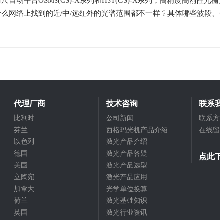
尺自动平台OSMS(CS)-X系列和HST(GS)-X系列，高精度高刚性光栅尺平
什么网络上找到的近/中/远红外的光谱范围都不一样？具体哪些波段
代理厂商
技术咨询
联系
比利时
公司新闻
联系方
芬兰
西格玛光机产品介绍
在线留
以色列
激光产品介绍
德国
激光产品答疑
点此
美国
激光产品选型
立陶宛
激光产品应用
加拿大
光学单位换算
荷兰
激光基础知识
英国
激光行业资讯