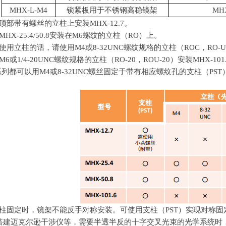
MHX-L-M4
锁紧板用于不锈钢高稳镜架
MHX
能在顶部带有螺丝的立柱上安装
MHX-12.7
。
MHX-25.4/50.8
安装在
M6
螺纹的立柱（
RO
）上。
希望使用立柱的话，请使用
M4
或
8-32UNC
螺纹规格的立柱（
ROC
，
RO-
M6
或
1/4-20UNC
螺纹规格的立柱（
RO-20
，
ROU-20
）安装
MHX-101
X系列都可以用
M4
或
8-32UNC
螺丝固定于带有相应螺纹孔的支柱（
PST
用立柱固定时，镜架不能反手对称安装。可使用支柱（
PST
）实现对称固
用于搭建迈克尔逊干涉仪等，需要半透半反的十字交叉光束的光学系统