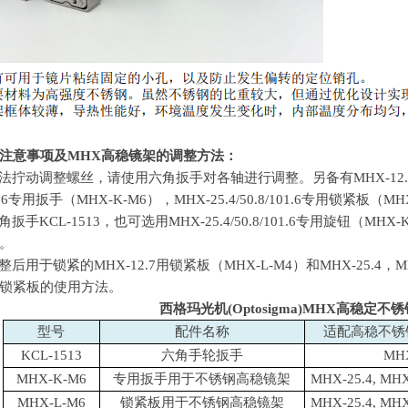
注意事项及
MHX
高稳镜架的调整方法：
手无法拧动调整螺丝，请使用六角扳手对各轴进行调整。另备有
MHX-12.
.6
专用扳手（
MHX-K-M6
），
MHX-25.4/50.8/101.6
专用锁紧板（
MH
六角扳手KCL-1513，也可选用
MHX-25.4/50.8/101.6
专用旋钮（
MHX-
。
有调整后用于锁紧的
MHX-12.7
用锁紧板（
MHX-L-M4
）和MHX-25.4，
M
锁紧板的使用方法。
西格玛光机
(Optosigma)MHX
高稳定不锈
型号
配件名称
适配高稳不锈
KCL-1513
六角手轮扳手
MHX
MHX-K-M6
专用扳手用于不锈钢高稳镜架
MHX-25.4, MHX
MHX-L-M6
锁紧板用于不锈钢高稳镜架
MHX-25.4, MHX