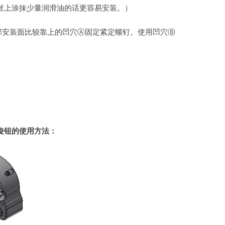
螺丝上涂抹少量润滑油的话更容易安装。）
部安装面比较靠上的凹穴Ⓐ固定紧定螺钉。使用凹穴Ⓑ
旋钮的使用方法：