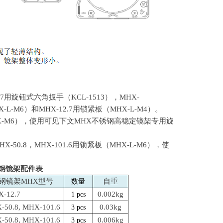
7
用旋钮式六角扳手（
KCL-1513
），
MHX-
X-L-M6
）和
MHX-12.7
用锁紧板（
MHX-L-M4
）。
K-M6
），使用可见下文
MHX
不锈钢高稳定镜架专用旋
HX-50.8
，
MHX-101.6
用锁紧板（
MHX-L-M6
），使
钢镜架配件表
钢镜架
MHX
型号
自重
数量
-12.7
0.002kg
1 pcs
-50.8, MHX-101.6
0.03kg
3 pcs
-50.8, MHX-101.6
0.006kg
3 pcs