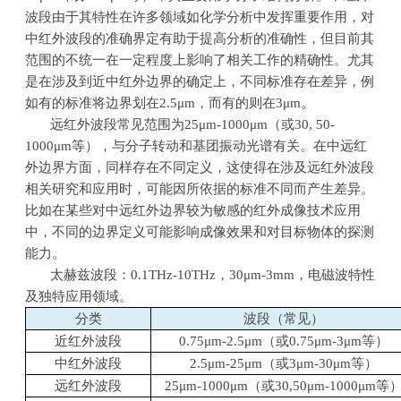
波段由于其特性在许多领域如化学分析中发挥重要作用，对
中红外波段的准确界定有助于提高分析的准确性，但目前其
范围的不统一在一定程度上影响了相关工作的精确性。尤其
是在涉及到近中红外边界的确定上，不同标准存在差异，例
如有的标准将边界划在
2.5
μ
m
，而有的则在
3
μ
m
。
远红外波段常见范围为
25
μ
m-1000
μ
m
（或
30, 50-
1000
μ
m
等），与分子转动和基团振动光谱有关。在中远红
外边界方面，同样存在不同定义，这使得在涉及远红外波段
相关研究和应用时，可能因所依据的标准不同而产生差异。
比如在某些对中远红外边界较为敏感的红外成像技术应用
中，不同的边界定义可能影响成像效果和对目标物体的探测
能力。
太赫兹波段：
0.1THz-10THz
，
30
μ
m-3mm
，电磁波特性
及独特应用领域。
分类
波段（常见）
近红外波段
0.75μ
m-2.5
μ
m
（或
0.75
μ
m-3
μ
m
等）
中红外波段
2.5μ
m-25
μ
m
（或
3
μ
m-30
μ
m
等）
远红外波段
25μ
m-1000
μ
m
（或
30,50
μ
m-1000
μ
m
等