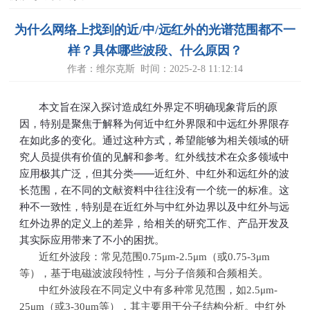
为什么网络上找到的近/中/远红外的光谱范围都不一
样？具体哪些波段、什么原因？
作者：维尔克斯 时间：2025-2-8 11:12:14
本文旨在深入探讨造成红外界定不明确现象背后的原
因，特别是聚焦于解释为何近中红外界限和中远红外界限存
在如此多的变化。通过这种方式，希望能够为相关领域的研
究人员提供有价值的见解和参考。
红外线技术在众多领域中
应用极其广泛，但其分类——近红外、中红外和远红外的波
长范围，在不同的文献资料中往往没有一个统一的标准。这
种不一致性，特别是在近红外与中红外边界以及中红外与远
红外边界的定义上的差异，给相关的研究工作、产品开发及
其实际应用带来了不小的困扰。
近红外波段：常见范围
0.75
μ
m-2.5
μ
m
（或
0.75-3
μ
m
等），基于电磁波波段特性，与分子倍频和合频相关。
中红外波段在不同定义中有多种常见范围，如
2.5
μ
m-
25
μ
m
（或
3-30
μ
m
等），其主要用于分子结构分析。中红外