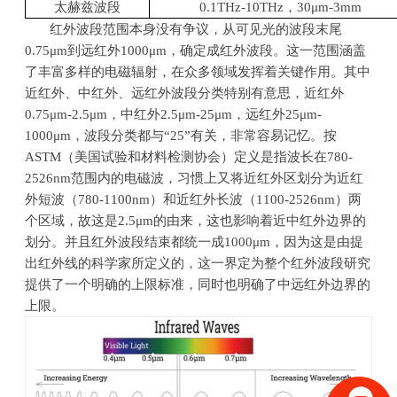
太赫兹波段
0.1THz-10THz，
30
μ
m-3mm
红外波段范围本身没有争议，从可见光的波段末尾
0.75
μ
m
到远红外
1000
μ
m
，确定成红外波段。这一范围涵盖
了丰富多样的电磁辐射，在众多领域发挥着关键作用。其中
近红外、中红外、远红外波段分类特别有意思，近红外
0.75
μ
m-2.5
μ
m
，中红外
2.5
μ
m-25
μ
m
，远红外
25
μ
m-
1000
μ
m
，波段分类都与“
25
”有关，非常容易记忆。按
ASTM
（美国试验和材料检测协会）定义是指波长在
780-
2526nm
范围内的电磁波，习惯上又将近红外区划分为近红
外短波（
780-1100nm
）和近红外长波（
1100-2526nm
）两
个区域，故这是
2.5
μ
m
的由来，这也影响着近中红外边界的
划分。并且红外波段结束都统一成
1000
μ
m
，因为这是由提
出红外线的科学家所定义的，这一界定为整个红外波段研究
提供了一个明确的上限标准，同时也明确了中远红外边界的
上限。