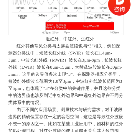
近红外、中红外、远红外
红外其他常见分类与太赫兹波段也与“
3
”相关，例如探
测器分类法中，短波长红外线（
SWIR
）波长在
1.4
μ
m-
3
μ
m
，中波长红外线（
MWIR
）波长在
3
μ
m-8
μ
m
，长波长红
外线（
LWIR
）波长在
8
μ
m-15
μ
m
，太赫兹波段波长在
30
μ
m-
3mm
，这里的边界值多次出现“
3
”。在探测器相应分类里，
短波红外线波长范围为
1.0
至
3µm
，中波红外线波长范围为
3
至
5µm
，也体现了“
3
”在分类中的关键作用，并且这些分类
中的边界值也涉及到近中红外边界和中远红外边界在不同分
类体系中的情况。
由于不同的应用场景、测量技术与研究需求，对于波段
边界的精确位置存在一定的容忍空间，这也是导致红外波段
不统一的原因之一。比如在某些工业应用中，如材料的红外
加热处理过程，对红外波段的使用可能更关注其大致范围，