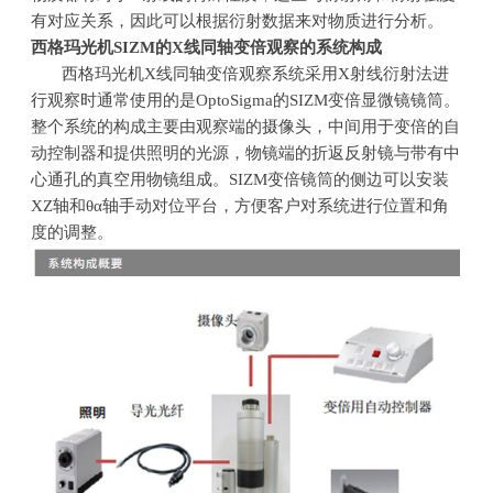
有对应关系，因此可以根据衍射数据来对物质进行分析。‌
西格玛光机
SIZM
的
X
线同轴变倍观察的系统构成
西格玛光机
X
线同轴变倍观察系统采用
X
射线衍射法进
行观察时通常使用的是OptoSigma的
SIZM
变倍显微镜镜筒。
整个系统的构成主要由观察端的摄像头，中间用于变倍的自
动控制器和提供照明的光源，物镜端的折返反射镜与带有中
心通孔的真空用物镜组成。
SIZM
变倍镜筒的侧边可以安装
XZ
轴和θα轴手动对位平台，方便客户对系统进行位置和角
度的调整。