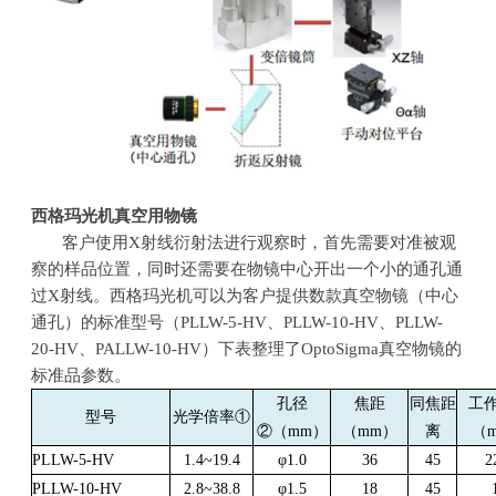
西格玛光机真空用物镜
客户使用
X
射线衍射法进行观察时，首先需要对准被观
察的样品位置，同时还需要在物镜中心开出一个小的通孔通
过
X
射线。西格玛光机可以为客户提供数款真空物镜（中心
通孔）的标准型号（PLLW-5-HV、
PLLW-10-HV
、
PLLW-
20-HV
、
PALLW-10-HV
）下表整理了OptoSigma真空物镜的
标准品参数。
孔径
焦距
同焦距
工
型号
光学倍率①
②（
mm
）
（
mm
）
离
（
PLLW-5-HV
1.4~19.4
φ
1.0
36
45
2
PLLW-10-HV
2.8~38.8
φ
1.5
18
45