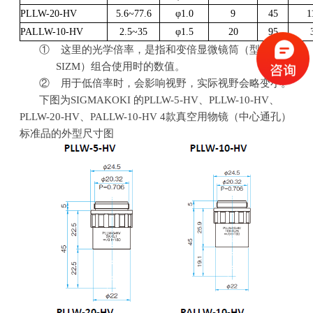
PLLW-20-HV
5.6~77.6
φ
1.0
9
45
1
PALLW-10-HV
2.5~35
φ
1.5
20
95
① 这里的光学倍率，是指和变倍显微镜筒（型号：
SIZM
）组合使用时的数值。
② 用于低倍率时，会影响视野，实际视野会略变小。
下图为SIGMAKOKI 的
PLLW-5-HV
、
PLLW-10-HV
、
PLLW-20-HV
、
PALLW-10-HV
4
款真空用物镜（中心通孔）
标准品的外型尺寸图