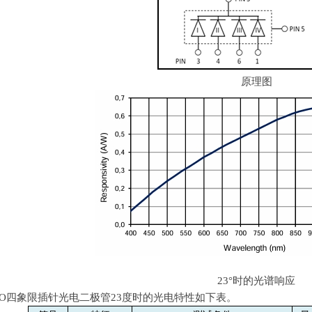
原理图
23°时的光谱响应
6 TO四象限插针光电二极管
23
度时的光电特性如下表。