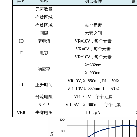
符号
特征
测试条件
最
元素数量
有效区域
有效区域
每个元素
间隙
元素之间
ID
暗电流
VR=10V
，每个元素
VR=0V
，每个元素
C
电容
VR=10V
，每个元素
λ
=632nm
响应率
λ
=900nm
VR=0V;
λ
=850nm; RL= 50
Ω
tR
上升时间
VR=10V;
λ
=850nm;RL= 50
Ω
分流电阻
VR=5mV
，每个元素
N.E.P.
VR=5V
，λ
=900nm
，每个元素
VBR
击穿电压
IR=2µA