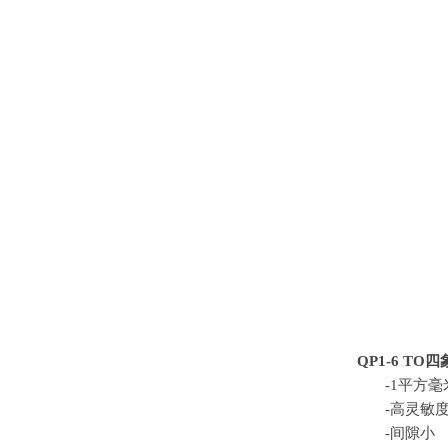
QP1-6 TO
四
-1平方
-高灵敏
-间隙小