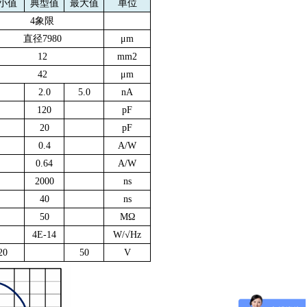
小值
典型值
最大值
单位
4
象限
直径
7980
μ
m
12
mm2
42
μ
m
2.0
5.0
nA
120
pF
20
pF
0.4
A/W
0.64
A/W
2000
ns
40
ns
50
M
Ω
4E-14
W/
√
Hz
20
50
V