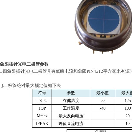
象限插针光电二极管
参数
-6 TO四象限插针光电二极管具有低暗电流和象限
PIN4x12
平方毫米有源
电二极管绝对最大额定值如下表
符号
参数
最小值
最大
TSTG
存储温度
-55
125
TOP
工作温度
-40
100
Mmax
最大反向电压
20
IPEAK
峰值直流电流
10