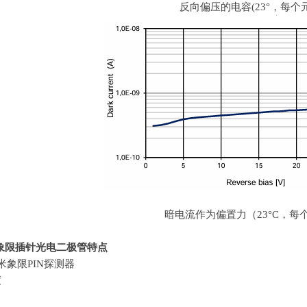
反向偏压的电容
(23
°，每个
暗电流作为偏置力（
23
°
C
，每
象限插针光电二极管特点
毫米象限
PIN
探测器
度