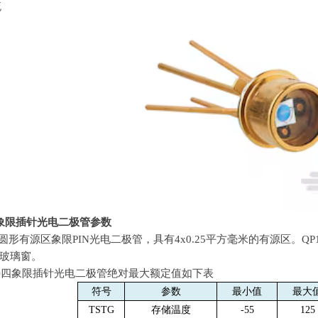
流
象限插针光电二极管参数
圆形有源区象限
PIN
光电二极管，具有
4x0.25
平方毫米的有源区。
QP
玻璃窗。
6 TO四象限插针光电二极管绝对最大额定值如下表
符号
参数
最小值
最大
TSTG
存储温度
-55
125