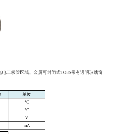
光电二极管区域。金属可封闭式
TO8S
带有透明玻璃窗
值
单位
°
C
°
C
V
mA