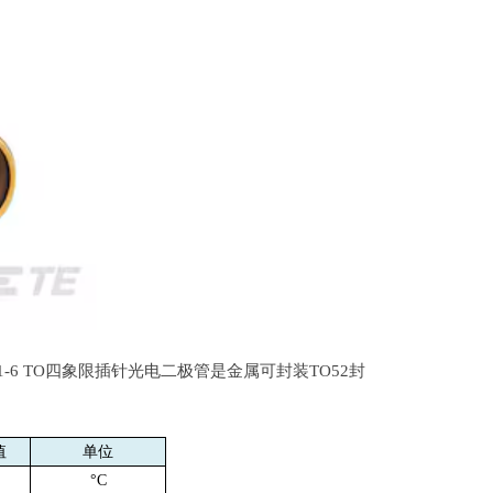
1-6 TO
四象限插针光电二极管是金属可封装
TO52
封
值
单位
°
C