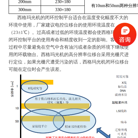
200mm
230
×
180
有
10nm
和
50nm
两种分辨
300mm
330
×
180
西格玛光机的闭环控制平台适合在温度变化幅度不大的
环境中使用，厂家建议电控位移台的使用环境温度在
（
23
±
1
℃）。过高或者过低的环境温度都会使西格玛光机的
闭环控制平台的使用寿命和精度收到一定的影响。客户使用
过程中尽量避免在空气中含有油污或者杂质的环境下继续使
用闭环载物台。西格玛光机的高分辨率位移台采用光栅尺进
行定位，如果光栅尺遭受污染的话，西格玛光机闭环位移台
可能在定位时会产生误差。