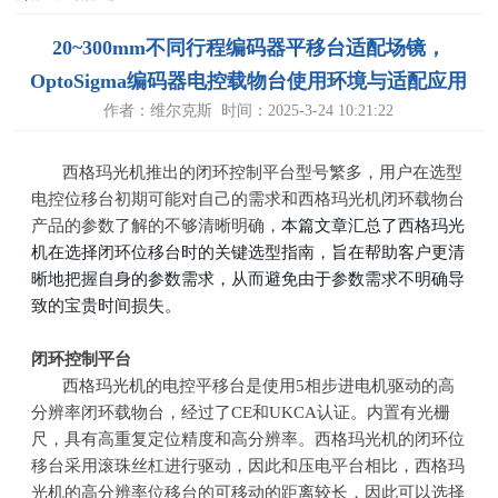
20~300mm不同行程编码器平移台适配场镜，
OptoSigma编码器电控载物台使用环境与适配应用
作者：维尔克斯 时间：2025-3-24 10:21:22
西格玛光机推出的闭环控制平台型号繁多，用户在选型
电控位移台初期可能对自己的需求和西格玛光机闭环载物台
本篇文章汇总了西格玛光
产品的参数了解的不够清晰明确，
机在选择闭环位移台时的关键选型指南，旨在帮助客户更清
晰地把握自身的参数需求，从而避免由于参数需求不明确导
致的宝贵时间损失。
闭环控制平台
西格玛光机的电控平移台是使用
5
相步进电机驱动的高
分辨率闭环载物台，经过了
CE
和
UKCA
认证。内置有光栅
尺，具有高重复定位精度和高分辨率。西格玛光机的闭环位
移台采用滚珠丝杠进行驱动，因此和压电平台相比，西格玛
光机的高分辨率位移台的可移动的距离较长，因此可以选择