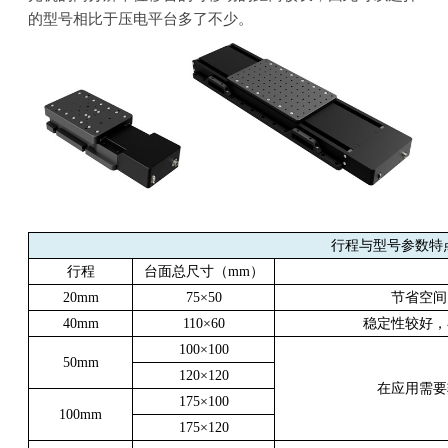
的型号相比于压电平台多了不少。
行程与型号参数特
行程
台面总尺寸（
mm
）
20mm
75
×
50
节省空间
40mm
110
×
60
稳定性较好，
100
×
100
50mm
120
×
120
在应用需要
175
×
100
100mm
175
×
120