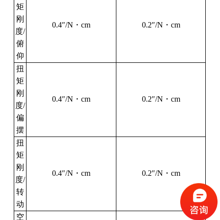
矩
刚
0.4″/N
・
cm
0.2″/N
・
cm
度
/
俯
仰
扭
矩
刚
0.4″/N
・
cm
0.2″/N
・
cm
度
/
偏
摆
扭
矩
刚
0.4″/N
・
cm
0.2″/N
・
cm
度
/
转
动
空