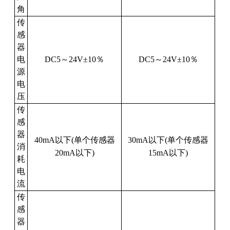
角
传
感
器
电
DC5
～
24V±10
％
DC5
～
24V±10
％
源
电
压
传
感
器
40mA
以下
(
单个传感器
30mA
以下
(
单个传感器
消
20mA
以下
)
15mA
以下
)
耗
电
流
传
感
器