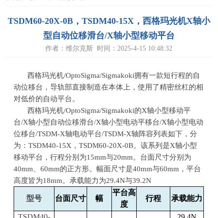
TSDM60-20X-0B，TSDM40-15X，西格玛光机X轴小
型自动位移滑台/X轴小型移动平台
作者：维尔克斯 时间：2025-4-15 10:48:32
西格玛光机
/OptoSigma/Sigmakoki
拥有一款短行程的自
动位移台，导轨部直接制造在本体上，使用了精密丝杠的相
对低价的自动平台。
西格玛光机
/OptoSigma/Sigmakoki
的
X
轴小型移动平
台
/X
轴小型自动位移滑台
/X
轴小型电动平移台
/X
轴小型电动
位移台
/TSDM-X
轴电动平台
/TSDM-X
轴阵容列表如下，分
为：
TSDM40-15X
，
TSDM60-20X-0B
。该系列是
X
轴小型
移动平台，行程分别为
15mm
与
20mm
。台面尺寸分别为
40mm
、
60mm
的正方形。幅面尺寸是
40mm
与
60mm
，平台
高度皆为
18mm
。承载能力为
29.4N
与
39.2N
平台高
型号
台面尺寸
幅
行程
承载能力
度
TSDM40-
29.4N