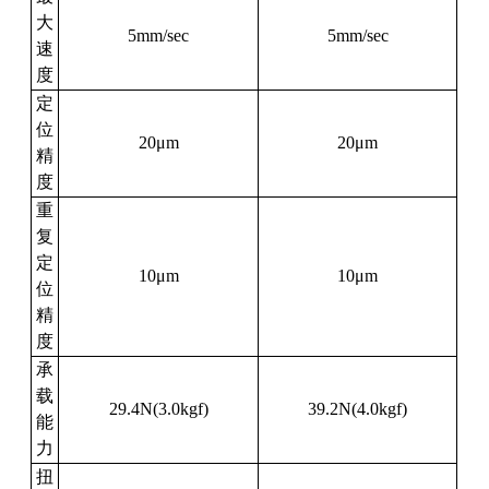
大
5mm/sec
5mm/sec
速
度
定
位
20μm
20μm
精
度
重
复
定
10μm
10μm
位
精
度
承
载
29.4N(3.0kgf)
39.2N(4.0kgf)
能
力
扭