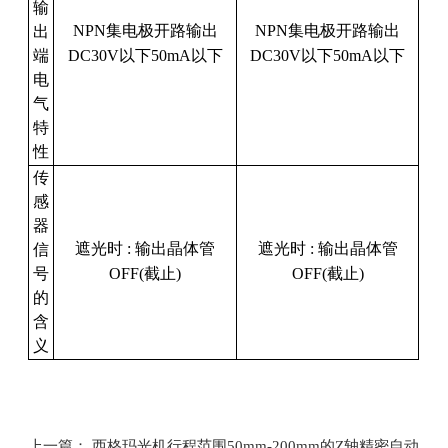
输
NPN
集电极开路输出
NPN
集电极开路输出
出
端
DC30V
以下
50mA
以下
DC30V
以下
50mA
以下
电
气
特
性
传
感
器
遮光时
:
输出晶体管
遮光时
:
输出晶体管
信
号
OFF(
截止
)
OFF(
截止
)
的
含
义
上一篇： 西格玛光机行程范围50mm-200mm的Z轴精密自动