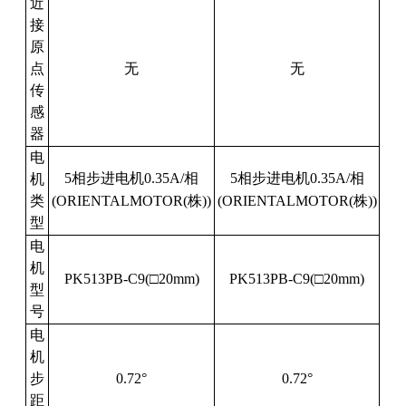
近
接
原
点
无
无
传
感
器
电
5
相步进电机
0.35A/
相
5
相步进电机
0.35A/
相
机
类
(ORIENTALMOTOR(
株
))
(ORIENTALMOTOR(
株
))
型
电
机
PK513PB-C9(□20mm)
PK513PB-C9(□20mm)
型
号
电
机
步
0.72°
0.72°
距