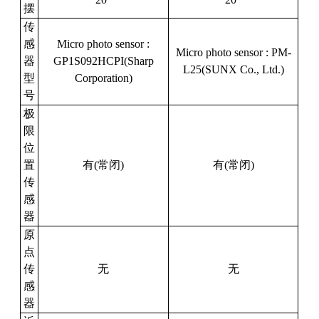
摆
传
感
Micro photo sensor :
Micro photo sensor : PM-
器
GP1S092HCPI(Sharp
L25(SUNX Co., Ltd.)
型
Corporation)
号
极
限
位
置
有
(
常闭
)
有
(
常闭
)
传
感
器
原
点
传
无
无
感
器