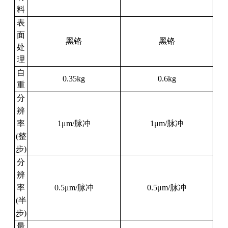
料
表
面
黑铬
黑铬
处
理
自
0.35kg
0.6kg
重
分
辨
率
1μm/
脉冲
1μm/
脉冲
(
整
步
)
分
辨
率
0.5μm/
脉冲
0.5μm/
脉冲
(
半
步
)
最