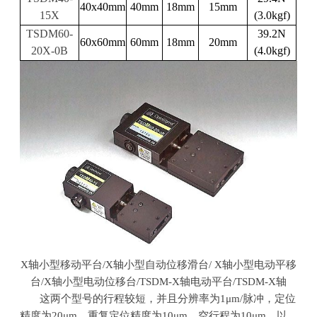
40x40mm
40mm
18mm
15mm
15X
(3.0kgf)
TSDM60-
39.2N
60x60mm
60mm
18mm
20mm
20X-0B
(4.0kgf)
X轴小型移动平台
/X
轴小型自动位移滑台
/ X
轴小型电动平移
台
/X
轴小型电动位移台
/TSDM-X
轴电动平台
/TSDM-X
轴
这两个型号的行程较短，并且分辨率为
1
μ
m/
脉冲，定位
精度为
20
μ
m
，重复定位精度为
10
μ
m
，空行程为
10
μ
m
，以